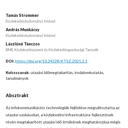
Tamás Strommer
Közlekedéstudományi Intézet
András Munkácsy
Közlekedéstudományi Intézet
Lászlóné Tánczos
BME Közlekedésüzemi és Közlekedésgazdasági Tanszék
https://doi.org/10.24228/KTSZ.2021.2.1
DOI:
utazási időmegtakarítás, irodalomkutatás,
Kulcsszavak:
tanulmányok
Absztrakt
Az infokommunikációs technológiák fejlődése megváltoztatta az
utazási szokásokat, a közlekedési infrastruktúra-fejlesztések
révén megtakarított utazási idő értékének meghatározása mégis