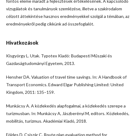
fontos eleme maradt a fejlesztések értékelésének. A kapcsolódó
vizsgálatok és tanulmányok szemlézése, illetve a szakirodalom
célzott áttekintése hasznos eredményekkel szolgál a témában, az
eredményekről pedig cikkünk ad összefoglalót.
Hivatkozások
Kisgyörgy L. Utak. Typotex Kiadó: Budapesti Műszaki és
Gazdaságtudományi Egyetem, 2013.
Hensher DA. Valuation of travel time savings. In: A Handbook of
Transport Economics. Edward Elgar Publishing Limited: United
Kingdom, 2011: 135–159.
Munkácsy A. A közlekedés alapfogalmai, a közlekedés szerepe a
turizmusban. In: Munkácsy A, Jászberényi M, editors. Közlekedés,
mobilitás, turizmus. Akadémiai Kiadó, 2018.
Földes D, Csiszár C. Route plan evaluation method for