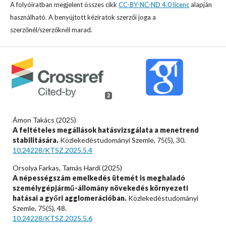
A folyóiratban megjelent összes cikk
CC-BY-NC-ND 4.0 licenc
alapján
használható. A benyújtott kéziratok szerzői joga a
szerzőnél/szerzőknél marad.
2
Ámon Takács (2025)
A feltételes megállások hatásvizsgálata a menetrend
stabilitására.
Közlekedéstudományi Szemle,
75
(5),
30.
10.24228/KTSZ.2025.5.4
Orsolya Farkas, Tamás Hardi (2025)
A népességszám emelkedés ütemét is meghaladó
személygépjármű-állomány növekedés környezeti
hatásai a győri agglomerációban.
Közlekedéstudományi
Szemle,
75
(5),
48.
10.24228/KTSZ.2025.5.6