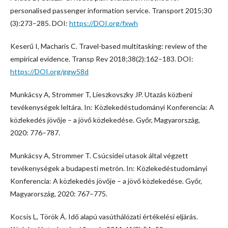
personalised passenger information service. Transport 2015;30
(3):273–285. DOI:
https://DOI.org/fxwh
Keserű I, Macharis C. Travel-based multitasking: review of the
empirical evidence. Transp Rev 2018;38(2):162–183. DOI:
https://DOI.org/ggw58d
Munkácsy A, Strommer T, Lieszkovszky JP. Utazás közbeni
tevékenységek leltára. In: Közlekedéstudományi Konferencia: A
közlekedés jövője – a jövő közlekedése. Győr, Magyarország,
2020: 776–787.
Munkácsy A, Strommer T. Csúcsidei utasok által végzett
tevékenységek a budapesti metrón. In: Közlekedéstudományi
Konferencia: A közlekedés jövője – a jövő közlekedése. Győr,
Magyarország, 2020: 767–775.
Kocsis L, Török Á. Idő alapú vasúthálózati értékelési eljárás.