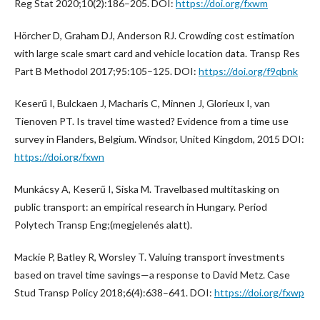
Reg Stat 2020;10(2):186–205. DOI:
https://doi.org/fxwm
Hörcher D, Graham DJ, Anderson RJ. Crowding cost estimation
with large scale smart card and vehicle location data. Transp Res
Part B Methodol 2017;95:105–125. DOI:
https://doi.org/f9qbnk
Keserű I, Bulckaen J, Macharis C, Minnen J, Glorieux I, van
Tienoven PT. Is travel time wasted? Evidence from a time use
survey in Flanders, Belgium. Windsor, United Kingdom, 2015 DOI:
https://doi.org/fxwn
Munkácsy A, Keserű I, Siska M. Travelbased multitasking on
public transport: an empirical research in Hungary. Period
Polytech Transp Eng;(megjelenés alatt).
Mackie P, Batley R, Worsley T. Valuing transport investments
based on travel time savings—a response to David Metz. Case
Stud Transp Policy 2018;6(4):638–641. DOI:
https://doi.org/fxwp