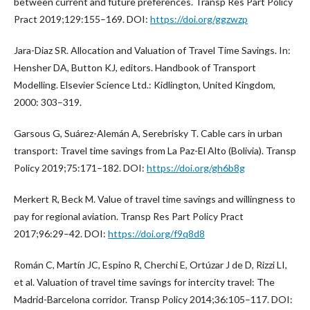
between current and future preferences. Transp Res Part Policy
Pract 2019;129:155–169. DOI:
https://doi.org/ggzwzp
Jara-Diaz SR. Allocation and Valuation of Travel Time Savings. In:
Hensher DA, Button KJ, editors. Handbook of Transport
Modelling. Elsevier Science Ltd.: Kidlington, United Kingdom,
2000: 303–319.
Garsous G, Suárez-Alemán A, Serebrisky T. Cable cars in urban
transport: Travel time savings from La Paz-El Alto (Bolivia). Transp
Policy 2019;75:171–182. DOI:
https://doi.org/gh6b8g
Merkert R, Beck M. Value of travel time savings and willingness to
pay for regional aviation. Transp Res Part Policy Pract
2017;96:29–42. DOI:
https://doi.org/f9q8d8
Román C, Martín JC, Espino R, Cherchi E, Ortúzar J de D, Rizzi LI,
et al. Valuation of travel time savings for intercity travel: The
Madrid-Barcelona corridor. Transp Policy 2014;36:105–117. DOI: