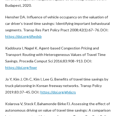
Budapest, 2020.
Hensher DA. Influence of vehicle occupancy on the valuation of
car driver’s travel time savings: Identifying important behavioural
segments. Transp Res Part Policy Pract 2008;42(1):67–76. DOI:
https://doi.org/dfwdsb
Kaddoura I, Nagel K. Agent-based Congestion Pricing and
Transport Routing with Heterogeneous Values of Travel Time
Savings. Procedia Comput Sci 2016;83:908–913. DOI:
https://doi.org/fxwr
Jo Y, Kim J, Oh C, Kim I, Lee G. Benefits of travel time savings by
truck platooning in Korean freeway networks. Transp Policy
2019;83:37–45. DOI:
https://doi.org/gh6crs
Kolarova V, Steck F, Bahamonde-Birke FJ. Assessing the effect of
autonomous driving on value of travel time savings: A comparison