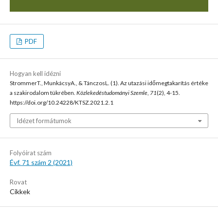
PDF
Hogyan kell idézni
StrommerT., MunkácsyA., & TánczosL. (1). Az utazási időmegtakarítás értéke
a szakirodalom tükrében.
Közlekedéstudományi Szemle
,
71
(2), 4-15.
https://doi.org/10.24228/KTSZ.2021.2.1
Idézet formátumok
Folyóirat szám
Évf. 71 szám 2 (2021)
Rovat
Cikkek