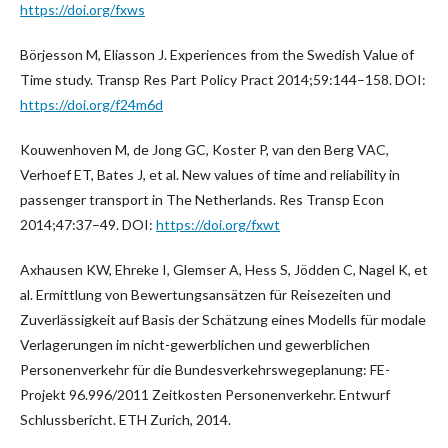
https://doi.org/fxws
Börjesson M, Eliasson J. Experiences from the Swedish Value of
Time study. Transp Res Part Policy Pract 2014;59:144–158. DOI:
https://doi.org/f24m6d
Kouwenhoven M, de Jong GC, Koster P, van den Berg VAC,
Verhoef ET, Bates J, et al. New values of time and reliability in
passenger transport in The Netherlands. Res Transp Econ
2014;47:37–49. DOI:
https://doi.org/fxwt
Axhausen KW, Ehreke I, Glemser A, Hess S, Jödden C, Nagel K, et
al. Ermittlung von Bewertungsansätzen für Reisezeiten und
Zuverlässigkeit auf Basis der Schätzung eines Modells für modale
Verlagerungen im nicht-gewerblichen und gewerblichen
Personenverkehr für die Bundesverkehrswegeplanung: FE-
Projekt 96.996/2011 Zeitkosten Personenverkehr. Entwurf
Schlussbericht. ETH Zurich, 2014.