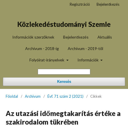
Regisztráció
Bejelentkezés
Közlekedéstudományi Szemle
Információk szerzőknek
Bejelentkezés
Aktuális
Archívum - 2018-ig
Archívum - 2019-től
Folyóirat-irányelvek
Információk
Keresés
Főoldal
/
Archívum
/
Évf. 71 szám 2 (2021)
/
Cikkek
Az utazási időmegtakarítás értéke a
szakirodalom tükrében