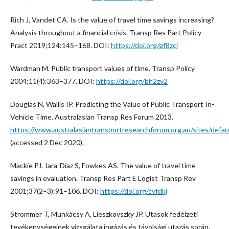
Rich J, Vandet CA. Is the value of travel time savings increasing?
Analysis throughout a financial crisis. Transp Res Part Policy
Pract 2019;124:145–168. DOI:
https://doi.org/gf8zcj
Wardman M. Public transport values of time. Transp Policy
2004;11(4):363–377. DOI:
https://doi.org/bh2zv2
Douglas N, Wallis IP. Predicting the Value of Public Transport In-
Vehicle Time. Australasian Transp Res Forum 2013.
https://www.australasiantransportresearchforum.org.au/sites/defaul
(accessed 2 Dec 2020).
Mackie PJ, Jara-Díaz S, Fowkes AS. The value of travel time
savings in evaluation. Transp Res Part E Logist Transp Rev
2001;37(2–3):91–106. DOI:
https://doi.org/cvfdkj
Strommer T, Munkácsy A, Lieszkovszky JP. Utasok fedélzeti
tevékenységeinek vizsgálata ingázás és távolsági utazás során.