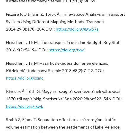
Közlekedéstudományi Szemle 2011;61(3):54–59.
Ficzere P, Ultmann Z, Török Á. Time–Space Analisys of Transport
System Using Different Mapping Methods. Transport
2014;29(3):178–284. DOI:
https://doi.org/ggw57s
Fleischer T, Tir M. The transport in our time-budget. Reg Stat
2016;6(2):54–94. DOI:
https://doi.org/fxwj
Fleischer T, Tir M. Hazai közlekedési időmérleg elemzés.
Közlekedéstudományi Szemle 2018;68(2):7–22. DOI:
https://doi.org/cxmc
Kincses Á, Tóth G. Magyarország térszerkezetének változásai
1870-től napjainkig. Statisztikai Szle 2020;98(6):522–546. DOI:
https://doi.org/fxwk
Szabó Z, Sipos T. Separation effects in a microregion: traffic
volume estimation between the settlements of Lake Velence.