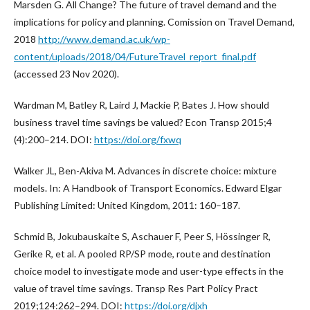
Marsden G. All Change? The future of travel demand and the
implications for policy and planning. Comission on Travel Demand,
2018
http://www.demand.ac.uk/wp-
content/uploads/2018/04/FutureTravel_report_final.pdf
(accessed 23 Nov 2020).
Wardman M, Batley R, Laird J, Mackie P, Bates J. How should
business travel time savings be valued? Econ Transp 2015;4
(4):200–214. DOI:
https://doi.org/fxwq
Walker JL, Ben-Akiva M. Advances in discrete choice: mixture
models. In: A Handbook of Transport Economics. Edward Elgar
Publishing Limited: United Kingdom, 2011: 160–187.
Schmid B, Jokubauskaite S, Aschauer F, Peer S, Hössinger R,
Gerike R, et al. A pooled RP/SP mode, route and destination
choice model to investigate mode and user-type effects in the
value of travel time savings. Transp Res Part Policy Pract
2019;124:262–294. DOI:
https://doi.org/djxh