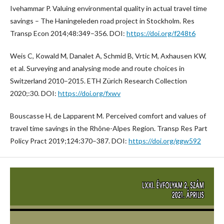
Ivehammar P. Valuing environmental quality in actual travel time
savings – The Haningeleden road project in Stockholm. Res
Transp Econ 2014;48:349–356. DOI:
https://doi.org/f248t6
Weis C, Kowald M, Danalet A, Schmid B, Vrtic M, Axhausen KW,
et al. Surveying and analysing mode and route choices in
Switzerland 2010–2015. ETH Zürich Research Collection
2020;:30. DOI:
https://doi.org/fxwv
Bouscasse H, de Lapparent M. Perceived comfort and values of
travel time savings in the Rhône-Alpes Region. Transp Res Part
Policy Pract 2019;124:370–387. DOI:
https://doi.org/ggw592