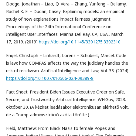
Dodge, Jonathan – Liao, Q. Vera – Zhang, Yunfeng – Bellamy,
Rachel K. E. – Dugan, Casey: Explaining models: an empirical
study of how explanations impact fairness judgment.
Proceedings of the 24th International Conference on
Intelligent User Interfaces. Marina Del Ray, CA, USA., March
17, 2019. (2019)
https://doi.org/10.1145/3301275.3302310
Engel, Christoph – Linhardt, Lorenz – Schubert, Marcel: Code
is law: how COMPAS affects the way the judiciary handles the
risk of recidivism. Artificial Intelligence and Law, Vol. 33. (2024)
https://doi.org/10.1007/s10506-024-09389-8
Fact Sheet: President Biden Issues Executive Order on Safe,
Secure, and Trustworthy Artificial Intelligence. WH.Gov, 2023.
október 30. (A kézirat leadásakor elektronikusan elérhető volt,
de a Trump-adminisztráció azóta törölte.)
Field, Matthew: From Black Nazis to female Popes and
American Indian Vikings: How AI went ‘woke’. The Telegraph,