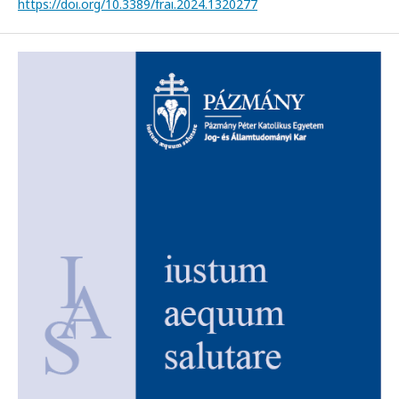
https://doi.org/10.3389/frai.2024.1320277