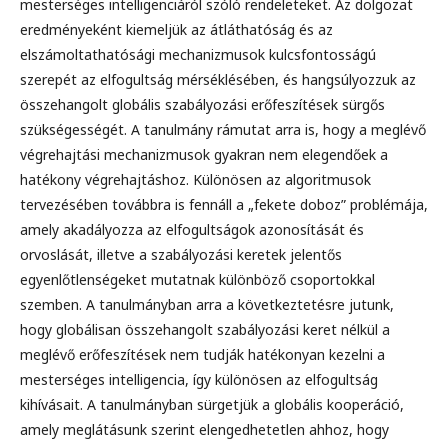
mesterséges intelligenciáról szóló rendeleteket. Az dolgozat
eredményeként kiemeljük az átláthatóság és az
elszámoltathatósági mechanizmusok kulcsfontosságú
szerepét az elfogultság mérséklésében, és hangsúlyozzuk az
összehangolt globális szabályozási erőfeszítések sürgős
szükségességét. A tanulmány rámutat arra is, hogy a meglévő
végrehajtási mechanizmusok gyakran nem elegendőek a
hatékony végrehajtáshoz. Különösen az algoritmusok
tervezésében továbbra is fennáll a „fekete doboz” problémája,
amely akadályozza az elfogultságok azonosítását és
orvoslását, illetve a szabályozási keretek jelentős
egyenlőtlenségeket mutatnak különböző csoportokkal
szemben. A tanulmányban arra a következtetésre jutunk,
hogy globálisan összehangolt szabályozási keret nélkül a
meglévő erőfeszítések nem tudják hatékonyan kezelni a
mesterséges intelligencia, így különösen az elfogultság
kihívásait. A tanulmányban sürgetjük a globális kooperáció,
amely meglátásunk szerint elengedhetetlen ahhoz, hogy