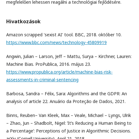
megfelelően lehessen reagálni a technológiai fejlődésére.
Hivatkozások
Amazon scrapped 'sexist AI' tool. BBC, 2018. október 10.
https://www.bbc.com/news/technology-45809919
Angwin, Julian – Larson, Jeff – Mattu, Surya – Kirchner, Lauren:
Machine Bias. ProPublica, 2016. május 23.
https://www.propublica.org/article/machine-bias-risk-
assessments-in-criminal-sentencing
Barbosa, Sandra – Félix, Sara: Algorithms and the GDPR: An
analysis of article 22. Anuário da Proteção de Dados, 2021.
Binns, Reuben– Van Kleek, Max – Veale, Michael – Lyngs, Ulrik
– Zhao, Jun – Shadbolt, Nigel: ’It’s Reducing a Human Being to
a Percentage’: Perceptions of Justice in Algorithmic Decisions.
arXiv (Cornell University), April 21, 2018.