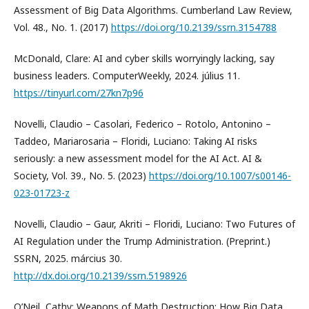
Assessment of Big Data Algorithms. Cumberland Law Review,
Vol. 48., No. 1. (2017)
https://doi.org/10.2139/ssrn.3154788
McDonald, Clare: AI and cyber skills worryingly lacking, say
business leaders. ComputerWeekly, 2024. július 11.
https://tinyurl.com/27kn7p96
Novelli, Claudio – Casolari, Federico – Rotolo, Antonino –
Taddeo, Mariarosaria – Floridi, Luciano: Taking AI risks
seriously: a new assessment model for the AI Act. AI &
Society, Vol. 39., No. 5. (2023)
https://doi.org/10.1007/s00146-
023-01723-z
Novelli, Claudio – Gaur, Akriti – Floridi, Luciano: Two Futures of
AI Regulation under the Trump Administration. (Preprint.)
SSRN, 2025. március 30.
http://dx.doi.org/10.2139/ssrn.5198926
O’Neil, Cathy: Weapons of Math Destruction: How Big Data