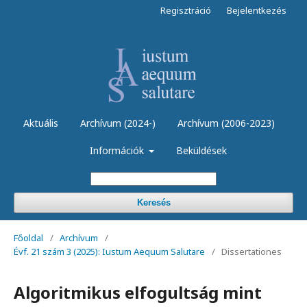
Regisztráció
Bejelentkezés
Aktuális
Archívum (2024-)
Archívum (2006-2023)
Információk
Beküldések
Keresés
Főoldal
/
Archívum
/
Évf. 21 szám 3 (2025): Iustum Aequum Salutare
/
Dissertationes
Algoritmikus elfogultság mint