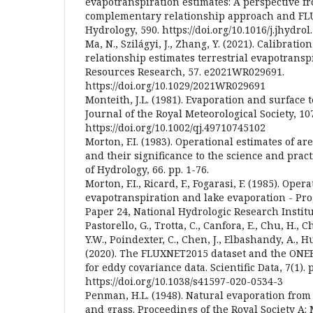
evapotranspiration estimates: A perspective fr
complementary relationship approach and FL
Hydrology, 590. https://doi.org/10.1016/j.jhydro
Ma, N., Szilágyi, J., Zhang, Y. (2021). Calibrat
relationship estimates terrestrial evapotransp
Resources Research, 57. e2021WR029691.
https://doi.org/10.1029/2021WR029691
Monteith, J.L. (1981). Evaporation and surface
Journal of the Royal Meteorological Society, 107
https://doi.org/10.1002/qj.49710745102
Morton, F.I. (1983). Operational estimates of a
and their significance to the science and pract
of Hydrology, 66. pp. 1-76.
Morton, F.I., Ricard, F., Fogarasi, F. (1985). Oper
evapotranspiration and lake evaporation - P
Paper 24, National Hydrologic Research Instit
Pastorello, G., Trotta, C., Canfora, E., Chu, H., 
Y.W., Poindexter, C., Chen, J., Elbashandy, A., H
(2020). The FLUXNET2015 dataset and the ONEF
for eddy covariance data. Scientific Data, 7(1). p
https://doi.org/10.1038/s41597-020-0534-3
Penman, H.L. (1948). Natural evaporation from 
and grass. Proceedings of the Royal Society A: