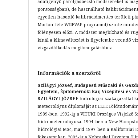
adatigényű párolgásbecslő módszereket is mag
pontosságban), de használható kalibrációmente
egyetlen hasonló kalibrációmentes területi pá
Morton-féle WREVAP programot) szinte minde
fölényesen előzi. A módszer megbízható és rug
kínál a klímaváltozást is figyelembe veendő víz
vízgazdálkodás megtámogatásához.
Információk a szerzőről
Szilágyi József,
Budapesti Műszaki és Gaz
Egyetem, Építőmérnöki kar, Vízépítési és 
SZILÁGYI JÓZSEF
hidrológiai szakágazattal ki
meteorológus diplomáját az ELTE Földtudomán
1989-ben. 1992-ig a VITUKI Országos Vízjelző S
hidrometeorológusa. 1994-ben a New Hampshi
hidrológiai MSc, majd 1997-ben a Kaliforniai 
fokozatot kap. 2005-ig a Nebraskai Egyetem (Li