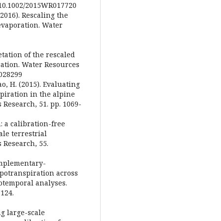
rg/10.1002/2015WR017720
 (2016). Rescaling the
evaporation. Water
etation of the rescaled
ation. Water Resources
R028299
Gao, H. (2015). Evaluating
iration in the alpine
 Research, 51. pp. 1069-
n: a calibration-free
le terrestrial
 Research, 55.
Complementary-
apotranspiration across
otemporal analyses.
124.
ng large-scale