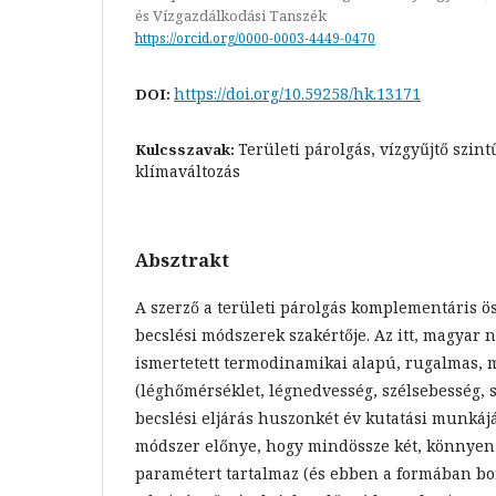
és Vízgazdálkodási Tanszék
https://orcid.org/0000-0003-4449-0470
https://doi.org/10.59258/hk.13171
DOI:
Területi párolgás, vízgyűjtő szin
Kulcsszavak:
klímaváltozás
Absztrakt
A szerző a területi párolgás komplementáris 
becslési módszerek szakértője. Az itt, magyar 
ismertetett termodinamikai alapú, rugalmas, 
(léghőmérséklet, légnedvesség, szélsebesség, 
becslési eljárás huszonkét év kutatási munká
módszer előnye, hogy mindössze két, könnyen
paramétert tartalmaz (és ebben a formában bon