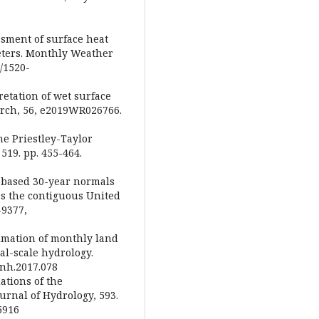
sessment of surface heat
eters. Monthly Weather
5/1520-
pretation of wet surface
arch, 56, e2019WR026766.
the Priestley-Taylor
519. pp. 455-464.
p-based 30-year normals
ss the contiguous United
-9377,
stimation of monthly land
al-scale hydrology.
/nh.2017.078
ations of the
urnal of Hydrology, 593.
25916