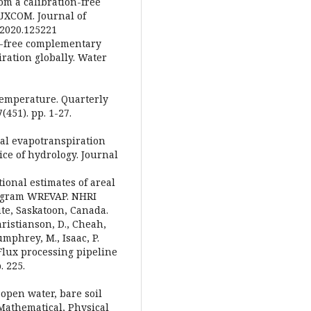
om a calibration-free
UXCOM. Journal of
l.2020.125221
ion-free complementary
iration globally. Water
 temperature. Quarterly
(451). pp. 1-27.
real evapotranspiration
ice of hydrology. Journal
ational estimates of areal
rogram WREVAP. NHRI
ute, Saskatoon, Canada.
Christianson, D., Cheah,
umphrey, M., Isaac, P.
lux processing pipeline
. 225.
open water, bare soil
 Mathematical, Physical