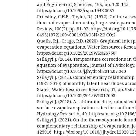
and Engineering Sciences, 193, pp. 120-145.
https://doi.org/10.1098/rspa.1948.0037
Priestley, C.H.B., Taylor, R.J. (1972). On the as
flux and evaporation using large-scale param
Review, 100(2). pp. 81-92. https://doi.org/10.117
0493(1972)100<0081:OTAOSH>2.3.CO;2
Qualls, R.J., Crago, R.D. (2020). Graphical inter
evaporation equations. Water Resources Rese
https://doi.org/10.1029/2019WR026766
Szilágyi J. (2014). Temperature corrections in 
equation of evaporation. Journal of Hydrology, 
https://doi.org/10.1016/j.jhydrol.2014.07.040
Szilágyi J. (2015). Complementary relationshi
(1981-2010) of monthly latent heat fluxes acro
States, Water Resources Research, 51. pp. 9367
https://doi.org/10.1002/2015WR017693
Szilágyi J. (2018). A calibration-free, robust e
surface evapotranspiration rates for continent
Hydrology Research, 49. https://doi.org/10.2166
Szilágyi J. (2021). On the thermodynamic found
complementary relationship of evaporation. Jo
125916. https://doi.org/10.1016/j.jhydrol.2020.1