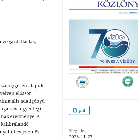
tű vízgazdálkodás,
összefüggésén alapuló
nyelven először
minimális adatigényű
sugárzási egyenleg)
pdf
jának eredménye. A
 kalibrálandó
Megjelent
yolult és jelentős
2023-11-27