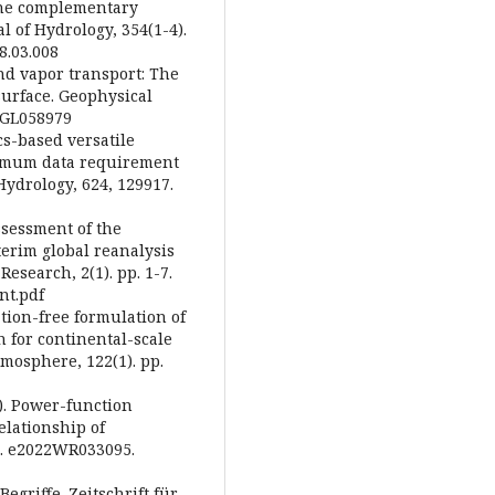
t the complementary
 of Hydrology, 354(1-4).
08.03.008
and vapor transport: The
surface. Geophysical
13GL058979
cs-based versatile
nimum data requirement
Hydrology, 624, 129917.
Assessment of the
erim global reanalysis
esearch, 2(1). pp. 1-7.
int.pdf
bration-free formulation of
 for continental-scale
mosphere, 122(1). pp.
22). Power-function
lationship of
). e2022WR033095.
egriffe. Zeitschrift für