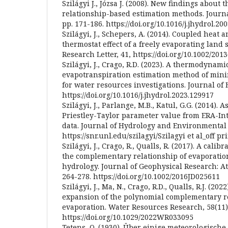
Szilágyi J., Józsa J. (2008). New findings abou
relationship-based estimation methods. Journal
pp. 171-186. https://doi.org/10.1016/j.jhydrol.20
Szilágyi, J., Schepers, A. (2014). Coupled heat 
thermostat effect of a freely evaporating land 
Research Letter, 41, https://doi.org/10.1002/20
Szilágyi, J., Crago, R.D. (2023). A thermodynami
evapotranspiration estimation method of mi
for water resources investigations. Journal of 
https://doi.org/10.1016/j.jhydrol.2023.129917
Szilágyi, J., Parlange, M.B., Katul, G.G. (2014). 
Priestley-Taylor parameter value from ERA-Int
data. Journal of Hydrology and Environmental R
https://snr.unl.edu/szilagyi/Szilagyi et al_off pr
Szilágyi, J., Crago, R., Qualls, R. (2017). A cali
the complementary relationship of evaporation
hydrology. Journal of Geophysical Research: At
264-278. https://doi.org/10.1002/2016JD025611
Szilágyi, J., Ma, N., Crago, R.D., Qualls, R.J. (20
expansion of the polynomial complementary re
evaporation. Water Resources Research, 58(11
https://doi.org/10.1029/2022WR033095
Tetens, O. (1930). Über einige meteorologische B