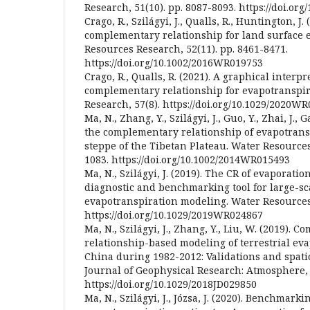
Research, 51(10). pp. 8087-8093. https://doi.o
Crago, R., Szilágyi, J., Qualls, R., Huntington, J.
complementary relationship for land surface 
Resources Research, 52(11). pp. 8461-8471.
https://doi.org/10.1002/2016WR019753
Crago, R., Qualls, R. (2021). A graphical interpr
complementary relationship for evapotranspir
Research, 57(8). https://doi.org/10.1029/2020W
Ma, N., Zhang, Y., Szilágyi, J., Guo, Y., Zhai, J., 
the complementary relationship of evapotransp
steppe of the Tibetan Plateau. Water Resources
1083. https://doi.org/10.1002/2014WR015493
Ma, N., Szilágyi, J. (2019). The CR of evaporatio
diagnostic and benchmarking tool for large-sca
evapotranspiration modeling. Water Resources
https://doi.org/10.1029/2019WR024867
Ma, N., Szilágyi, J., Zhang, Y., Liu, W. (2019). 
relationship-based modeling of terrestrial ev
China during 1982-2012: Validations and spati
Journal of Geophysical Research: Atmosphere, 
https://doi.org/10.1029/2018JD029850
Ma, N., Szilágyi, J., Józsa, J. (2020). Benchmarki