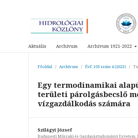
Aktuális
Archívum
Archívum 1921-2022
Főoldal
/
Archívum
/
Évf. 103 szám 4 (2023)
/
Tu
Egy termodinamikai alapú
területi párolgásbecslő m
vízgazdálkodás számára
Szilágyi József
Budapesti Műszaki és Gazdaságtudományi Egyetem, É