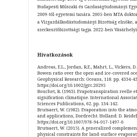
Budapesti Műszaki és Gazdaságtudományi Egye
2009-től egyetemi tanára. 2005-ben MTA doktor
a Vízgazdálkodástudományi Bizottság elnöke, a
szerkesztőbizottsági tagja. 2022-ben Vásárhelyi 
Hivatkozások
Andreas, E.L., Jordan, R.E., Mahrt, L., Vickers, D
Bowen ratio over the open and ice-covered oce
Geophysical Research: Oceans, 118. pp. 4334-43
https://doi.org/10.1002/jgrc.20295
Bouchet, R. (1963). Evapotranspiration reelle et
signification climatique. International Associa
Sciences Publications, 62. pp. 134-142.
Brutsaert, W. (1982). Evaporation into the atmo
and applications, Dordrecht. Holland: D. Reidel
https://doi.org/10.1007/978-94-017-1497-6
Brutsaert, W. (2015). A generalized complemen
physical constraints for land-surface evapora