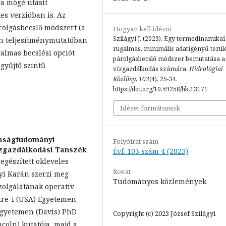
a mögé utasít
s verzióban is. Az
rolgásbecslő módszert (a
Hogyan kell idézni
Szilágyi J. (2023). Egy termodinamikai
n teljesítménymutatóban
rugalmas, minimális adatigényű terüle
almas becslési opciót
párolgásbecslő módszer bemutatása a
gyűjtő szintű
vízgazdálkodás számára.
Hidrológiai
Közlöny
,
103
(4), 25-34.
https://doi.org/10.59258/hk.13171
Idézet formátumok
daságtudományi
Folyóirat szám
Vízgazdálkodási Tanszék
Évf. 103 szám 4 (2023)
egészített okleveles
Rovat
yi Karán szerzi meg
Tudományos közlemények
zolgálatának operatív
re-i (USA) Egyetemen
Egyetemen (Davis) PhD
Copyright (c) 2023 József Szilágyi
ncoln) kutatója, majd a