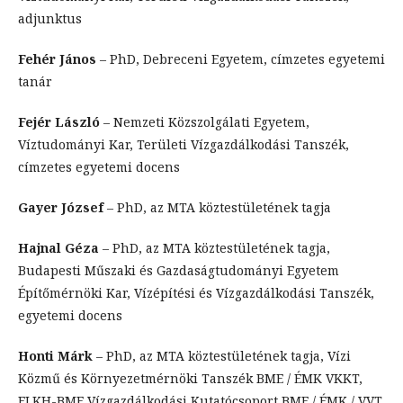
adjunktus
Fehér János
– PhD, Debreceni Egyetem, címzetes egyetemi
tanár
Fejér László
– Nemzeti Közszolgálati Egyetem,
Víztudományi Kar, Területi Vízgazdálkodási Tanszék,
címzetes egyetemi docens
Gayer József
– PhD, az MTA köztestületének tagja
Hajnal Géza
– PhD, az MTA köztestületének tagja,
Budapesti Műszaki és Gazdaságtudományi Egyetem
Építőmérnöki Kar, Vízépítési és Vízgazdálkodási Tanszék,
egyetemi docens
Honti Márk
– PhD, az MTA köztestületének tagja, Vízi
Közmű és Környezetmérnöki Tanszék BME / ÉMK VKKT,
ELKH-BME Vízgazdálkodási Kutatócsoport BME / ÉMK / VVT.