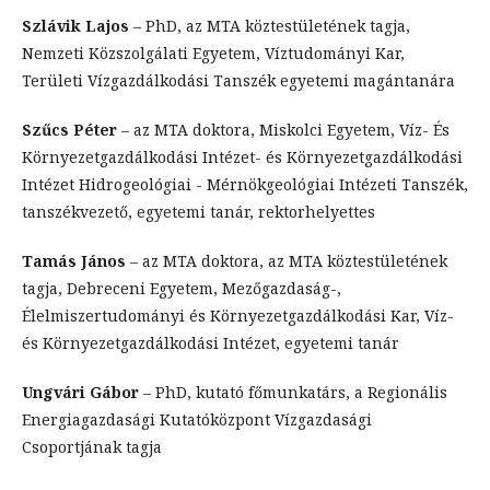
Szlávik Lajos
– PhD, az MTA köztestületének tagja,
Nemzeti Közszolgálati Egyetem, Víztudományi Kar,
Területi Vízgazdálkodási Tanszék egyetemi magántanára
Szűcs Péter
– az MTA doktora, Miskolci Egyetem, Víz- És
Környezetgazdálkodási Intézet- és Környezetgazdálkodási
Intézet Hidrogeológiai - Mérnökgeológiai Intézeti Tanszék,
tanszékvezető, egyetemi tanár, rektorhelyettes
Tamás János
– az MTA doktora, az MTA köztestületének
tagja, Debreceni Egyetem, Mezőgazdaság-,
Élelmiszertudományi és Környezetgazdálkodási Kar, Víz-
és Környezetgazdálkodási Intézet, egyetemi tanár
Ungvári Gábor
– PhD, kutató főmunkatárs, a Regionális
Energiagazdasági Kutatóközpont Vízgazdasági
Csoportjának tagja