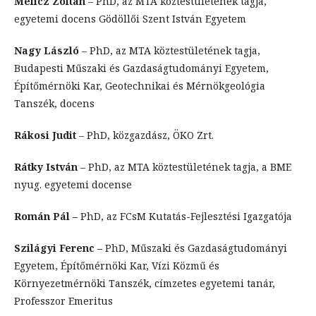
Melicz Zoltán
– PhD, az MTA köztestületének tagja,
egyetemi docens Gödöllői Szent István Egyetem
Nagy László
– PhD, az MTA köztestületének tagja,
Budapesti Műszaki és Gazdaságtudományi Egyetem,
Építőmérnöki Kar, Geotechnikai és Mérnökgeológia
Tanszék, docens
Rákosi Judit
– PhD, közgazdász, ÖKO Zrt.
Rátky István
– PhD, az MTA köztestületének tagja, a BME
nyug. egyetemi docense
Román Pál –
PhD, az FCsM Kutatás-Fejlesztési Igazgatója
Szilágyi Ferenc –
PhD, Műszaki és Gazdaságtudományi
Egyetem, Építőmérnöki Kar, Vízi Közmű és
Környezetmérnöki Tanszék, címzetes egyetemi tanár,
Professzor Emeritus