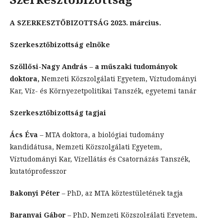
A SZERKESZT
Ő
BIZOTTS
Á
G 2023.
március.
Szerkesztőbizottság elnöke
Szöllősi-Nagy András
–
a műszaki tudományok
doktora,
Nemzeti Közszolgálati Egyetem, Víztudományi
Kar, Víz- és Környezetpolitikai Tanszék, egyetemi tanár
Szerkesztőbizottság tagjai
Ács Éva
– MTA doktora, a biológiai tudomány
kandidátusa, Nemzeti Közszolgálati Egyetem,
Víztudományi Kar, Vízellátás és Csatornázás Tanszék,
kutatóprofesszor
Bakonyi Péter
– PhD, az MTA köztestületének tagja
Baranyai Gábor
– PhD, Nemzeti Közszolgálati Egyetem,