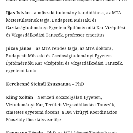
Ijjas István
– a műszaki tudomány kandidátusa, az MTA
köztestületének tagja, Budapesti Műszaki és
Gazdaságtudományi Egyetem Építőmérnöki Kar Vízépítési
és Vízgazdálkodási Tanszék, professor emeritus
Józsa János
– az MTA rendes tagja, az MTA doktora,
Budapesti Műszaki és Gazdaságtudományi Egyetem
Építőmérnöki Kar Vízépítési és Vízgazdálkodási Tanszék,
egyetemi tanár
Kerekesné Steindl Zsuzsanna
– PhD
Kling Zoltán
– Nemzeti Közszolgálati Egyetem,
Víztudományi Kar, Területi Vízgazdálkodási Tanszék,
címzetes egyetemi docens, a BM Vízügyi Koordinációs
Főosztály főosztályvezetője
Konecsny Károly
– PhD, az MTA köztestületének tagja