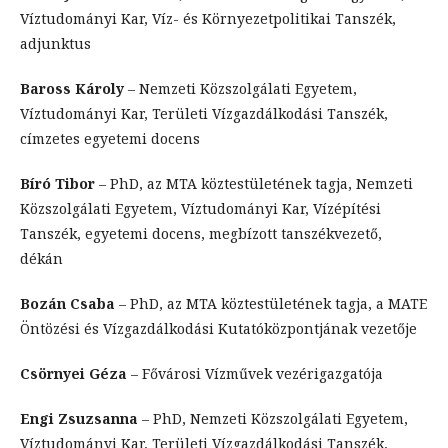
Víztudományi Kar, Víz- és Környezetpolitikai Tanszék,
adjunktus
Baross Károly
– Nemzeti Közszolgálati Egyetem,
Víztudományi Kar, Területi Vízgazdálkodási Tanszék,
címzetes egyetemi docens
Bíró Tibor
– PhD, az MTA köztestületének tagja, Nemzeti
Közszolgálati Egyetem, Víztudományi Kar, Vízépítési
Tanszék, egyetemi docens, megbízott tanszékvezető,
dékán
Bozán Csaba
– PhD, az MTA köztestületének tagja, a MATE
Öntözési és Vízgazdálkodási Kutatóközpontjának vezetője
Csörnyei Géza
– Fővárosi Vízművek vezérigazgatója
Engi Zsuzsanna
– PhD, Nemzeti Közszolgálati Egyetem,
Víztudományi Kar, Területi Vízgazdálkodási Tanszék,