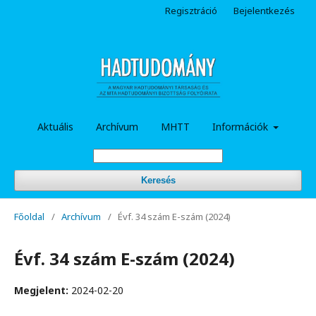
Regisztráció
Bejelentkezés
Aktuális
Archívum
MHTT
Információk
Keresés
Főoldal
/
Archívum
/
Évf. 34 szám E-szám (2024)
Évf. 34 szám E-szám (2024)
Megjelent:
2024-02-20