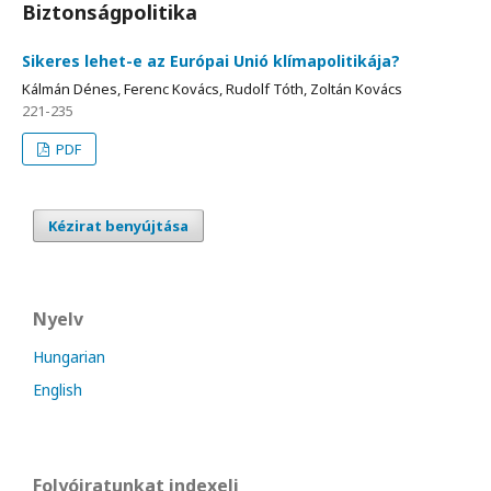
Biztonságpolitika
Sikeres lehet-e az Európai Unió klímapolitikája?
Kálmán Dénes, Ferenc Kovács, Rudolf Tóth, Zoltán Kovács
221-235
PDF
Kézirat benyújtása
Nyelv
Hungarian
English
Folyóiratunkat indexeli