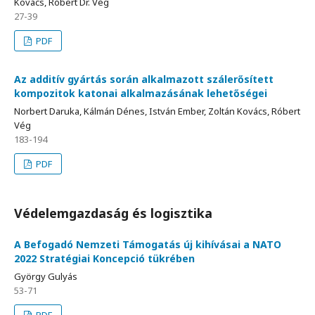
Kovács, Róbert Dr. Vég
27-39
PDF
Az additív gyártás során alkalmazott szálerősített
kompozitok katonai alkalmazásának lehetőségei
Norbert Daruka, Kálmán Dénes, István Ember, Zoltán Kovács, Róbert
Vég
183-194
PDF
Védelemgazdaság és logisztika
A Befogadó Nemzeti Támogatás új kihívásai a NATO
2022 Stratégiai Koncepció tükrében
György Gulyás
53-71
PDF