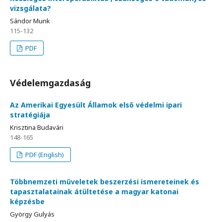
vizsgálata?
Sándor Munk
115-132
PDF
Védelemgazdaság
Az Amerikai Egyesült Államok első védelmi ipari
stratégiája
Krisztina Budavári
148-165
PDF (English)
Többnemzeti műveletek beszerzési ismereteinek és
tapasztalatainak átültetése a magyar katonai
képzésbe
György Gulyás