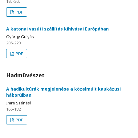
195-205
PDF
A katonai vasúti szállítás kihívásai Európában
György Gulyás
206-220
PDF
Hadművészet
A hadikultúrák megjelenése a közelmúlt kaukázusi
háborúiban
Imre Szénási
166-182
PDF