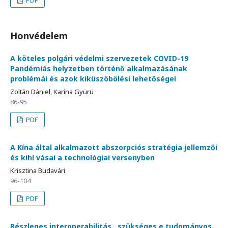
Honvédelem
A köteles polgári védelmi szervezetek COVID-19
Pandémiás helyzetben történő alkalmazásának
problémái és azok kiküszöbölési lehetőségei
Zoltán Dániel, Karina Gyürü
86-95
PDF
A Kína által alkalmazott abszorpciós stratégia jellemzői
és kihí vásai a technológiai versenyben
Krisztina Budavári
96-104
PDF
Részleges interoperabilitás , szükséges e tudományos