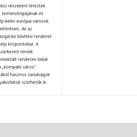
isz részeként léteztek
k terminológiájának és
ép-kelet-európai városok
eltéréseit, de az
zgatási bővítési területet
helyi központokat. A
szerkezeti tervek
nektált területen belüli
 a
„
kompakt város
”
ából hasznos tanulságok
yakorlatok szűrhetők le.