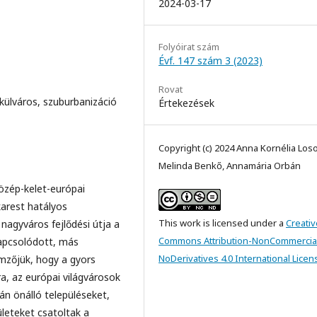
2024-03-17
Folyóirat szám
Évf. 147 szám 3 (2023)
Rovat
külváros, szuburbanizáció
Értekezések
Copyright (c) 2024 Anna Kornélia Los
Melinda Benkő, Annamária Orbán
özép-kelet-európai
arest hatályos
This work is licensed under a
Creativ
 nagyváros fejlődési útja a
Commons Attribution-NonCommercia
kapcsolódott, más
NoDerivatives 4.0 International Licen
emzőjük, hogy a gyors
a, az európai világvárosok
án önálló településeket,
ületeket csatoltak a