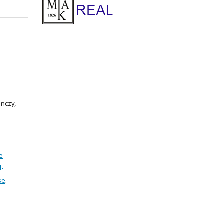
onczy,
e
l-
se
.