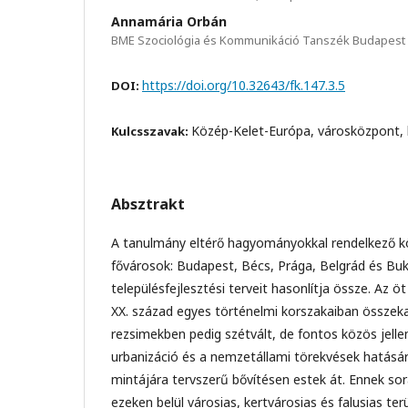
Annamária Orbán
BME Szociológia és Kommunikáció Tanszék Budapest
https://doi.org/10.32643/fk.147.3.5
DOI:
Közép-Kelet-Európa, városközpont, 
Kulcsszavak:
Absztrakt
A tanulmány eltérő hagyományokkal rendelkező k
fővárosok: Budapest, Bécs, Prága, Belgrád és Buk
településfejlesztési terveit hasonlítja össze. Az öt
XX. század egyes történelmi korszakaiban össze
rezsimekben pedig szétvált, de fontos közös jell
urbanizáció és a nemzetállami törekvések hatásár
mintájára tervszerű bővítésen estek át. Ennek sor
ezeken belül városias, kertvárosias és falusias ter