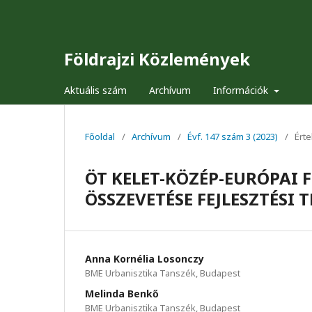
Földrajzi Közlemények
Aktuális szám
Archívum
Információk
Főoldal
/
Archívum
/
Évf. 147 szám 3 (2023)
/
Ért
ÖT KELET-KÖZÉP-EURÓPAI
ÖSSZEVETÉSE FEJLESZTÉSI 
Anna Kornélia Losonczy
BME Urbanisztika Tanszék, Budapest
Melinda Benkő
BME Urbanisztika Tanszék, Budapest