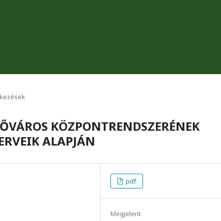
ekezések
 FŐVÁROS KÖZPONTRENDSZERÉNEK
TERVEIK ALAPJÁN
pdf
Megjelent