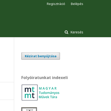
Regisztráció
Belépés
Keresés
Kézirat benyújtása
Folyóiratunkat indexeli