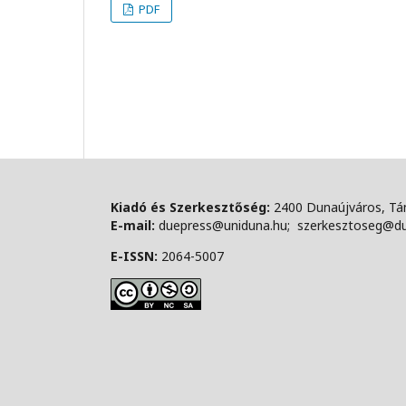
PDF
Kiadó és Szerkesztőség:
2400 Dunaújváros, Tán
E-mail:
duepress@uniduna.hu; szerkesztoseg@d
E-ISSN:
2064-5007