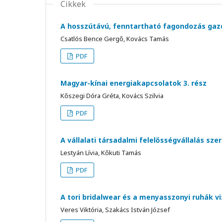
Cikkek
A hosszútávú, fenntartható fagondozás gazd
Csatlós Bence Gergő, Kovács Tamás
PDF
Magyar-kínai energiakapcsolatok 3. rész
Kőszegi Dóra Gréta, Kovács Szilvia
PDF
A vállalati társadalmi felelősségvállalás sz
Lestyán Lívia, Kőkuti Tamás
PDF
A tori bridalwear és a menyasszonyi ruhák v
Veres Viktória, Szakács István József