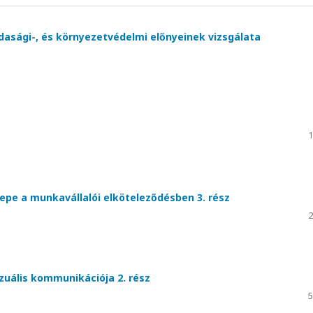
asági-, és környezetvédelmi előnyeinek vizsgálata
1
erepe a munkavállalói elköteleződésben 3. rész
2
izuális kommunikációja 2. rész
5