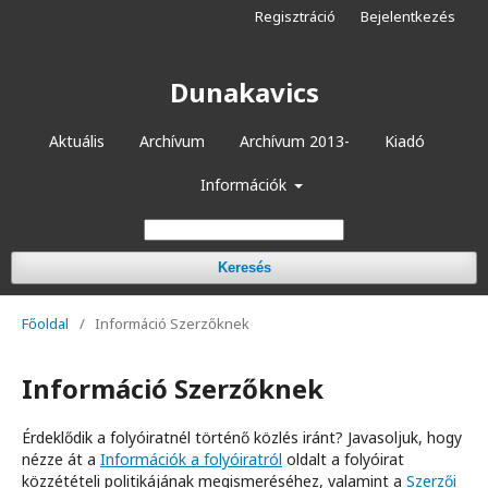
Regisztráció
Bejelentkezés
Dunakavics
Aktuális
Archívum
Archívum 2013-
Kiadó
Információk
Keresés
Főoldal
/
Információ Szerzőknek
Információ Szerzőknek
Érdeklődik a folyóiratnél történő közlés iránt? Javasoljuk, hogy
nézze át a
Információk a folyóiratról
oldalt a folyóirat
közzétételi politikájának megismeréséhez, valamint a
Szerzői