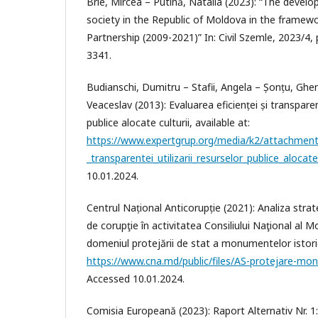
Brie, Mircea – Putină, Natalia (2023): “The develop
society in the Republic of Moldova in the framewo
Partnership (2009-2021)” In: Civil Szemle, 2023/4,
3341.
Budianschi, Dumitru – Stafii, Angela – Șonțu, Ghe
Veaceslav (2013): Evaluarea eficienței și transparenț
publice alocate culturii, available at:
https://www.expertgrup.org/media/k2/attachments/
_transparentei_utilizarii_resurselor_publice_alocate_
10.01.2024.
Centrul Național Anticorupție (2021): Analiza strat
de corupţie în activitatea Consiliului Naţional al 
domeniul protejării de stat a monumentelor istoric
https://www.cna.md/public/files/AS-protejare-mo
Accessed 10.01.2024.
Comisia Europeană (2023): Raport Alternativ Nr. 1: