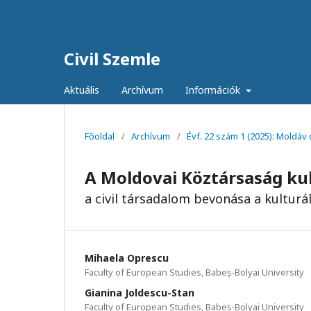
Civil Szemle
Aktuális
Archívum
Információk
Főoldal
/
Archívum
/
Évf. 22 szám 1 (2025): Moldáv c
A Moldovai Köztársaság ku
a civil társadalom bevonása a kultur
Mihaela Oprescu
Faculty of European Studies, Babeș-Bolyai University
Gianina Joldescu-Stan
Faculty of European Studies, Babeș-Bolyai University