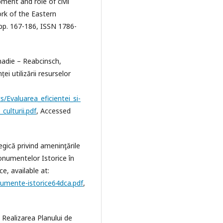
ment and role of civil
rk of the Eastern
 pp. 167-186, ISSN 1786-
nadie – Reabcinsch,
ei utilizării resurselor
Evaluarea_eficientei_si-
culturii.pdf
, Accessed
egică privind ameninţările
Monumentelor Istorice în
e, available at:
numente-istorice64dca.pdf
,
 Realizarea Planului de