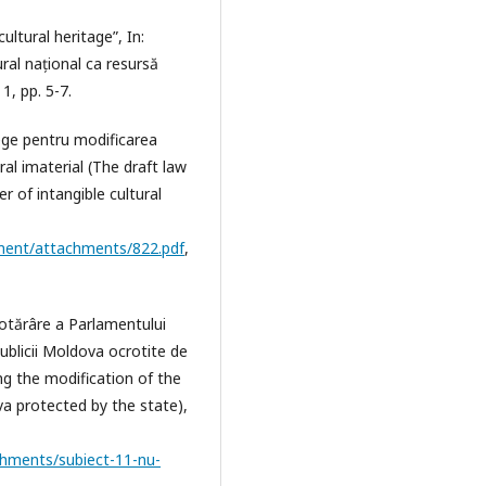
cultural heritage”, In:
ural național ca resursă
1, pp. 5-7.
lege pentru modificarea
ral imaterial (The draft law
 of intangible cultural
cument/attachments/822.pdf
,
hotărâre a Parlamentului
ublicii Moldova ocrotite de
ng the modification of the
a protected by the state),
chments/subiect-11-nu-