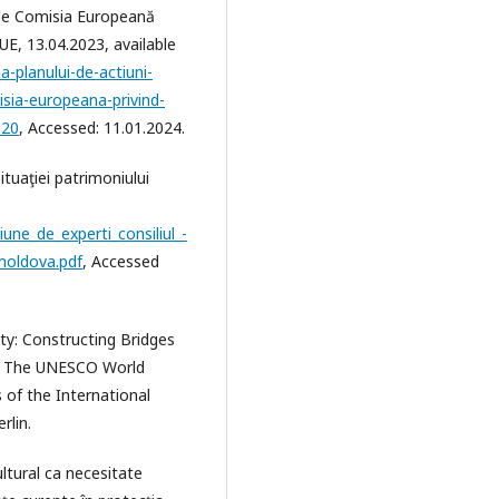
 de Comisia Europeană
UE, 13.04.2023, available
ea-planului-de-actiuni-
sia-europeana-privind-
620
, Accessed: 11.01.2024.
ituaţiei patrimoniului
iune_de_experti_consiliul_-
_moldova.pdf
, Accessed
ety: Constructing Bridges
) The UNESCO World
s of the International
rlin.
ultural ca necesitate