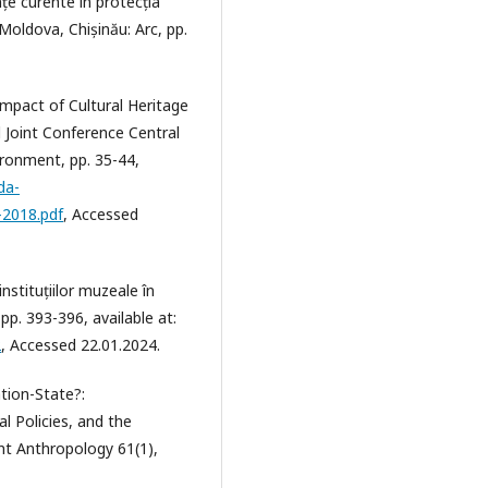
țe curente în protecția
Moldova, Chișinău: Arc, pp.
Impact of Cultural Heritage
l Joint Conference Central
ronment, pp. 35-44,
da-
-2018.pdf
, Accessed
instituțiilor muzeale în
pp. 393-396, available at:
2
, Accessed 22.01.2024.
tion-State?:
 Policies, and the
nt Anthropology 61(1),