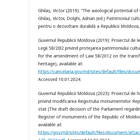
Ghilaș, Victor (2019): “The axiological potential of 
Ghilaș, Victor, Dolghi, Adrian (ed.) Patrimoniul cult
pentru o dezvoltare durabilă a Republicii Moldova, 
Guvernul Republicii Moldova (2019): Proiectul de 
Legii 58/20l2 privind рrоtеjаrеа patrimoniului cultu
for the amendment of Law 58/2012 on the transfer
heritage), available at:
https://cancelaria.gov.md/sites/default/files/do
Accessed 10.01.2024.
Guvernul Republicii Moldova (2023): Proiectul de 
privind modificarea Registrului monumentelor Rep
stat (The draft decision of the Parliament regardi
Register of monuments of the Republic of Moldov
available at:
https://gov.md/sites/default/files/document/atta