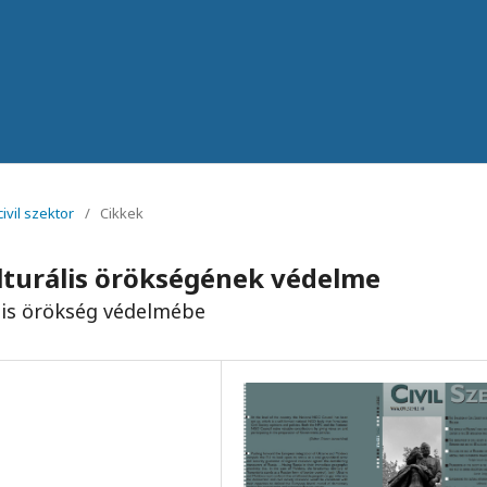
ivil szektor
/
Cikkek
lturális örökségének védelme
ális örökség védelmébe