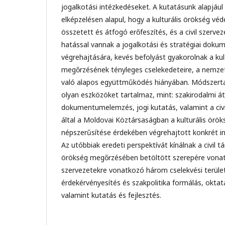
jogalkotási intézkedéseket. A kutatásunk alapjául
elképzelésen alapul, hogy a kulturális örökség v
összetett és átfogó erőfeszítés, és a civil szerv
hatással vannak a jogalkotási és stratégiai doku
végrehajtására, kevés befolyást gyakorolnak a ku
megőrzésének tényleges cselekedeteire, a nemzet
való alapos együttműködés hiányában. Módszert
olyan eszközöket tartalmaz, mint: szakirodalmi át
dokumentumelemzés, jogi kutatás, valamint a civi
által a Moldovai Köztársaságban a kulturális örö
népszerűsítése érdekében végrehajtott konkrét i
Az utóbbiak eredeti perspektívát kínálnak a civil t
örökség megőrzésében betöltött szerepére vonatko
szervezetekre vonatkozó három cselekvési terüle
érdekérvényesítés és szakpolitika formálás, oktat
valamint kutatás és fejlesztés.