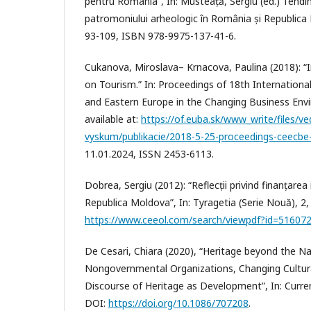
pentru România”, In: Musteață, Sergiu (ed.) Tendin
patromoniului arheologic în România și Republica 
93-109, ISBN 978-9975-137-41-6.
Cukanova, Miroslava– Krnacova, Paulina (2018): “
on Tourism.” In: Proceedings of 18th Internationa
and Eastern Europe in the Changing Business Envi
available at:
https://of.euba.sk/www_write/files/ve
vyskum/publikacie/2018-5-25-proceedings-ceecbe
11.01.2024, ISSN 2453-6113.
Dobrea, Sergiu (2012): “Reflecții privind finanțarea 
Republica Moldova”, In: Tyragetia (Serie Nouă), 2, 
https://www.ceeol.com/search/viewpdf?id=51607
De Cesari, Chiara (2020), “Heritage beyond the Na
Nongovernmental Organizations, Changing Cultural
Discourse of Heritage as Development”, In: Curre
DOI:
https://doi.org/10.1086/707208
.