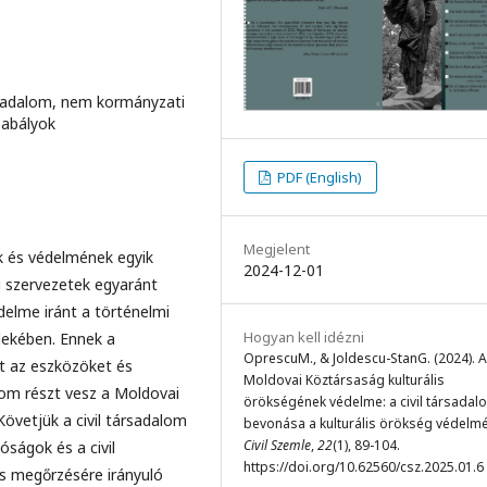
ársadalom, nem kormányzati
zabályok
PDF (English)
Megjelent
ek és védelmének egyik
2024-12-01
 szervezetek egyaránt
delme iránt a történelmi
Hogyan kell idézni
dekében. Ennek a
OprescuM., & Joldescu-StanG. (2024). A
t az eszközöket és
Moldovai Köztársaság kulturális
lom részt vesz a Moldovai
örökségének védelme: a civil társadal
övetjük a civil társadalom
bevonása a kulturális örökség védelm
Civil Szemle
,
22
(1), 89-104.
óságok és a civil
https://doi.org/10.62560/csz.2025.01.6
és megőrzésére irányuló