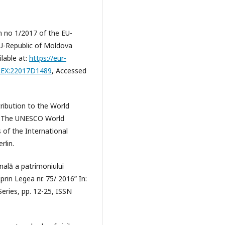
 no 1/2017 of the EU-
EU-Republic of Moldova
ilable at:
https://eur-
ELEX:22017D1489
, Accessed
tribution to the World
.) The UNESCO World
s of the International
rlin.
enală a patrimoniului
rin Legea nr. 75/ 2016” In:
Series, pp. 12-25, ISSN