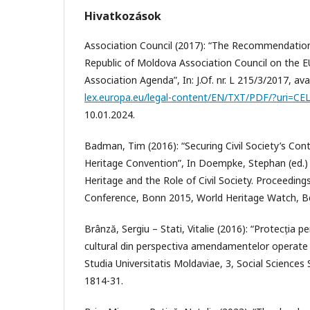
Hivatkozások
Association Council (2017): “The Recommendation
Republic of Moldova Association Council on the 
Association Agenda”, In: J.Of. nr. L 215/3/2017, ava
lex.europa.eu/legal-content/EN/TXT/PDF/?uri=C
10.01.2024.
Badman, Tim (2016): “Securing Civil Society’s Con
Heritage Convention”, In Doempke, Stephan (ed
Heritage and the Role of Civil Society. Proceeding
Conference, Bonn 2015, World Heritage Watch, Be
Brânză, Sergiu – Stati, Vitalie (2016): “Protecția p
cultural din perspectiva amendamentelor operate p
Studia Universitatis Moldaviae, 3, Social Sciences 
1814-31.