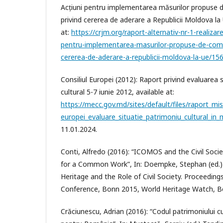
Acțiuni pentru implementarea măsurilor propuse
privind cererea de aderare a Republicii Moldova la 
at:
https://crjm.org/raport-alternativ-nr-1-realizar
pentru-implementarea-masurilor-propuse-de-comi
cererea-de-aderare-a-republicii-moldova-la-ue/15
Consiliul Europei (2012): Raport privind evaluarea s
cultural 5-7 iunie 2012, available at:
https://mecc.gov.md/sites/default/files/raport_mis
europei_evaluare_situatie_patrimoniu_cultural_in
11.01.2024.
Conti, Alfredo (2016): “ICOMOS and the Civil Soci
for a Common Work”, In: Doempke, Stephan (ed.
Heritage and the Role of Civil Society. Proceeding
Conference, Bonn 2015, World Heritage Watch, Be
Crăciunescu, Adrian (2016): “Codul patrimoniului c