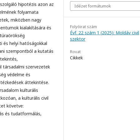
 szolgáló hipotézis azon az
Idézet formátumok
édelmének folyamata
ezetek, miközben nagy
Folyóirat szám
mentumok kialakítására és
Évf. 22 szám 1 (2025): Moldáv civil
ltúraörökség
szektor
i és helyi hatóságokkal
ani szempontból a kutatás
Rovat
Cikkek
tekintés,
l társadalmi szervezetek
kség védelme és
ntézkedések áttekintése.
ársadalom kulturális
zóan, a kulturális civil
tet követve:
ás és tudatformálás,