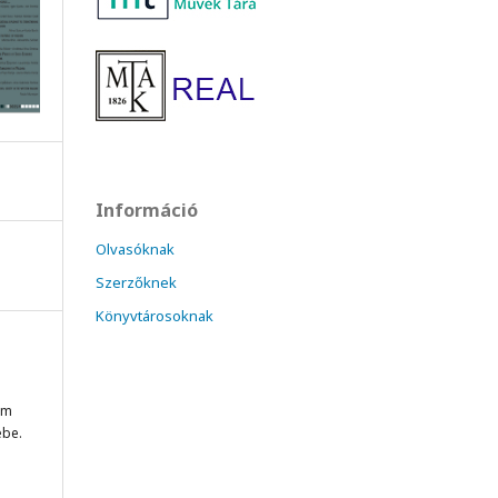
Információ
Olvasóknak
Szerzőknek
Könyvtárosoknak
om
ébe.