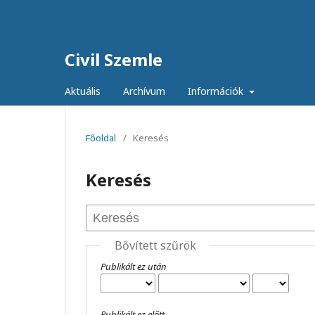
Civil Szemle
Aktuális
Archívum
Információk
Főoldal
/
Keresés
Keresés
Bővített szűrök
Publikált ez után
Publikált ez előtt