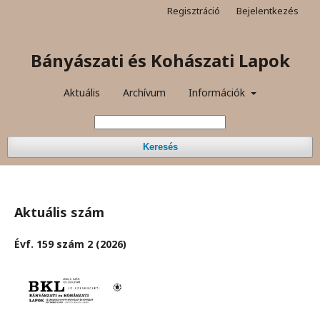
Regisztráció
Bejelentkezés
Bányászati és Kohászati Lapok
Aktuális
Archívum
Információk
Keresés
Aktuális szám
Évf. 159 szám 2 (2026)