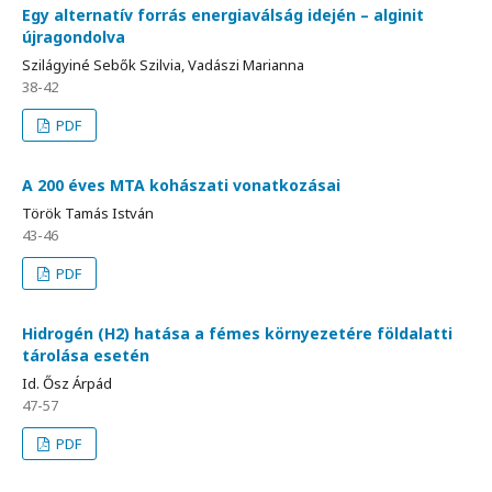
Egy alternatív forrás energiaválság idején – alginit
újragondolva
Szilágyiné Sebők Szilvia, Vadászi Marianna
38-42
PDF
A 200 éves MTA kohászati vonatkozásai
Török Tamás István
43-46
PDF
Hidrogén (H2) hatása a fémes környezetére földalatti
tárolása esetén
Id. Ősz Árpád
47-57
PDF