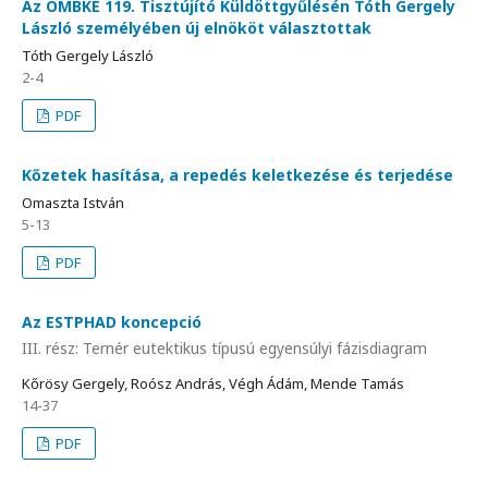
Az OMBKE 119. Tisztújító Küldöttgyűlésén Tóth Gergely
László személyében új elnököt választottak
Tóth Gergely László
2-4
PDF
Kőzetek hasítása, a repedés keletkezése és terjedése
Omaszta István
5-13
PDF
Az ESTPHAD koncepció
III. rész: Ternér eutektikus típusú egyensúlyi fázisdiagram
Kőrösy Gergely, Roósz András, Végh Ádám, Mende Tamás
14-37
PDF