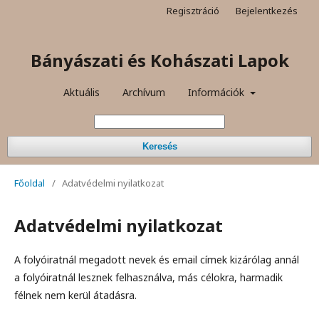
Regisztráció
Bejelentkezés
Bányászati és Kohászati Lapok
Aktuális
Archívum
Információk
Keresés
Főoldal
/
Adatvédelmi nyilatkozat
Adatvédelmi nyilatkozat
A folyóiratnál megadott nevek és email címek kizárólag annál
a folyóiratnál lesznek felhasználva, más célokra, harmadik
félnek nem kerül átadásra.