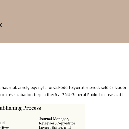
k
t használ, amely egy nyílt forráskódú folyóirat menedzselő és kiadói
ott és szabadon terjeszthető a GNU General Public License alatt.