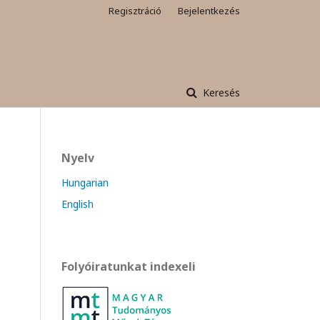
Regisztráció
Bejelentkezés
Keresés
Nyelv
Hungarian
English
Folyóiratunkat indexeli