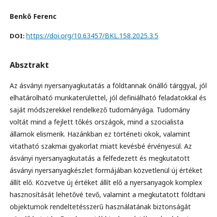
Benkő Ferenc
https://doi.org/10.63457/BKL.158.2025.3.5
DOI:
Absztrakt
Az ásványi nyersanyagkutatás a földtannak önálló tárggyal, jól
elhatárolható munkaterülettel, jól definiálható feladatokkal és
saját módszerekkel rendelkező tudományága. Tudomány
voltát mind a fejlett tőkés országok, mind a szocialista
államok elismerik. Hazánkban ez történeti okok, valamint
vitatható szakmai gyakorlat miatt kevésbé érvényesül. Az
ásványi nyersanyagkutatás a felfedezett és megkutatott
ásványi nyersanyagkészlet formájában közvetlenül új értéket
állít elő. Közvetve új értéket állít elő a nyersanyagok komplex
hasznosítását lehetővé tevő, valamint a megkutatott földtani
objektumok rendeltetésszerű használatának biztonságát