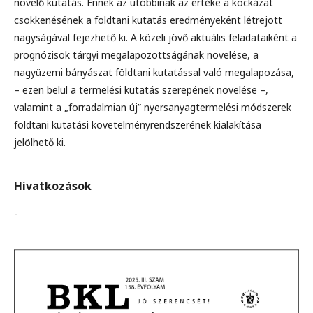
növelő kutatás. Ennek az utóbbinak az értéke a kockázat
csökkenésének a földtani kutatás eredményeként létrejött
nagyságával fejezhető ki. A közeli jövő aktuális feladataiként a
prognózisok tárgyi megalapozottságának növelése, a
nagyüzemi bányászat földtani kutatással való megalapozása,
– ezen belül a termelési kutatás szerepének növelése –,
valamint a „forradalmian új” nyersanyagtermelési módszerek
földtani kutatási követelményrendszerének kialakítása
jelölhető ki.
Hivatkozások
-