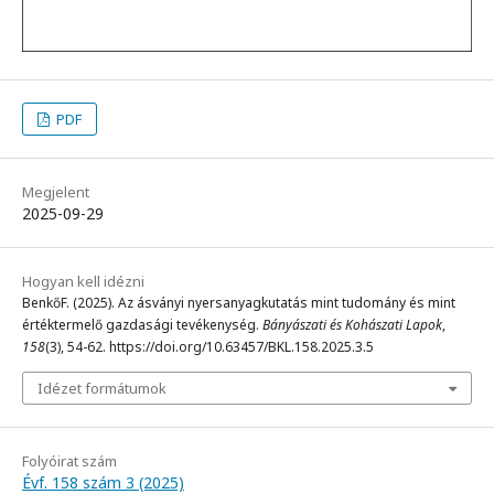
PDF
Megjelent
2025-09-29
Hogyan kell idézni
BenkőF. (2025). Az ásványi nyersanyagkutatás mint tudomány és mint
értéktermelő gazdasági tevékenység.
Bányászati és Kohászati Lapok
,
158
(3), 54-62. https://doi.org/10.63457/BKL.158.2025.3.5
Idézet formátumok
Folyóirat szám
Évf. 158 szám 3 (2025)