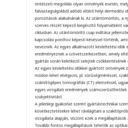
öntészeti megoldás olyan öntvények esetén, mely
falvastagságokból adódó eltérő helyi dermedési i
porozitások alakulnának ki. Az utántömörítés, a
szerves részét képező kiegészítő folyamatként van
ciklusban. Az utántömörítő csap indítása jellem
kapcsolási ponthoz képesti késéssel történik, amit
neveznek. Az egyes alkalmazott késleltetési idők 
eredményeznek a szövetszerkezetben, amely elté
gyártás során keletkező selejtek csökkentésének c
Az egyes késleltetési időkkel gyártott öntvények 
módon lehet elvégezni, pl. sűrűségméréssel, szakí
számítógépes tomográfiás (CT) elemzéssel, ugya
egyes vizsgálati eredmények számszerűsíthetőek l
szubjektivitást.
A jelenlegi gyakorlat szerint gyártástechnikai sz
következtetésekre lehet rávilágítani a szakítóprób
vizsgálata alapján, viszont ezek a megállapítások 
További fontos megállapítások tehetők az optika