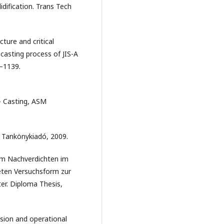
idification. Trans Tech
ture and critical
 casting process of JIS-A
1–1139.
– Casting, ASM
 Tankönykiadó, 2009.
em Nachverdichten im
eten Versuchsform zur
r. Diploma Thesis,
nsion and operational