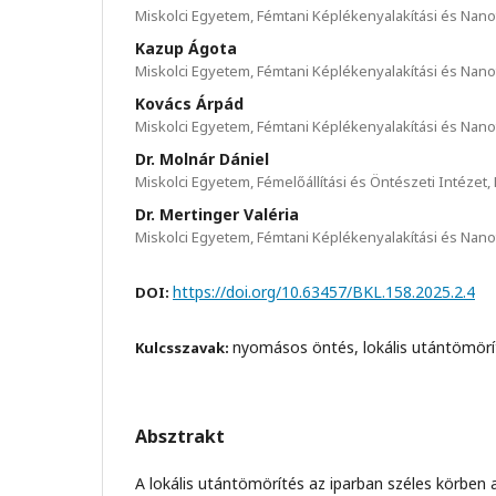
Miskolci Egyetem, Fémtani Képlékenyalakítási és Nanot
Kazup Ágota
Miskolci Egyetem, Fémtani Képlékenyalakítási és Nanot
Kovács Árpád
Miskolci Egyetem, Fémtani Képlékenyalakítási és Nanot
Dr. Molnár Dániel
Miskolci Egyetem, Fémelőállítási és Öntészeti Intézet,
Dr. Mertinger Valéria
Miskolci Egyetem, Fémtani Képlékenyalakítási és Nanot
https://doi.org/10.63457/BKL.158.2025.2.4
DOI:
nyomásos öntés, lokális utántömör
Kulcsszavak:
Absztrakt
A lokális utántömörítés az iparban széles körbe