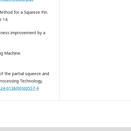
Method for a Squeeze Pin.
 14.
ghtness improvement by a
ng Machine.
y of the partial squeeze and
Processing Technology,
0924-0136(00)00557-4