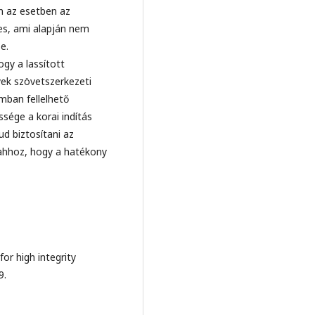
en az esetben az
es, ami alapján nem
e.
gy a lassított
ek szövetszerkezeti
mban fellelhető
sége a korai indítás
ud biztosítani az
 ahhoz, hogy a hatékony
for high integrity
9.