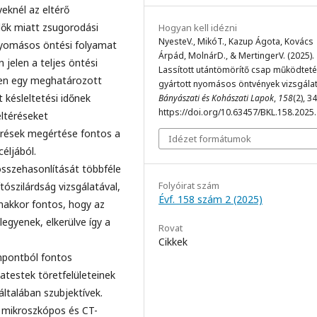
eknél az eltérő
dők miatt zsugorodási
Hogyan kell idézni
NyesteV., MikóT., Kazup Ágota, Kovács
 nyomásos öntési folyamat
Árpád, MolnárD., & MertingerV. (2025).
 jelen a teljes öntési
Lassított utántömörítő csap működteté
zően egy meghatározott
gyártott nyomásos öntvények vizsgálat
 késleltetési időnek
Bányászati és Kohászati Lapok
,
158
(2), 3
https://doi.org/10.63457/BKL.158.2025.
eltéréseket
rések megértése fontos a
Idézet formátumok
éljából.
összehasonlítását többféle
Folyóirat szám
tószilárdság vizsgálatával,
Évf. 158 szám 2 (2025)
nakkor fontos, hogy az
egyenek, elkerülve így a
Rovat
Cikkek
empontból fontos
atestek töretfelületeinek
általában szubjektívek.
i mikroszkópos és CT-