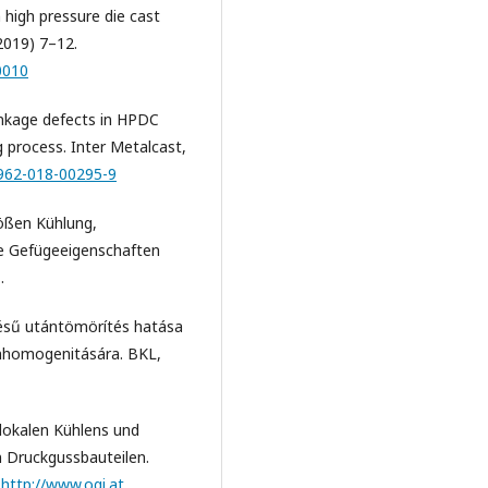
high pressure die cast
(2019) 7–12.
0010
rinkage defects in HPDC
 process. Inter Metalcast,
0962-018-00295-9
rößen Kühlung,
e Gefügeeigenschaften
.
tésű utántömörítés hatása
inhomogenitására. BKL,
 lokalen Kühlens und
 Druckgussbauteilen.
:
http://www.ogi.at