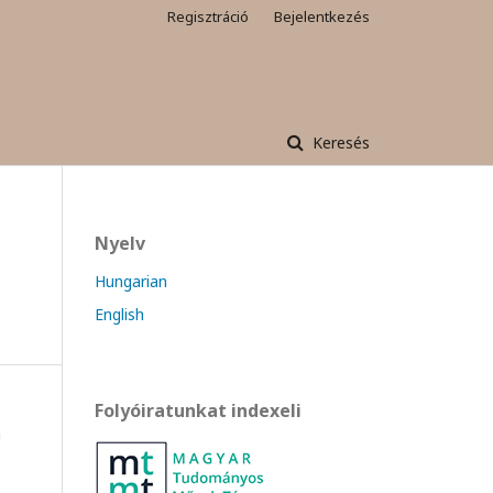
Regisztráció
Bejelentkezés
Keresés
Nyelv
Hungarian
English
Folyóiratunkat indexeli