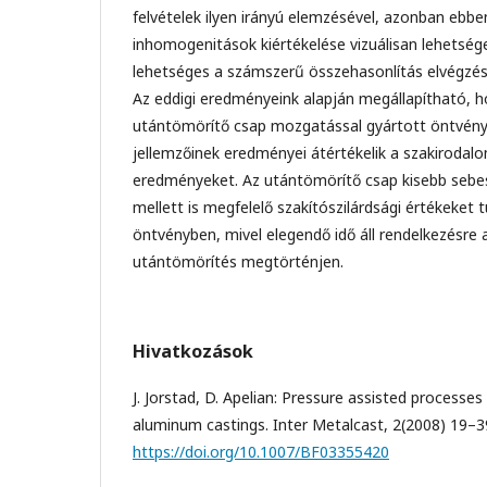
felvételek ilyen irányú elemzésével, azonban ebb
inhomogenitások kiértékelése vizuálisan lehetség
lehetséges a számszerű összehasonlítás elvégzés
Az eddigi eredményeink alapján megállapítható, ho
utántömörítő csap mozgatással gyártott öntvény
jellemzőinek eredményei átértékelik a szakirodalo
eredményeket. Az utántömörítő csap kisebb sebes
mellett is megfelelő szakítószilárdsági értékeket t
öntvényben, mivel elegendő idő áll rendelkezésre
utántömörítés megtörténjen.
Hivatkozások
J. Jorstad, D. Apelian: Pressure assisted processes 
aluminum castings. Inter Metalcast, 2(2008) 19–3
https://doi.org/10.1007/BF03355420