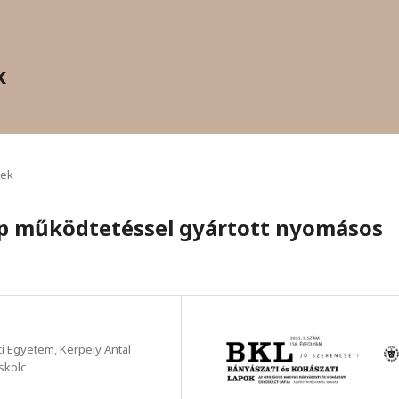
k
kek
ap működtetéssel gyártott nyomásos
i Egyetem, Kerpely Antal
skolc