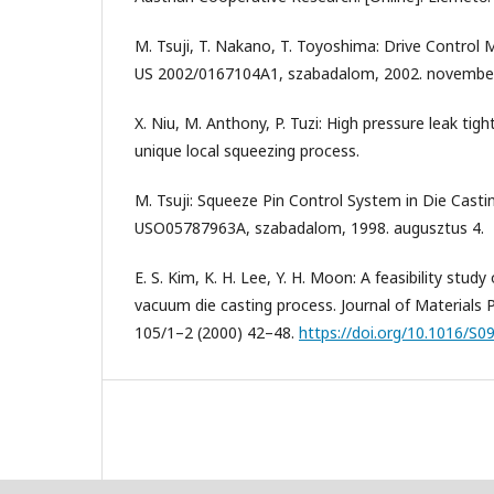
M. Tsuji, T. Nakano, T. Toyoshima: Drive Control 
US 2002/0167104A1, szabadalom, 2002. november
X. Niu, M. Anthony, P. Tuzi: High pressure leak ti
unique local squeezing process.
M. Tsuji: Squeeze Pin Control System in Die Casti
USO05787963A, szabadalom, 1998. augusztus 4.
E. S. Kim, K. H. Lee, Y. H. Moon: A feasibility stud
vacuum die casting process. Journal of Materials 
105/1–2 (2000) 42–48.
https://doi.org/10.1016/S