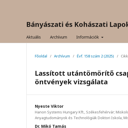
Bányászati és Kohászati Lapo
Aktuális
Archívum
Információk
Főoldal
/
Archívum
/
Évf. 158 szám 2 (2025)
/
Cik
Lassított utántömörítő cs
öntvények vizsgálata
Nyeste Viktor
Hanon Systems Hungary Kft., Székesfehérvár; Miskolc
Anyagtudományok és Technológiák Doktori Iskola, Mi
Dr. Mikó Tamás