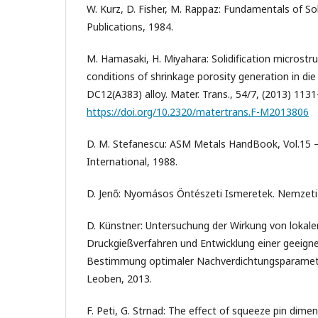
W. Kurz, D. Fisher, M. Rappaz: Fundamentals of Sol
Publications, 1984.
M. Hamasaki, H. Miyahara: Solidification microstruc
conditions of shrinkage porosity generation in die
DC12(A383) alloy. Mater. Trans., 54/7, (2013) 113
https://doi.org/10.2320/matertrans.F-M2013806
D. M. Stefanescu: ASM Metals HandBook, Vol.15 
International, 1988.
D. Jenő: Nyomásos Öntészeti Ismeretek. Nemzeti
D. Künstner: Untersuchung der Wirkung von lokal
Druckgießverfahren und Entwicklung einer geeign
Bestimmung optimaler Nachverdichtungsparamete
Leoben, 2013.
F. Peti, G. Strnad: The effect of squeeze pin dime