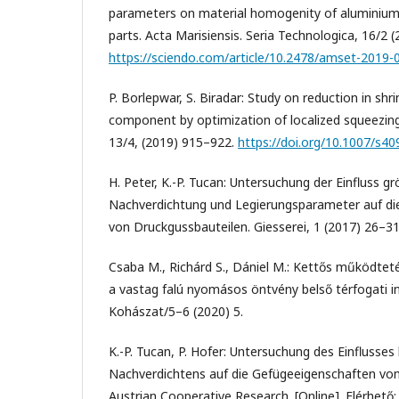
parameters on material homogenity of aluminium 
parts. Acta Marisiensis. Seria Technologica, 16/2 
https://sciendo.com/article/10.2478/amset-2019-
P. Borlepwar, S. Biradar: Study on reduction in sh
component by optimization of localized squeezing
13/4, (2019) 915–922.
https://doi.org/10.1007/s4
H. Peter, K.-P. Tucan: Untersuchung der Einfluss g
Nachverdichtung und Legierungsparameter auf di
von Druckgussbauteilen. Giesserei, 1 (2017) 26–31
Csaba M., Richárd S., Dániel M.: Kettős működte
a vastag falú nyomásos öntvény belső térfogati 
Kohászat/5–6 (2020) 5.
K.-P. Tucan, P. Hofer: Untersuchung des Einflusses
Nachverdichtens auf die Gefügeeigenschaften von
Austrian Cooperative Research. [Online]. Elérhető