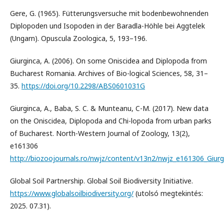
Gere, G. (1965). Fütterungsversuche mit bodenbewohnenden
Diplopoden und Isopoden in der Baradla-Höhle bei Aggtelek
(Ungarn). Opuscula Zoologica, 5, 193–196.
Giurginca, A. (2006). On some Oniscidea and Diplopoda from
Bucharest Romania. Archives of Bio-logical Sciences, 58, 31–
35.
https://doi.org/10.2298/ABS0601031G
Giurginca, A., Baba, S. C. & Munteanu, C-M. (2017). New data
on the Oniscidea, Diplopoda and Chi-lopoda from urban parks
of Bucharest. North-Western Journal of Zoology, 13(2),
e161306
http://biozoojournals.ro/nwjz/content/v13n2/nwjz_e161306_Giurg
Global Soil Partnership. Global Soil Biodiversity Initiative.
https://www.globalsoilbiodiversity.org/
(utolsó megtekintés:
2025. 07.31).