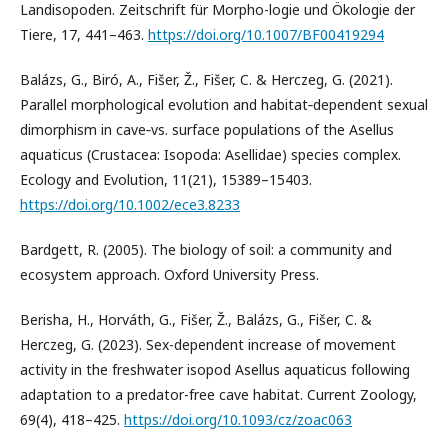
Landisopoden. Zeitschrift für Morpho-logie und Ökologie der
Tiere, 17, 441–463.
https://doi.org/10.1007/BF00419294
Balázs, G., Biró, A., Fišer, Ž., Fišer, C. & Herczeg, G. (2021).
Parallel morphological evolution and habitat‐dependent sexual
dimorphism in cave‐vs. surface populations of the Asellus
aquaticus (Crustacea: Isopoda: Asellidae) species complex.
Ecology and Evolution, 11(21), 15389–15403.
https://doi.org/10.1002/ece3.8233
Bardgett, R. (2005). The biology of soil: a community and
ecosystem approach. Oxford University Press.
Berisha, H., Horváth, G., Fišer, Ž., Balázs, G., Fišer, C. &
Herczeg, G. (2023). Sex-dependent increase of movement
activity in the freshwater isopod Asellus aquaticus following
adaptation to a predator-free cave habitat. Current Zoology,
69(4), 418–425.
https://doi.org/10.1093/cz/zoac063