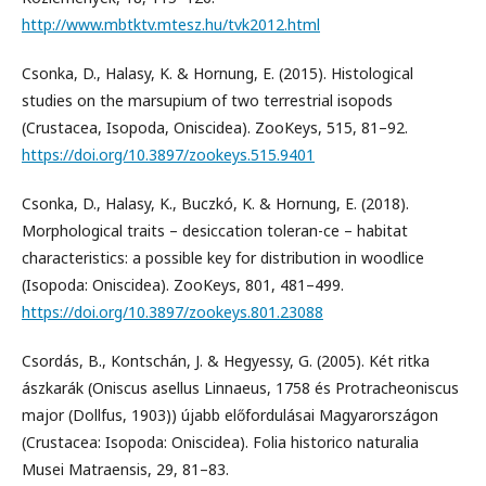
http://www.mbtktv.mtesz.hu/tvk2012.html
Csonka, D., Halasy, K. & Hornung, E. (2015). Histological
studies on the marsupium of two terrestrial isopods
(Crustacea, Isopoda, Oniscidea). ZooKeys, 515, 81–92.
https://doi.org/10.3897/zookeys.515.9401
Csonka, D., Halasy, K., Buczkó, K. & Hornung, E. (2018).
Morphological traits – desiccation toleran-ce – habitat
characteristics: a possible key for distribution in woodlice
(Isopoda: Oniscidea). ZooKeys, 801, 481–499.
https://doi.org/10.3897/zookeys.801.23088
Csordás, B., Kontschán, J. & Hegyessy, G. (2005). Két ritka
ászkarák (Oniscus asellus Linnaeus, 1758 és Protracheoniscus
major (Dollfus, 1903)) újabb előfordulásai Magyarországon
(Crustacea: Isopoda: Oniscidea). Folia historico naturalia
Musei Matraensis, 29, 81–83.