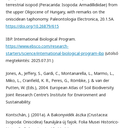
terrestrial isopod (Peracarida: Isopoda: Armadillidiidae) from
the upper Oligocene of Hungary, with remarks on the
oniscidean taphonomy. Paleontologia Electronica, 20.1.5A.
https://doi.org/10.26879/615
IBP. International Biological Program.
https://www.ebsco.com/research-
starters/science/international-biological-program-ibp
(utolsó
megtekintés: 2025.07.31.)
Jones, A., Jeffery, S., Gardi, C., Montanarella, L., Marmo, L.,
Miko, L., Cranfield, K. R., Peres, G., Römbke, J. & van der
Putten, W. (Eds.), 2004. European Atlas of Soil Biodiversity.
Joint Research Centre’s Institute for Environment and
Sustainability.
Kontschán, J. (2001a). A Bakonyvidék ászka (Crustacea:
Isopoda: Oniscidea) faunájára új fajok. Folia Musei Historico-