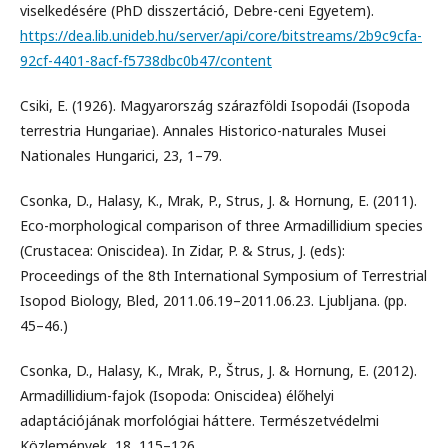
viselkedésére (PhD disszertáció, Debre-ceni Egyetem).
https://dea.lib.unideb.hu/server/api/core/bitstreams/2b9c9cfa-
92cf-4401-8acf-f5738dbc0b47/content
Csiki, E. (1926). Magyarország szárazföldi Isopodái (Isopoda
terrestria Hungariae). Annales Historico-naturales Musei
Nationales Hungarici, 23, 1–79.
Csonka, D., Halasy, K., Mrak, P., Strus, J. & Hornung, E. (2011).
Eco-morphological comparison of three Armadillidium species
(Crustacea: Oniscidea). In Zidar, P. & Strus, J. (eds):
Proceedings of the 8th International Symposium of Terrestrial
Isopod Biology, Bled, 2011.06.19–2011.06.23. Ljubljana. (pp.
45–46.)
Csonka, D., Halasy, K., Mrak, P., Štrus, J. & Hornung, E. (2012).
Armadillidium-fajok (Isopoda: Oniscidea) élőhelyi
adaptációjának morfológiai háttere. Természetvédelmi
Közlemények, 18, 115–126.