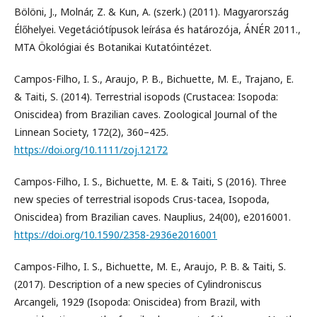
Bölöni, J., Molnár, Z. & Kun, A. (szerk.) (2011). Magyarország
Élőhelyei. Vegetációtípusok leírása és határozója, ÁNÉR 2011.,
MTA Ökológiai és Botanikai Kutatóintézet.
Campos-Filho, I. S., Araujo, P. B., Bichuette, M. E., Trajano, E.
& Taiti, S. (2014). Terrestrial isopods (Crustacea: Isopoda:
Oniscidea) from Brazilian caves. Zoological Journal of the
Linnean Society, 172(2), 360–425.
https://doi.org/10.1111/zoj.12172
Campos-Filho, I. S., Bichuette, M. E. & Taiti, S (2016). Three
new species of terrestrial isopods Crus-tacea, Isopoda,
Oniscidea) from Brazilian caves. Nauplius, 24(00), e2016001.
https://doi.org/10.1590/2358-2936e2016001
Campos-Filho, I. S., Bichuette, M. E., Araujo, P. B. & Taiti, S.
(2017). Description of a new species of Cylindroniscus
Arcangeli, 1929 (Isopoda: Oniscidea) from Brazil, with