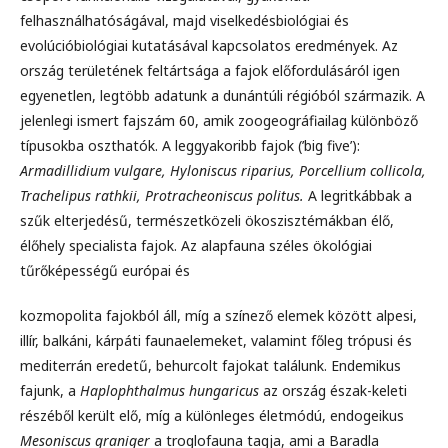
felhasználhatóságával, majd viselkedésbiológiai és
evolúcióbiológiai kutatásával kapcsolatos eredmények. Az
ország területének feltártsága a fajok előfordulásáról igen
egyenetlen, legtöbb adatunk a dunántúli régióból származik. A
jelenlegi ismert fajszám 60, amik zoogeográfiailag különböző
típusokba oszthatók. A leggyakoribb fajok (’big five’):
Armadillidium vulgare, Hyloniscus riparius, Porcellium collicola,
Trachelipus rathkii, Protracheoniscus politus.
A legritkábbak a
szűk elterjedésű, természetközeli ökoszisztémákban élő,
élőhely specialista fajok. Az alapfauna széles ökológiai
tűrőképességű európai és
kozmopolita fajokból áll, míg a színező elemek között alpesi,
illír, balkáni, kárpáti faunaelemeket, valamint főleg trópusi és
mediterrán eredetű, behurcolt fajokat találunk. Endemikus
fajunk, a
Haplophthalmus hungaricus
az ország észak-keleti
részéből került elő, míg a különleges életmódú, endogeikus
Mesoniscus graniger
a troglofauna tagja, ami a Baradla