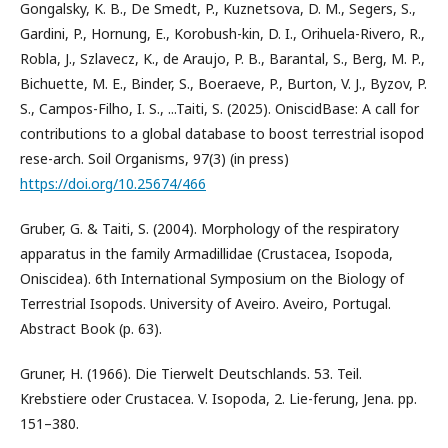
Gongalsky, K. B., De Smedt, P., Kuznetsova, D. M., Segers, S.,
Gardini, P., Hornung, E., Korobush-kin, D. I., Orihuela-Rivero, R.,
Robla, J., Szlavecz, K., de Araujo, P. B., Barantal, S., Berg, M. P.,
Bichuette, M. E., Binder, S., Boeraeve, P., Burton, V. J., Byzov, P.
S., Campos-Filho, I. S., ...Taiti, S. (2025). OniscidBase: A call for
contributions to a global database to boost terrestrial isopod
rese-arch. Soil Organisms, 97(3) (in press)
https://doi.org/10.25674/466
Gruber, G. & Taiti, S. (2004). Morphology of the respiratory
apparatus in the family Armadillidae (Crustacea, Isopoda,
Oniscidea). 6th International Symposium on the Biology of
Terrestrial Isopods. University of Aveiro. Aveiro, Portugal.
Abstract Book (p. 63).
Gruner, H. (1966). Die Tierwelt Deutschlands. 53. Teil.
Krebstiere oder Crustacea. V. Isopoda, 2. Lie-ferung, Jena. pp.
151–380.