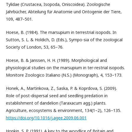
Tylidae (Crustacea, Isopoda, Oniscoidea). Zoologische
Jahrbücher, Abteilung für Anatomie und Ontogenie der Tiere,
109, 487–501.
Hoese, B. (1984). The marsupium in terrestrial isopods. In
Sutton, S. L. & Holdich, D. (Eds.), Sympo-sia of the zoological
Society of London, 53, 65–76.
Hoese, B. & Janssen, H. H. (1989). Morphological and
physiological studies on the marsupium in ter-restrial isopods.
Monitore Zoologico Italiano (N.S.) (Monograph), 4, 153–173.
Honek, A., Martinkova, Z., Saska, P. & Koprdova, S. (2009).
Role of post-dispersal seed and seedling predation in
establishment of dandelion (Taraxacum agg.) plants.
Agriculture, ecosystems & environment, 134(1–2), 126–135.
https://doi.org/10.1016/j.agee.2009.06.001
Hopkin, S. P. (1991). A key to the woodlice of Britain and