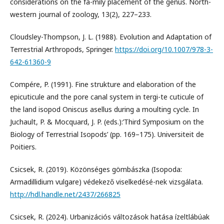
considerations on the fa-mily placement of the genus. North-
western journal of zoology, 13(2), 227–233.
Cloudsley-Thompson, J. L. (1988). Evolution and Adaptation of
Terrestrial Arthropods, Springer.
https://doi.org/10.1007/978-3-
642-61360-9
Compére, P. (1991). Fine strukture and elaboration of the
epicuticule and the pore canal system in tergi-te cuticule of
the land isopod Oniscus asellus during a moulting cycle. In
Juchault, P. & Mocquard, J. P. (eds.):’Third Symposium on the
Biology of Terrestrial Isopods’ (pp. 169–175). Universiteit de
Poitiers.
Csicsek, R. (2019). Közönséges gömbászka (Isopoda:
Armadillidium vulgare) védekező viselkedésé-nek vizsgálata.
http://hdl.handle.net/2437/266825
Csicsek, R. (2024). Urbanizációs változások hatása ízeltlábúak