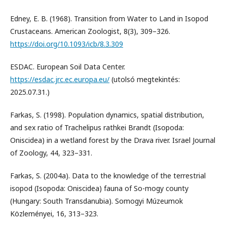
Edney, E. B. (1968). Transition from Water to Land in Isopod
Crustaceans. American Zoologist, 8(3), 309–326.
https://doi.org/10.1093/icb/8.3.309
ESDAC. European Soil Data Center.
https://esdac.jrc.ec.europa.eu/
(utolsó megtekintés:
2025.07.31.)
Farkas, S. (1998). Population dynamics, spatial distribution,
and sex ratio of Trachelipus rathkei Brandt (Isopoda:
Oniscidea) in a wetland forest by the Drava river. Israel Journal
of Zoology, 44, 323–331.
Farkas, S. (2004a). Data to the knowledge of the terrestrial
isopod (Isopoda: Oniscidea) fauna of So-mogy county
(Hungary: South Transdanubia). Somogyi Múzeumok
Közleményei, 16, 313–323.