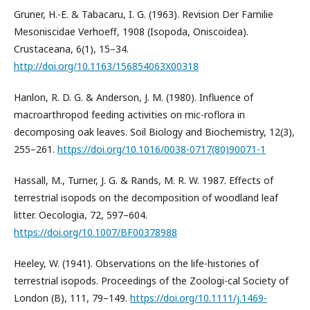
Gruner, H.-E. & Tabacaru, I. G. (1963). Revision Der Familie
Mesoniscidae Verhoeff, 1908 (Isopoda, Oniscoidea).
Crustaceana, 6(1), 15–34.
http://doi.org/10.1163/156854063X00318
Hanlon, R. D. G. & Anderson, J. M. (1980). Influence of
macroarthropod feeding activities on mic-roflora in
decomposing oak leaves. Soil Biology and Biochemistry, 12(3),
255–261.
https://doi.org/10.1016/0038-0717(80)90071-1
Hassall, M., Turner, J. G. & Rands, M. R. W. 1987. Effects of
terrestrial isopods on the decomposition of woodland leaf
litter. Oecologia, 72, 597–604.
https://doi.org/10.1007/BF00378988
Heeley, W. (1941). Observations on the life-histories of
terrestrial isopods. Proceedings of the Zoologi-cal Society of
London (B), 111, 79–149.
https://doi.org/10.1111/j.1469-