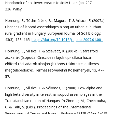
Handbook of soil invertebrate toxicity tests (pp. 207–
226).Wiley.
Hornung, E., Tóthmérész, B., Magura, T. & Vilisics, F. (2007a).
Changes of isopod assemblages along an urban-suburban-
rural gradient in Hungary. European Journal of Soil Biology,
43(3), 158–165.
https://doi.org/10.1016/j.ejsobi.2007.01.001
Hornung, E., Vilisics, F. & Szlávecz, K. (2007b). Szárazföldi
ászkarák (Isopoda, Oniscidea) fajok tipi-zálása hazai
előfordulási adatok alapján (különös tekintettel a sikeres
megtelepedőkre). Természet-védelmi Közlemények, 13, 47–
57.
Hornung, E., Vilisics, F. & Sólymos, P. (2008). Low alpha and
high beta diversity in terrestrial isopod assemblages in the
Transdanubian region of Hungary. In Zimmer, M., Cheikrouha,
C. & Taiti, S. (Eds.), Proceedings of the International
Symposium of Terrestrial Isopod Biology – ISTIB-7 (pp. 1–13).