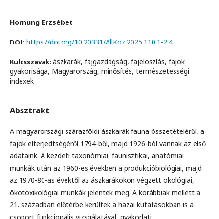
Hornung Erzsébet
https://doi.org/10.20331/AllKoz.2025.110.1-2.4
DOI:
ászkarák, fajgazdagság, fajeloszlás, fajok
Kulcsszavak:
gyakorisága, Magyarország, minősítés, természetességi
indexek
Absztrakt
A magyarországi szárazföldi ászkarák fauna összetételéről, a
fajok elterjedtségéről 1794-ből, majd 1926-ból vannak az első
adataink. A kezdeti taxonómiai, faunisztikai, anatómiai
munkák után az 1960-es években a produkcióbiológiai, majd
az 1970-80-as évektől az ászkarákokon végzett ökológiai,
ökotoxikológiai munkák jelentek meg. A korábbiak mellett a
21. században előtérbe kerültek a hazai kutatásokban is a
csoport funkcionális vizsgálatával, gyakorlati