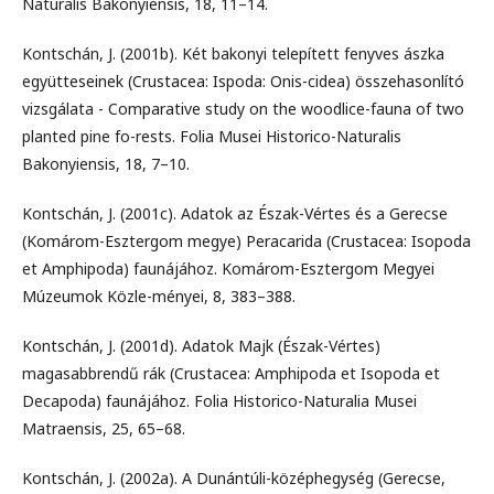
Naturalis Bakonyiensis, 18, 11–14.
Kontschán, J. (2001b). Két bakonyi telepített fenyves ászka
együtteseinek (Crustacea: Ispoda: Onis-cidea) összehasonlító
vizsgálata - Comparative study on the woodlice-fauna of two
planted pine fo-rests. Folia Musei Historico-Naturalis
Bakonyiensis, 18, 7–10.
Kontschán, J. (2001c). Adatok az Észak-Vértes és a Gerecse
(Komárom-Esztergom megye) Peracarida (Crustacea: Isopoda
et Amphipoda) faunájához. Komárom-Esztergom Megyei
Múzeumok Közle-ményei, 8, 383–388.
Kontschán, J. (2001d). Adatok Majk (Észak-Vértes)
magasabbrendű rák (Crustacea: Amphipoda et Isopoda et
Decapoda) faunájához. Folia Historico-Naturalia Musei
Matraensis, 25, 65–68.
Kontschán, J. (2002a). A Dunántúli-középhegység (Gerecse,