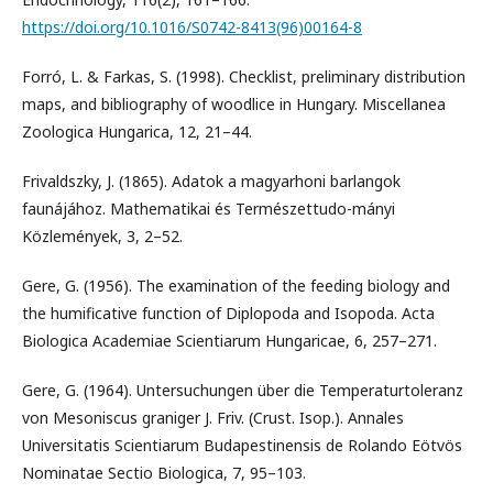
https://doi.org/10.1016/S0742-8413(96)00164-8
Forró, L. & Farkas, S. (1998). Checklist, preliminary distribution
maps, and bibliography of woodlice in Hungary. Miscellanea
Zoologica Hungarica, 12, 21–44.
Frivaldszky, J. (1865). Adatok a magyarhoni barlangok
faunájához. Mathematikai és Természettudo-mányi
Közlemények, 3, 2–52.
Gere, G. (1956). The examination of the feeding biology and
the humificative function of Diplopoda and Isopoda. Acta
Biologica Academiae Scientiarum Hungaricae, 6, 257–271.
Gere, G. (1964). Untersuchungen über die Temperaturtoleranz
von Mesoniscus graniger J. Friv. (Crust. Isop.). Annales
Universitatis Scientiarum Budapestinensis de Rolando Eötvös
Nominatae Sectio Biologica, 7, 95–103.