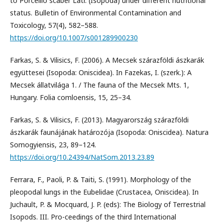
to Porcellio scaber Latr. (Isopoda) under different nutritional
status. Bulletin of Environmental Contamination and
Toxicology, 57(4), 582–588.
https://doi.org/10.1007/s001289900230
Farkas, S. & Vilisics, F. (2006). A Mecsek szárazföldi ászkarák
együttesei (Isopoda: Oniscidea). In Fazekas, I. (szerk.): A
Mecsek állatvilága 1. / The fauna of the Mecsek Mts. 1,
Hungary. Folia comloensis, 15, 25–34.
Farkas, S. & Vilisics, F. (2013). Magyarország szárazföldi
ászkarák faunájának határozója (Isopoda: Oniscidea). Natura
Somogyiensis, 23, 89–124.
https://doi.org/10.24394/NatSom.2013.23.89
Ferrara, F., Paoli, P. & Taiti, S. (1991). Morphology of the
pleopodal lungs in the Eubelidae (Crustacea, Oniscidea). In
Juchault, P. & Mocquard, J. P. (eds): The Biology of Terrestrial
Isopods. III. Pro-ceedings of the third International