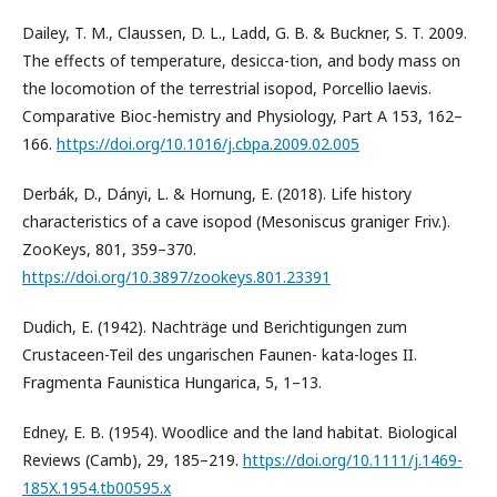
Dailey, T. M., Claussen, D. L., Ladd, G. B. & Buckner, S. T. 2009.
The effects of temperature, desicca-tion, and body mass on
the locomotion of the terrestrial isopod, Porcellio laevis.
Comparative Bioc-hemistry and Physiology, Part A 153, 162–
166.
https://doi.org/10.1016/j.cbpa.2009.02.005
Derbák, D., Dányi, L. & Hornung, E. (2018). Life history
characteristics of a cave isopod (Mesoniscus graniger Friv.).
ZooKeys, 801, 359–370.
https://doi.org/10.3897/zookeys.801.23391
Dudich, E. (1942). Nachträge und Berichtigungen zum
Crustaceen-Teil des ungarischen Faunen- kata-loges II.
Fragmenta Faunistica Hungarica, 5, 1–13.
Edney, E. B. (1954). Woodlice and the land habitat. Biological
Reviews (Camb), 29, 185–219.
https://doi.org/10.1111/j.1469-
185X.1954.tb00595.x