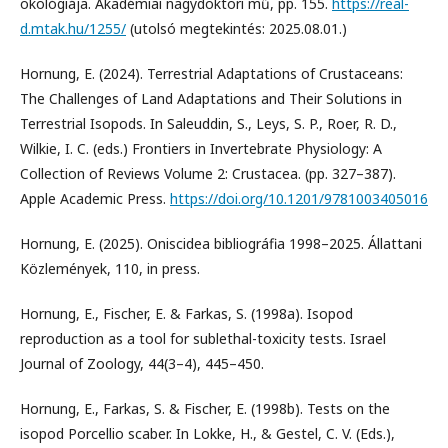
ökológiája. Akadémiai nagydoktori mű, pp. 155.
https://real-
d.mtak.hu/1255/
(utolsó megtekintés: 2025.08.01.)
Hornung, E. (2024). Terrestrial Adaptations of Crustaceans:
The Challenges of Land Adaptations and Their Solutions in
Terrestrial Isopods. In Saleuddin, S., Leys, S. P., Roer, R. D.,
Wilkie, I. C. (eds.) Frontiers in Invertebrate Physiology: A
Collection of Reviews Volume 2: Crustacea. (pp. 327–387).
Apple Academic Press.
https://doi.org/10.1201/9781003405016
Hornung, E. (2025). Oniscidea bibliográfia 1998–2025. Állattani
Közlemények, 110, in press.
Hornung, E., Fischer, E. & Farkas, S. (1998a). Isopod
reproduction as a tool for sublethal-toxicity tests. Israel
Journal of Zoology, 44(3–4), 445–450.
Hornung, E., Farkas, S. & Fischer, E. (1998b). Tests on the
isopod Porcellio scaber. In Lokke, H., & Gestel, C. V. (Eds.),