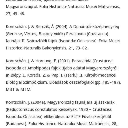
Magyarországról. Folia Historico-Naturalia Musei Matraensis,
27, 43–48.
Kontschán, J. & Berczik, Á. (2004). A Dunántúli-középhegység
(Gerecse, Vértes, Bakony-vidék) Peracarida (Crustacea)
faunája. II. Szárazföldi fajok (Isopoda: Oniscidea). Folia Musei
Historico-Naturalis Bakonyiensis, 21, 73–82.
Kontschán, J. & Hornung, E. (2001). Peracarida (Crustacea:
Isopoda et Amphipoda) fajok újabb adatai Magyarországról.
In Isépy, I., Korsós, Z. & Pap, I. (szerk.): II. Kárpát-medencei
Biológiai Szimpó-zium, Előadások összefoglalói (pp. 185–187).
MBT & MTM.
Kontschán, J. (2004a). Magyarország faunájára új ászkarák
(Reductoniscus constulatus Kesselyák, 1930 – Crustacea:
Isopoda: Oniscidea) előkerülése az ELTE Füvészkertjéből
(Budapest). Folia His-torico-Naturalia Musei Matraensis, 28,