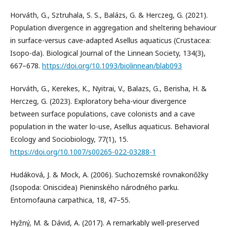
Horváth, G., Sztruhala, S. S., Balázs, G. & Herczeg, G. (2021).
Population divergence in aggregation and sheltering behaviour
in surface-versus cave-adapted Asellus aquaticus (Crustacea:
Isopo-da). Biological Journal of the Linnean Society, 134(3),
667–678.
https://doi.org/10.1093/biolinnean/blab093
Horváth, G., Kerekes, K., Nyitrai, V., Balazs, G., Berisha, H. &
Herczeg, G. (2023). Exploratory beha-viour divergence
between surface populations, cave colonists and a cave
population in the water lo-use, Asellus aquaticus. Behavioral
Ecology and Sociobiology, 77(1), 15.
https://doi.org/10.1007/s00265-022-03288-1
Hudáková, J. & Mock, A. (2006). Suchozemské rovnakonőžky
(Isopoda: Oniscidea) Pieninského národného parku.
Entomofauna carpathica, 18, 47–55.
Hyžný, M. & Dávid, A. (2017). A remarkably well-preserved