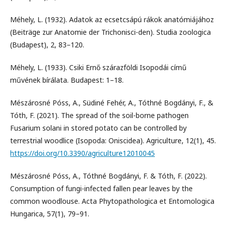
Méhely, L. (1932). Adatok az ecsetcsápú rákok anatómiájához
(Beiträge zur Anatomie der Trichonisci-den). Studia zoologica
(Budapest), 2, 83–120.
Méhely, L. (1933). Csiki Ernő szárazföldi Isopodái című
művének bírálata. Budapest: 1–18.
Mészárosné Póss, A., Südiné Fehér, A., Tóthné Bogdányi, F., &
Tóth, F. (2021). The spread of the soil-borne pathogen
Fusarium solani in stored potato can be controlled by
terrestrial woodlice (Isopoda: Oniscidea). Agriculture, 12(1), 45.
https://doi.org/10.3390/agriculture12010045
Mészárosné Póss, A., Tóthné Bogdányi, F. & Tóth, F. (2022).
Consumption of fungi-infected fallen pear leaves by the
common woodlouse. Acta Phytopathologica et Entomologica
Hungarica, 57(1), 79–91.