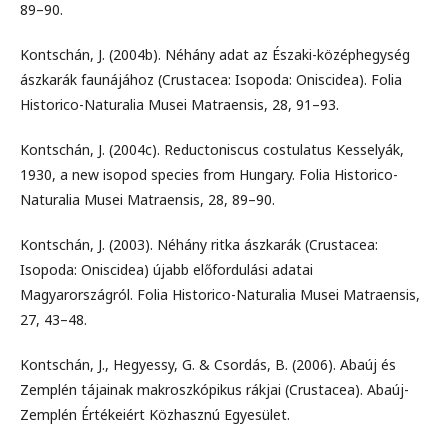
89–90.
Kontschán, J. (2004b). Néhány adat az Északi-középhegység
ászkarák faunájához (Crustacea: Isopoda: Oniscidea). Folia
Historico-Naturalia Musei Matraensis, 28, 91–93.
Kontschán, J. (2004c). Reductoniscus costulatus Kesselyák,
1930, a new isopod species from Hungary. Folia Historico-
Naturalia Musei Matraensis, 28, 89–90.
Kontschán, J. (2003). Néhány ritka ászkarák (Crustacea:
Isopoda: Oniscidea) újabb előfordulási adatai
Magyarországról. Folia Historico-Naturalia Musei Matraensis,
27, 43–48.
Kontschán, J., Hegyessy, G. & Csordás, B. (2006). Abaúj és
Zemplén tájainak makroszkópikus rákjai (Crustacea). Abaúj-
Zemplén Értékeiért Közhasznú Egyesület.