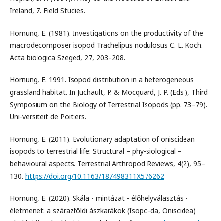
Ireland, 7. Field Studies.
Hornung, E. (1981). Investigations on the productivity of the
macrodecomposer isopod Trachelipus nodulosus C. L. Koch.
Acta biologica Szeged, 27, 203–208.
Hornung, E. 1991. Isopod distribution in a heterogeneous
grassland habitat. In Juchault, P. & Mocquard, J. P. (Eds.), Third
Symposium on the Biology of Terrestrial Isopods (pp. 73–79).
Uni-versiteit de Poitiers.
Hornung, E. (2011). Evolutionary adaptation of oniscidean
isopods to terrestrial life: Structural – phy-siological –
behavioural aspects. Terrestrial Arthropod Reviews, 4(2), 95–
130.
https://doi.org/10.1163/187498311X576262
Hornung, E. (2020). Skála - mintázat - élőhelyválasztás -
életmenet: a szárazföldi ászkarákok (Isopo-da, Oniscidea)