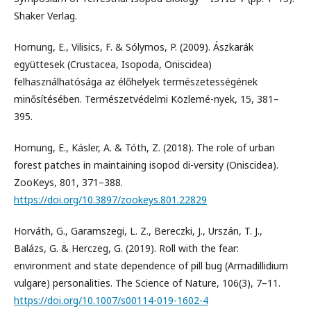
Shaker Verlag.
Hornung, E., Vilisics, F. & Sólymos, P. (2009). Ászkarák
együttesek (Crustacea, Isopoda, Oniscidea)
felhasználhatósága az élőhelyek természetességének
minősítésében. Természetvédelmi Közlemé-nyek, 15, 381–
395.
Hornung, E., Kásler, A. & Tóth, Z. (2018). The role of urban
forest patches in maintaining isopod di-versity (Oniscidea).
ZooKeys, 801, 371–388.
https://doi.org/10.3897/zookeys.801.22829
Horváth, G., Garamszegi, L. Z., Bereczki, J., Urszán, T. J.,
Balázs, G. & Herczeg, G. (2019). Roll with the fear:
environment and state dependence of pill bug (Armadillidium
vulgare) personalities. The Science of Nature, 106(3), 7–11.
https://doi.org/10.1007/s00114-019-1602-4