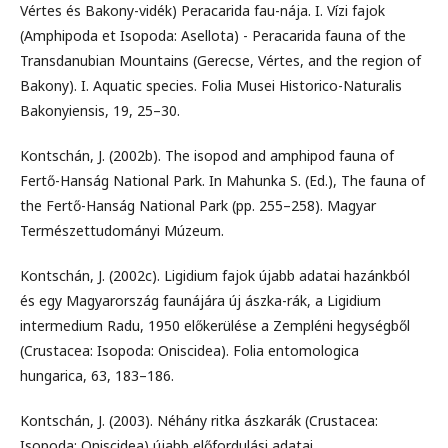
Vértes és Bakony-vidék) Peracarida fau-nája. I. Vízi fajok
(Amphipoda et Isopoda: Asellota) - Peracarida fauna of the
Transdanubian Mountains (Gerecse, Vértes, and the region of
Bakony). I. Aquatic species. Folia Musei Historico-Naturalis
Bakonyiensis, 19, 25–30.
Kontschán, J. (2002b). The isopod and amphipod fauna of
Fertő-Hanság National Park. In Mahunka S. (Ed.), The fauna of
the Fertő-Hanság National Park (pp. 255–258). Magyar
Természettudományi Múzeum.
Kontschán, J. (2002c). Ligidium fajok újabb adatai hazánkból
és egy Magyarország faunájára új ászka-rák, a Ligidium
intermedium Radu, 1950 előkerülése a Zempléni hegységből
(Crustacea: Isopoda: Oniscidea). Folia entomologica
hungarica, 63, 183–186.
Kontschán, J. (2003). Néhány ritka ászkarák (Crustacea:
Isopoda: Oniscidea) újabb előfordulási adatai