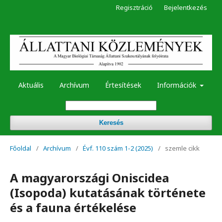
Regisztráció
Bejelentkezés
Aktuális
Archívum
Értesítések
Információk
Keresés
Főoldal
/
Archívum
/
Évf. 110 szám 1-2 (2025)
/
szemle cikk
A magyarországi Oniscidea
(Isopoda) kutatásának története
és a fauna értékelése