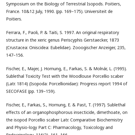
Symposium on the Biology of Terrestrial Isopods. Poitiers,
France. 10&12 July, 1990. (pp. 169–175). Universiteit de
Poitiers.
Ferrara, F., Paoli, P. & Taiti, S. 1997. An original respiratory
structure in the xeric genus Periscyphis Gerstaecker, 1873
(Crustacea: Oniscidea: Eubelidae). Zooogischer Anzeiger, 235,
147–156.
Fischer, E., Majer, J. Hornung, E., Farkas, S. & Molnár, L. (1995).
Sublethal Toxicity Test with the Woodlouse Porcellio scaber
(Latr. 1814) (Isopoda: Porcellionidae): Progress report 1994 of
SECOFASE (pp. 139–159).
Fischer, E., Farkas, S., Hornung, E. & Past, T. (1997). Sublethal
effects of an organophosphorous insecticide, dimethoate, on
the isopod Porcellio scaber Latr. Comparative Biochemistry
and Physio-logy Part C: Pharmacology, Toxicology and
Endocrinology, 116(2), 161–166.