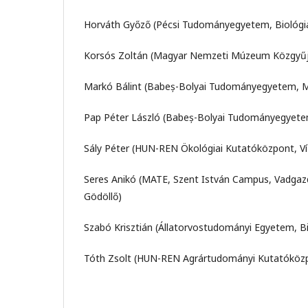
Horváth Győző (Pécsi Tudományegyetem, Biológiai
Korsós Zoltán (Magyar Nemzeti Múzeum Közgyű
Markó Bálint (Babeș-Bolyai Tudományegyetem, Mag
Pap Péter László (Babeș-Bolyai Tudományegyetem,
Sály Péter (HUN-REN Ökológiai Kutatóközpont, Víz
Seres Anikó (MATE, Szent István Campus, Vadgazdá
Gödöllő)
Szabó Krisztián (Állatorvostudományi Egyetem, Bi
Tóth Zsolt (
HUN-REN
Agrártudományi Kutatóközpon