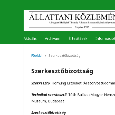
Aktuális
Archívum
Értesítések
Információ
Főoldal
/
Szerkesztőbizottság
Szerkesztőbizottság
Szerkesztő
: Hornung Erzsébet (Állatorvostudomán
Technikai szerkesztő
: Tóth Balázs (Magyar Nem
Múzeum, Budapest)
Szerkesztőbizottság
: