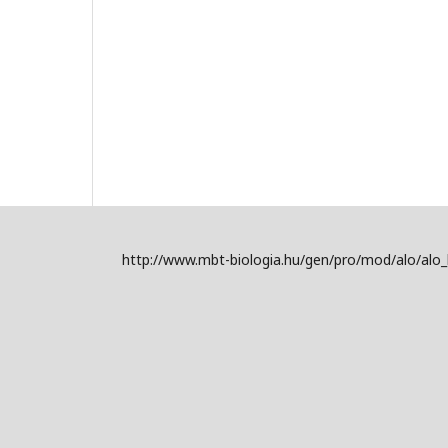
http://www.mbt-biologia.hu/gen/pro/mod/alo/alo_