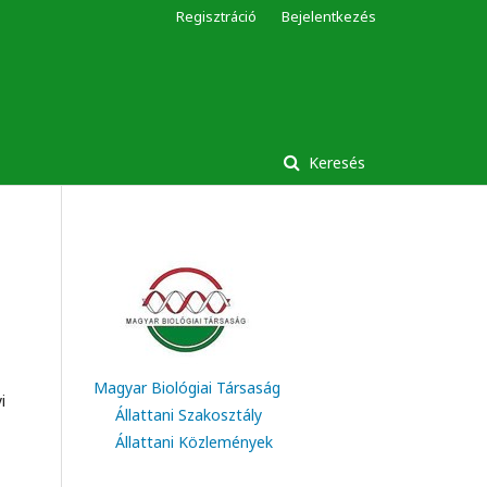
Regisztráció
Bejelentkezés
Keresés
Magyar Biológiai Társaság
i
Állattani Szakosztály
Állattani Közlemények