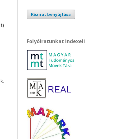
Kézirat benyújtása
t)
Folyóiratunkat indexeli
k,