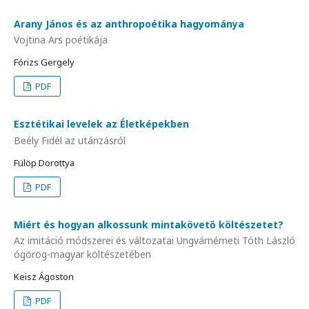
Arany János és az anthropoétika hagyománya
Vojtina Ars poétikája
Fórizs Gergely
PDF
Esztétikai levelek az Életképekben
Beély Fidél az utánzásról
Fülöp Dorottya
PDF
Miért és hogyan alkossunk mintakövető költészetet?
Az imitáció módszerei és változatai Ungvárnémeti Tóth László
ógörög-magyar költészetében
Keisz Ágoston
PDF