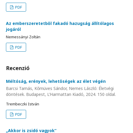
PDF
Az emberszeretetből fakadó hazugság állítólagos
jogáról
Nemessányi Zoltán
PDF
Recenzió
Méltóság, erények, lehetőségek az élet végén
Barcsi Tamás, Kőmüves Sándor, Nemes László: Életvégi
döntések. Budapest, L’Harmattan Kiadó, 2024. 150 oldal.
Trembeczki István
PDF
„Akkor is zsidó vagyok”