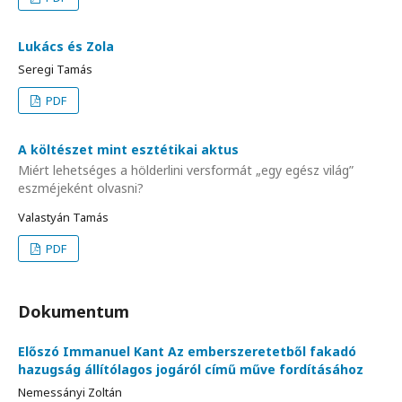
Lukács és Zola
Seregi Tamás
PDF
A költészet mint esztétikai aktus
Miért lehetséges a hölderlini versformát „egy egész világ”
eszméjeként olvasni?
Valastyán Tamás
PDF
Dokumentum
Előszó Immanuel Kant Az emberszeretetből fakadó
hazugság állítólagos jogáról című műve fordításához
Nemessányi Zoltán