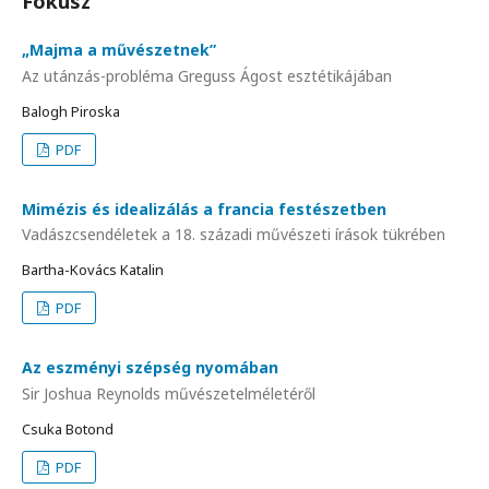
Fókusz
„Majma a művészetnek”
Az utánzás-probléma Greguss Ágost esztétikájában
Balogh Piroska
PDF
Mimézis és idealizálás a francia festészetben
Vadászcsendéletek a 18. századi művészeti írások tükrében
Bartha-Kovács Katalin
PDF
Az eszményi szépség nyomában
Sir Joshua Reynolds művészetelméletéről
Csuka Botond
PDF