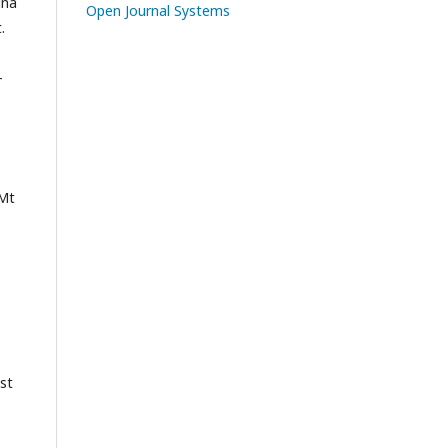
gna
Open Journal Systems
.
–
 Mt
ást