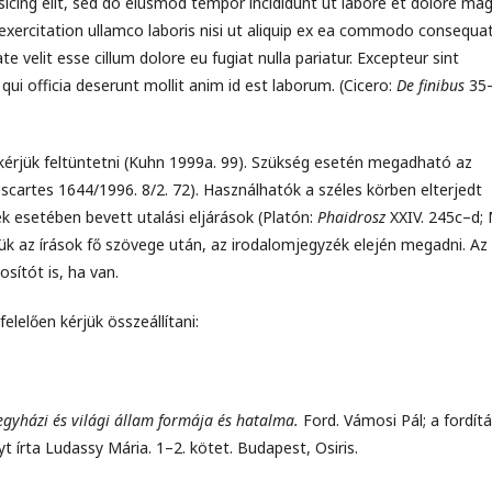
icing elit, sed do eiusmod tempor incididunt ut labore et dolore ma
exercitation ullamco laboris nisi ut aliquip ex ea commodo consequat
te velit esse cillum dolore eu fugiat nulla pariatur. Excepteur sint
qui officia deserunt mollit anim id est laborum. (Cicero:
De finibus
35
 kérjük feltüntetni (Kuhn 1999a. 99). Szükség esetén megadható az
cartes 1644/1996. 8/2. 72). Használhatók a széles körben elterjedt
gek esetében bevett utalási eljárások (Platón:
Phaidrosz
XXIV. 245c–d;
rjük az írások fő szövege után, az irodalomjegyzék elején megadni. Az
sítót is, ha van.
lelően kérjük összeállítani:
egyházi és világi állam formája és hatalma.
Ford. Vámosi Pál; a fordít
t írta Ludassy Mária. 1–2. kötet. Budapest, Osiris.