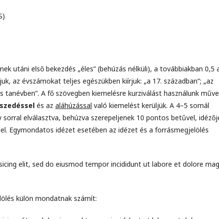
S)
mek utáni első bekezdés „éles” (behúzás nélküli), a továbbiakban 0,5 
k, az évszámokat teljes egészükben kiírjuk: „a 17. században”; „az
s tanévben”. A fő szövegben kiemelésre kurziválást használunk műv
 szedéssel
és az
aláhúzással
való kiemelést kerüljük. A 4–5 sornál
sorral elválasztva, behúzva szerepeljenek 10 pontos betűvel, idézőj
sel. Egymondatos idézet esetében az idézet és a forrásmegjelölés
icing elit, sed do eiusmod tempor incididunt ut labore et dolore ma
lölés külön mondatnak számít: