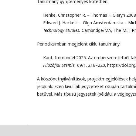
Tanulmány gyűjteményes kötetben:
Henke, Christopher R. – Thomas F. Gieryn 2008. 
Edward J. Hackett – Olga Amsterdamska – Mich
Technology Studies.
Cambridge/MA, The MIT Pr
Periodikumban megjelent cikk, tanulmány:
Kant, Immanuel 2025. Az emberszeretetből fak
Filozófiai Szemle.
69/1. 216–220. https://doi.o
A köszönetnyilvánítások, projektmegjelölések hely
jelölünk. Ezen kívül lábjegyzeteket csupán tarta
betűvel. Más típusú jegyzetek (például a végjegyz