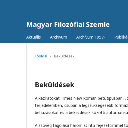
Magyar Filozófiai Szemle
Aktuális
Archívum
Archívum 1957-
Publiká
Főoldal
/
Beküldések
Beküldések
A kéziratokat Times New Roman betűtípusban, „do
terjedelemben, csupán a legszükségesebb formázás
behúzásokat és a bekezdések közötti automatiku
A szöveg tagolása három szintű fejezetcímmel tör