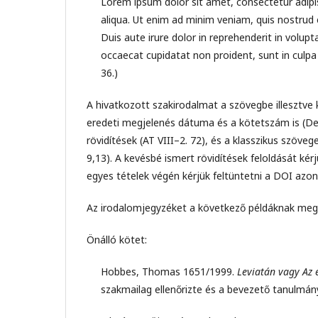
Lorem ipsum dolor sit amet, consectetur adipis
aliqua. Ut enim ad minim veniam, quis nostrud 
Duis aute irure dolor in reprehenderit in volupta
occaecat cupidatat non proident, sunt in culpa 
36.)
A hivatkozott szakirodalmat a szövegbe illesztve
eredeti megjelenés dátuma és a kötetszám is (Des
rövidítések (AT VIII–2. 72), és a klasszikus szöve
9,13). A kevésbé ismert rövidítések feloldását ké
egyes tételek végén kérjük feltüntetni a DOI azono
Az irodalomjegyzéket a következő példáknak megfe
Önálló kötet:
Hobbes, Thomas 1651/1999.
Leviatán vagy Az 
szakmailag ellenőrizte és a bevezető tanulmány