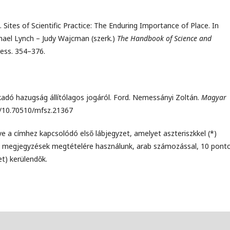
Sites of Scientific Practice: The Enduring Importance of Place. In
ael Lynch – Judy Wajcman (szerk.)
The Handbook of Science and
ess. 354–376.
adó hazugság állítólagos jogáról. Ford. Nemessányi Zoltán.
Magyar
rg/10.70510/mfsz.21367
e a címhez kapcsolódó első lábjegyzet, amelyet aszteriszkkel (*)
lmi megjegyzések megtételére használunk, arab számozással, 10 pont
et) kerülendők.