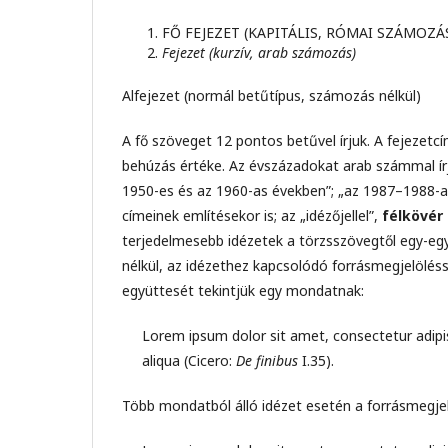
FŐ FEJEZET (KAPITÁLIS, RÓMAI SZÁMOZÁ
Fejezet (kurzív, arab számozás)
Alfejezet (normál betűtípus, számozás nélkül)
A fő szöveget 12 pontos betűvel írjuk. A fejezetcí
behúzás értéke. Az évszázadokat arab számmal írju
1950-es és az 1960-as években”; „az 1987–1988-a
címeinek említésekor is; az „idézőjellel”,
félkövér
terjedelmesebb idézetek a törzsszövegtől egy-egy 
nélkül, az idézethez kapcsolódó forrásmegjelölés
együttesét tekintjük egy mondatnak:
Lorem ipsum dolor sit amet, consectetur adipis
aliqua (Cicero:
De finibus
I.35).
Több mondatból álló idézet esetén a forrásmegje