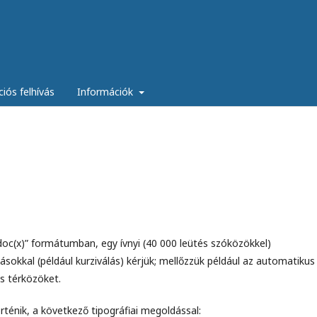
ciós felhívás
Információk
c(x)” formátumban, egy ívnyi (40 000 leütés szóközökkel)
okkal (például kurziválás) kérjük; mellőzzük például az automatikus
s térközöket.
ténik, a következő tipográfiai megoldással: