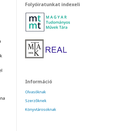
Folyóiratunkat indexeli
a
ek
el
Információ
Olvasóknak
gna
Szerzőknek
Könyvtárosoknak