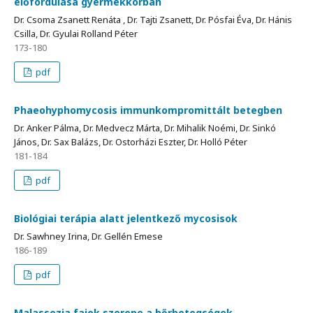
előfordulása gyermekkorban
Dr. Csoma Zsanett Renáta , Dr. Tajti Zsanett, Dr. Pósfai Éva, Dr. Hánis
Csilla, Dr. Gyulai Rolland Péter
173-180
pdf
Phaeohyphomycosis immunkompromittált betegben
Dr. Anker Pálma, Dr. Medvecz Márta, Dr. Mihalik Noémi, Dr. Sinkó
János, Dr. Sax Balázs, Dr. Ostorházi Eszter, Dr. Holló Péter
181-184
pdf
Biológiai terápia alatt jelentkező mycosisok
Dr. Sawhney Irina, Dr. Gellén Emese
186-189
pdf
Malassezia fajok szerepe a bőrbetegségek