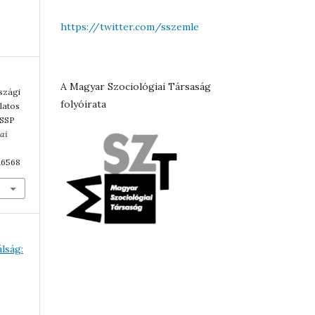
https://twitter.com/sszemle
A Magyar Szociológiai Társaság
rszági
folyóirata
latos
ISSP
iai
16568
álság: