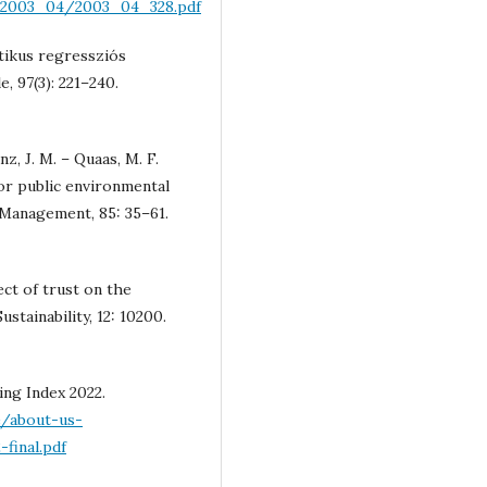
/2003_04/2003_04_328.pdf
sztikus regressziós
, 97(3): 221–240.
z, J. M. – Quaas, M. F.
for public environmental
Management, 85: 35–61.
ect of trust on the
stainability, 12: 10200.
ing Index 2022.
e/about-us-
final.pdf