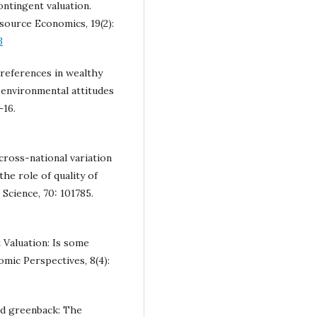
Contingent valuation.
source Economics, 19(2):
3
preferences in wealthy
 environmental attitudes
–16.
 cross-national variation
the role of quality of
Science, 70: 101785.
t Valuation: Is some
mic Perspectives, 8(4):
and greenback: The