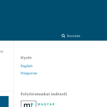
Keresés
ok
Nyelv
English
Hungarian
Folyóiratunkat indexeli