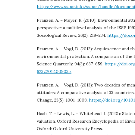
https://www.ssoar.info/ssoar/handle/documen
Franzen, A. – Meyer, R. (2010): Environmental att
perspective: a multilevel analysis of the ISSP 1
Sociological Review, 26(2): 219–234.
https://doi.
Franzen, A. – Vogl, D. (2012): Acquiescence and th
environmental protection. A comparison of the I
Science Quarterly, 94(3): 637–659.
https://doi.or
6237.2012.00903.x
Franzen, A. – Vogl, D. (2013): Two decades of m
attitudes: A comparative analysis of 33 countrie
Change, 23(5): 1001–1008.
https://doi.org/10.101
Haab, T. – Lewis, L. – Whitehead, J. (2020): State
valuation. Oxford Research Encyclopedia of Envi
Oxford: Oxford University Press.