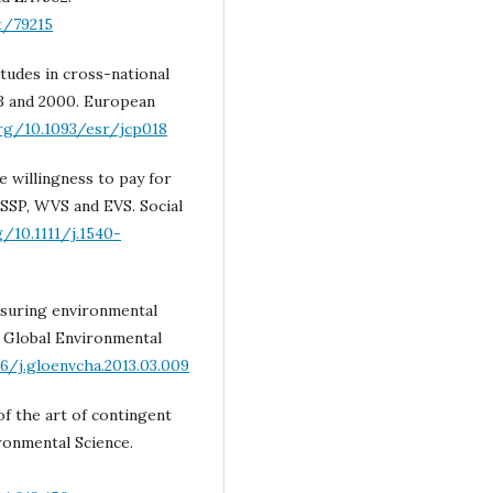
t/79215
itudes in cross-national
993 and 2000. European
org/10.1093/esr/jcp018
e willingness to pay for
SSP, WVS and EVS. Social
g/10.1111/j.1540-
easuring environmental
s. Global Environmental
6/j.gloenvcha.2013.03.009
 of the art of contingent
ronmental Science.