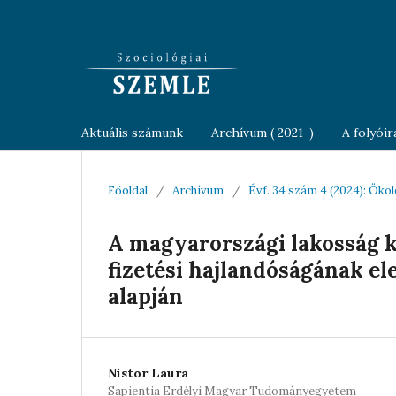
Aktuális számunk
Archívum ( 2021-)
A folyói
Főoldal
/
Archívum
/
Évf. 34 szám 4 (2024): Ökol
A magyarországi lakosság 
fizetési hajlandóságának el
alapján
Nistor Laura
Sapientia Erdélyi Magyar Tudományegyetem