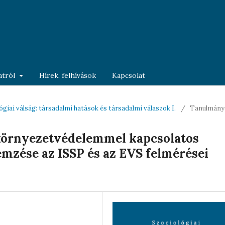
ratról
Hírek, felhívások
Kapcsolat
ógiai válság: társadalmi hatások és társadalmi válaszok I.
/
Tanulmány
környezetvédelemmel kapcsolatos
emzése az ISSP és az EVS felmérései