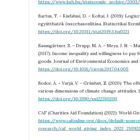
https://www.ksh.hu/statszemle_archive/2003
Bartus, T. – Kisfalusi, D. – Koltai, J. (2019): Logi
együtthatók összehasonlítása. Statisztikai Szemle
https://doi.org/10.20311/stat2019.3.hu0221
Baumgärtner, S. – Drupp, M. A. – Meya, J. N. – Mun
(2017): Income inequality and willingness to pay 
goods. Journal of Environmental Economics and 
https://doi.org/10.1016/j.jeem.2017.04.005
Bodor, Á. – Varjú, V. – Grünhut, Z. (2020): The eff
various dimensions of climate change attitudes. Su
https://doi.org/10.3390/su122310200
CAF (Charities Aid Foundation) (2022): World Giv
https://www.cafonline.org/docs/default-sourc
research/caf_world_giving_index_2022_210922-