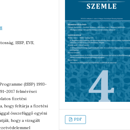
68
tosság, ISSP, EVS,
 Programme (ISSP) 1993-
991–2017 felmérései
latos fizetési
 hogy feltárja a fizetési
sággal összefüggő egyéni
PDF
tják, hogy a vizsgált
yezetvédelemmel