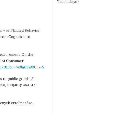
Tanulmányok
eory of Planned Behavior.
: From Cognition to
e measurement: On the
al of Consumer
16/S1057-7408(08)80057-5
s to public goods: A
al, 100(401): 464–477.
mények értelmezése.