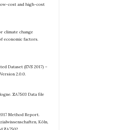
 low-cost and high-cost
for climate change
of economic factors.
ted Dataset (EVS 2017) –
Version 2.0.0.
logne. ZA7503 Data file
 2017 Method Report.
zialwissenschaften, Köln,
nd ZA7502.