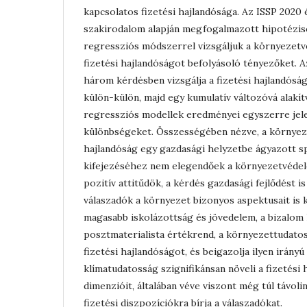
kapcsolatos fizetési hajlandósága. Az ISSP 2020 
szakirodalom alapján megfogalmazott hipotézis
regressziós módszerrel vizsgáljuk a környezet
fizetési hajlandóságot befolyásoló tényezőket. A
három kérdésben vizsgálja a fizetési hajlandósá
külön-külön, majd egy kumulatív változóvá alakít
regressziós modellek eredményei egyszerre jel
különbségeket. Összességében nézve, a környeze
hajlandóság egy gazdasági helyzetbe ágyazott sp
kifejezéséhez nem elegendőek a környezetvéde
pozitív attitűdök, a kérdés gazdasági fejlődést is
válaszadók a környezet bizonyos aspektusait is k
magasabb iskolázottság és jövedelem, a bizalom 
posztmaterialista értékrend, a környezettudatos
fizetési hajlandóságot, és beigazolja ilyen irány
klímatudatosság szignifikánsan növeli a fizetési
dimenzióit, általában véve viszont még túl távol
fizetési diszpozíciókra bírja a válaszadókat.