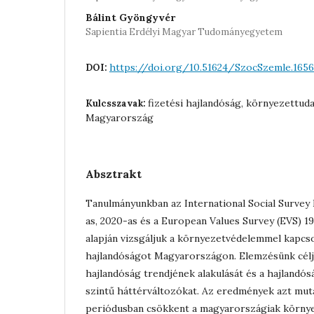
Bálint Gyöngyvér
Sapientia Erdélyi Magyar Tudományegyetem
https://doi.org/10.51624/SzocSzemle.165
DOI:
fizetési hajlandóság, környezettuda
Kulcsszavak:
Magyarország
Absztrakt
Tanulmányunkban az International Social Survey
as, 2020-as és a European Values Survey (EVS) 1
alapján vizsgáljuk a környezetvédelemmel kapcso
hajlandóságot Magyarországon. Elemzésünk célja,
hajlandóság trendjének alakulását és a hajlandó
szintű háttérváltozókat. Az eredmények azt muta
periódusban csökkent a magyarországiak körn