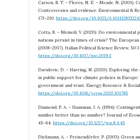
Carson, R. T. – Flores, N. E. – Meade, N. (2001): 
Controversies and evidence. Environmental & Re
173–210.
https://doi.org/10.1023/A:101112833224
Cotta, B. – Memoli, V. (2020): Do environmental 
nations persist in times of crisis? The European
(2008–2017). Italian Political Science Review, 50:1
https://doi.org/10.1017/ipo.2019.3
Davidovic, D. – Harring, N. (2020): Exploring the
in public support for climate policies in Europe: 
government and trust. Energy Resource & Social 
https://doi.org/10.1016/j.erss.2020.101785
Diamond, P. A. – Hausman, J. A. (1994): Contingen
number better than no number? Journal of Econo
45–64.
https://doi.org/10.1257/jep.8.4.45
Diekmann, A. – Preisendörfer, P. (2003): Green 