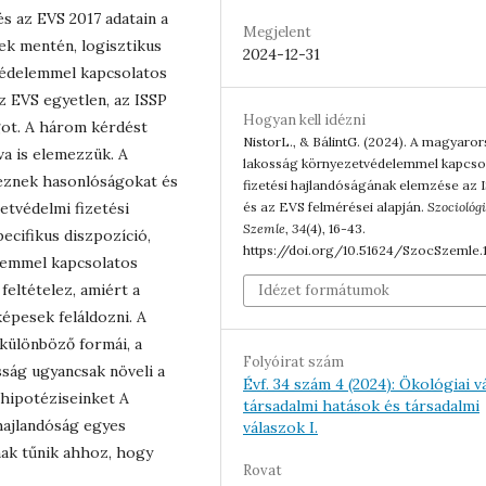
és az EVS 2017 adatain a
Megjelent
ek mentén, logisztikus
2024-12-31
védelemmel kapcsolatos
z EVS egyetlen, az ISSP
Hogyan kell idézni
got. A három kérdést
NistorL., & BálintG. (2024). A magyaro
va is elemezzük. A
lakosság környezetvédelemmel kapcso
eznek hasonlóságokat és
fizetési hajlandóságának elemzése az 
tvédelmi fizetési
és az EVS felmérései alapján.
Szociológ
Szemle
,
34
(4), 16-43.
ecifikus diszpozíció,
https://doi.org/10.51624/SzocSzemle.
lemmel kapcsolatos
 feltételez, amiért a
Idézet formátumok
épesek feláldozni. A
különböző formái, a
Folyóirat szám
ság ugyancsak növeli a
Évf. 34 szám 4 (2024): Ökológiai v
ú hipotéziseinket A
társadalmi hatások és társadalmi
 hajlandóság egyes
válaszok I.
inak tűnik ahhoz, hogy
Rovat