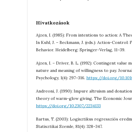
Hivatkozások
Ajzen, I. (1985): From intentions to action: A Th
In Kuhl, J. – Beckmann, J. (eds.): Action-Control
Behavior. Heidelberg: Springer-Verlag, 11–39.
Ajzen, I. – Driver, B. L. (1992): Contingent valu
nature and meaning of willingness to pay. Journ
Psychology, 1(4): 297–316.
https://doi.org/10.10
Andreoni, J. (1990): Impure altruism and donation
theory of warm-glow giving. The Economic Journ
https://doi.org/10.2307/2234133
Bartus, T. (2003): Logisztikus regressziós ered
Statisztikai Szemle, 81(4): 328–347.