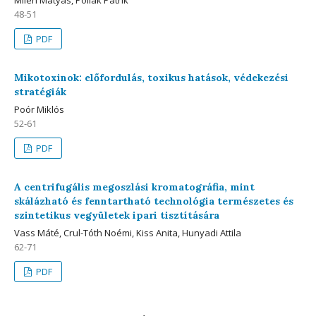
48-51
PDF
Mikotoxinok: előfordulás, toxikus hatások, védekezési
stratégiák
Poór Miklós
52-61
PDF
A centrifugális megoszlási kromatográfia, mint
skálázható és fenntartható technológia természetes és
szintetikus vegyületek ipari tisztítására
Vass Máté, Crul-Tóth Noémi, Kiss Anita, Hunyadi Attila
62-71
PDF