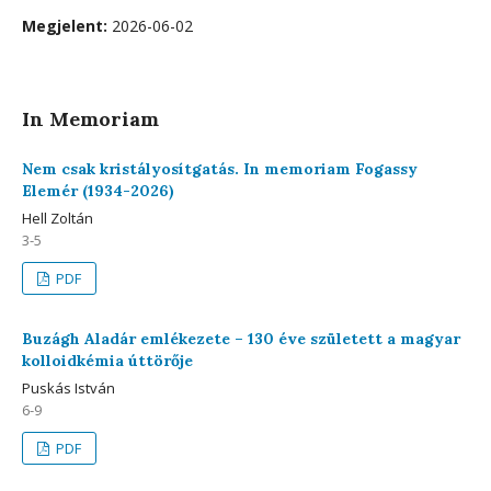
Megjelent:
2026-06-02
In Memoriam
Nem csak kristályosítgatás. In memoriam Fogassy
Elemér (1934-2026)
Hell Zoltán
3-5
PDF
Buzágh Aladár emlékezete – 130 éve született a magyar
kolloidkémia úttörője
Puskás István
6-9
PDF