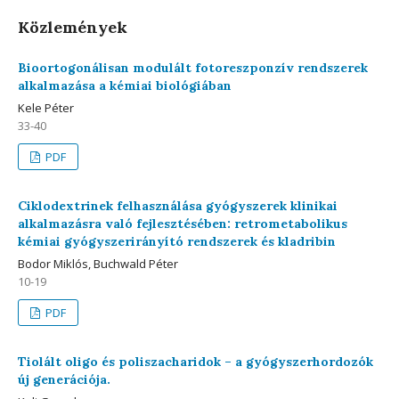
Közlemények
Bioortogonálisan modulált fotoreszponzív rendszerek
alkalmazása a kémiai biológiában
Kele Péter
33-40
PDF
Ciklodextrinek felhasználása gyógyszerek klinikai
alkalmazásra való fejlesztésében: retrometabolikus
kémiai gyógyszerirányító rendszerek és kladribin
Bodor Miklós, Buchwald Péter
10-19
PDF
Tiolált oligo és poliszacharidok – a gyógyszerhordozók
új generációja.