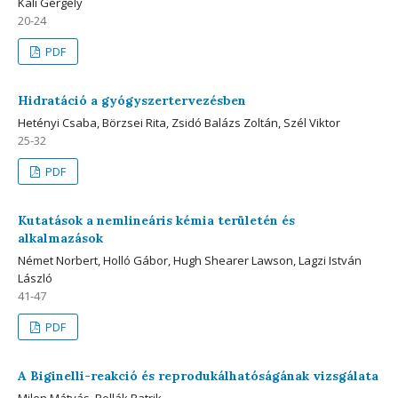
Kali Gergely
20-24
PDF
Hidratáció a gyógyszertervezésben
Hetényi Csaba, Börzsei Rita, Zsidó Balázs Zoltán, Szél Viktor
25-32
PDF
Kutatások a nemlineáris kémia területén és
alkalmazások
Német Norbert, Holló Gábor, Hugh Shearer Lawson, Lagzi István
László
41-47
PDF
A Biginelli-reakció és reprodukálhatóságának vizsgálata
Milen Mátyás, Pollák Patrik