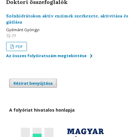
Doktori összefoglalók
Szénhidrátokon aktív enzimek szerkezete, aktivitása és
gátlása
Gyémánt Gyöngyi
72-77
PDF
Az összes folyóiratszám megtekintése
Kézirat benyújtása
A folyóriat hivatalos honlapja