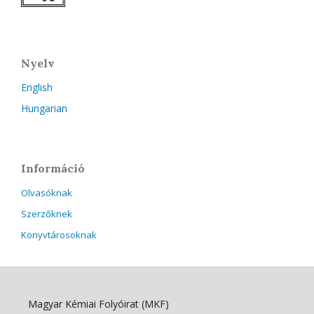
Nyelv
English
Hungarian
Információ
Olvasóknak
Szerzőknek
Könyvtárosoknak
Magyar Kémiai Folyóirat (MKF)