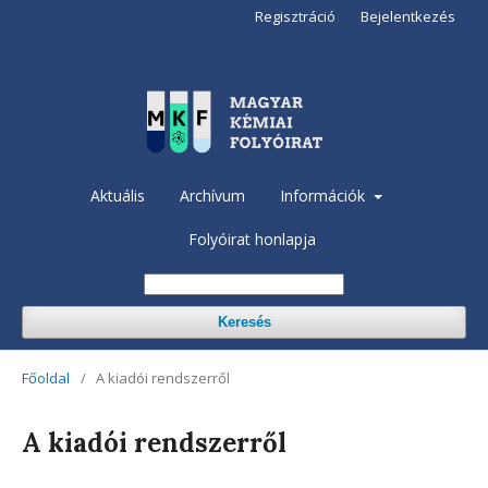
Regisztráció
Bejelentkezés
Aktuális
Archívum
Információk
Folyóirat honlapja
Keresés
Főoldal
/
A kiadói rendszerről
A kiadói rendszerről