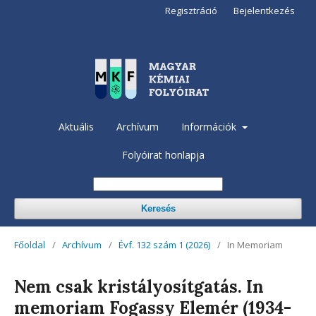
Regisztráció
Bejelentkezés
Aktuális
Archívum
Információk
Folyóirat honlapja
Keresés
Főoldal
/
Archívum
/
Évf. 132 szám 1 (2026)
/
In Memoriam
Nem csak kristályosítgatás. In
memoriam Fogassy Elemér (1934-