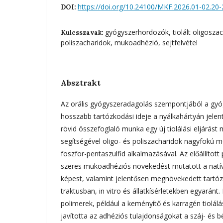
https://doi.org/10.24100/MKF.2026.01-02.20-
DOI:
gyógyszerhordozók, tiolált oligoszach
Kulcsszavak:
poliszacharidok, mukoadhézió, sejtfelvétel
Absztrakt
Az orális gyógyszeradagolás szempontjából a gy
hosszabb tartózkodási ideje a nyálkahártyán jelent
rövid összefoglaló munka egy új tiolálási eljárást
segítségével oligo- és poliszacharidok nagyfokú m
foszfor-pentaszulfid alkalmazásával. Az előállított p
szeres mukoadhéziós növekedést mutatott a natív
képest, valamint jelentősen megnövekedett tartóz
traktusban, in vitro és állatkísérletekben egyarán
polimerek, például a keményítő és karragén tiolálá
javította az adhéziós tulajdonságokat a száj- és bé