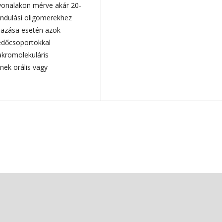
tvonalakon mérve akár 20-
iindulási oligomerekhez
lmazása esetén azok
védőcsoportokkal
akromolekuláris
nek orális vagy