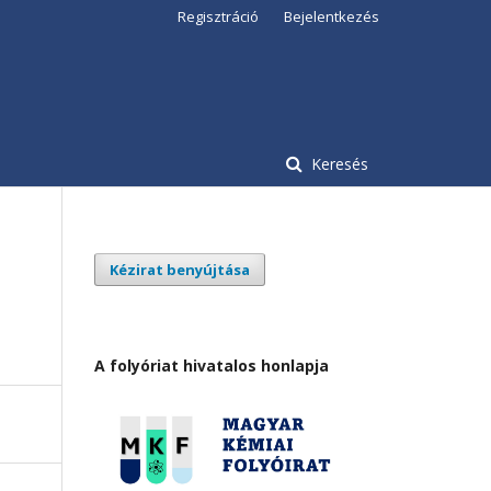
Regisztráció
Bejelentkezés
Keresés
Kézirat benyújtása
A folyóriat hivatalos honlapja