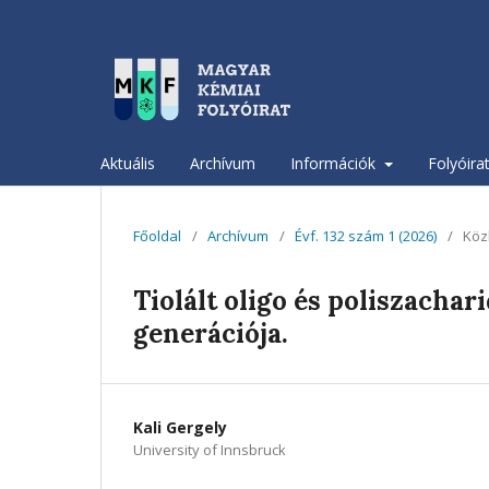
Aktuális
Archívum
Információk
Folyóira
Főoldal
/
Archívum
/
Évf. 132 szám 1 (2026)
/
Köz
Tiolált oligo és poliszacha
generációja.
Kali Gergely
University of Innsbruck