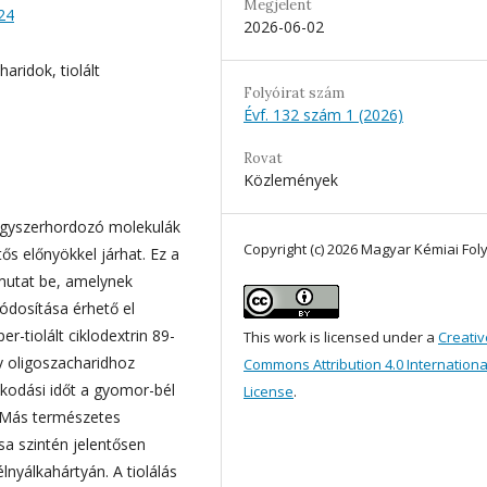
Megjelent
24
2026-06-02
aridok, tiolált
Folyóirat szám
Évf. 132 szám 1 (2026)
Rovat
Közlemények
ógyszerhordozó molekulák
Copyright (c) 2026 Magyar Kémiai Foly
ős előnyökkel járhat. Ez a
 mutat be, amelynek
ódosítása érhető el
er-tiolált ciklodextrin 89-
This work is licensed under a
Creativ
 oligoszacharidhoz
Commons Attribution 4.0 Internationa
kodási időt a gyomor-bél
License
.
t. Más természetes
sa szintén jelentősen
lnyálkahártyán. A tiolálás