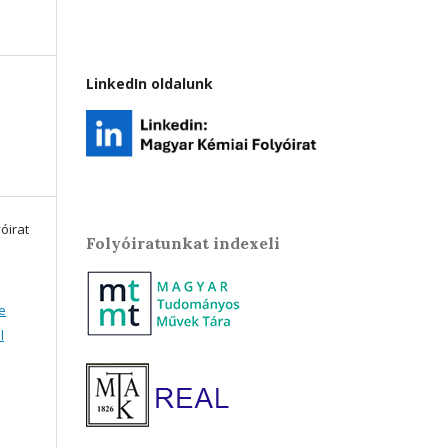
LinkedIn oldalunk
óirat
Folyóiratunkat indexeli
e
l