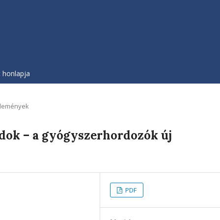
t honlapja
lemények
ridok – a gyógyszerhordozók új
PDF