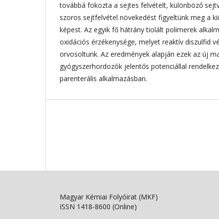
továbbá fokozta a sejtes felvételt, különböző sej
szoros sejtfelvétel növekedést figyeltünk meg a k
képest. Az egyik fő hátrány tiolált polimerek alka
oxidációs érzékenysége, melyet reaktív diszulfid 
orvosoltunk. Az eredmények alapján ezek az új m
gyógyszerhordozók jelentős potenciállal rendelkez
parenterális alkalmazásban.
Magyar Kémiai Folyóirat (MKF)
ISSN 1418-8600 (Online)