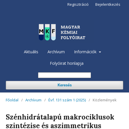
Regisztráció
Bejelentkezés
Aktuális
Archívum
Információk
Folyóirat honlapja
Keresés
Főoldal
/
Archívum
/
Évf. 131 szám 1 (2025)
/
Közlemények
Szénhidrátalapú makrociklusok
szintézise és aszimmetrikus