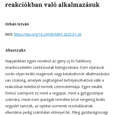
reakciókban való alkalmazásuk
Orbán István
https://doi.org/10.24100/MKF.2025.01.20
DOI:
Absztrakt
Napjainkban egyre növekvő az igény új és hatékony
enantioszelektív szintézisutak kidolgozására. Ezen eljárások
során olyan királis reagensek vagy katalizátorok alkalmazására
van szükség, amelyek segítségével befolyásolhatóvá válik a
reakcióban keletkező termék sztereokémiája. Egyre inkább
fontos szempont ez mind a vegyipar, mind a gyógyszeripar
számára, mivel ezen iparágak termékei közé rengeteg királis
vegyület tartozik, az optikai izomerek rezolválásának
elkerülése pedig számtalan előnnyel bír, főleg gazdaságossági