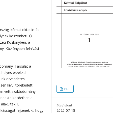
rszági kémiai oktatás és
ynak köszönheti. Ő
eti Közlönyben, a
yi Közlönyben felhívást
udományi Társulat a
helyes érzékkel
munk örvendetes
sén kívül törekedett
PDF
ben vett szaktudomány
rendezte kezdetben a
alakultak. E
Megjelent
kásságot fejtenek ki, hogy
2025-07-18