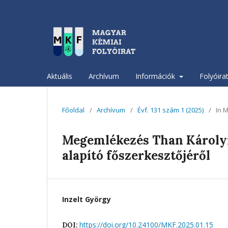
Aktuális
Archívum
Információk
Folyóira
Főoldal
/
Archívum
/
Évf. 131 szám 1 (2025)
/
In 
Megemlékezés Than Károlyró
alapító főszerkesztőjéről
Inzelt György
https://doi.org/10.24100/MKF.2025.01.15
DOI: