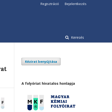
Regisztráció
Bejelentkezés
Keresés
Kézirat benyújtása
rat
A folyóriat hivatalos honlapja