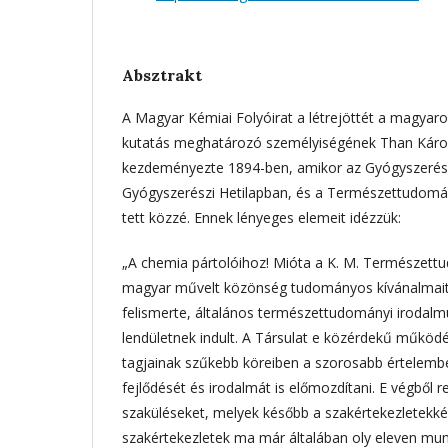
Absztrakt
A Magyar Kémiai Folyóirat a létrejöttét a magyaro
kutatás meghatározó személyiségének Than Károl
kezdeményezte 1894-ben, amikor az Gyógyszerész
Gyógyszerészi Hetilapban, és a Természettudomán
tett közzé. Ennek lényeges elemeit idézzük:
„A chemia pártolóihoz! Mióta a K. M. Természett
magyar művelt közönség tudományos kívánalmait 
felismerte, általános természettudományi irodal
lendületnek indult. A Társulat e közérdekű működé
tagjainak szűkebb köreiben a szorosabb értelem
fejlődését és irodalmát is előmozdítani. E végből 
szaküléseket, melyek később a szakértekezletekké 
szakértekezletek ma már általában oly eleven mun