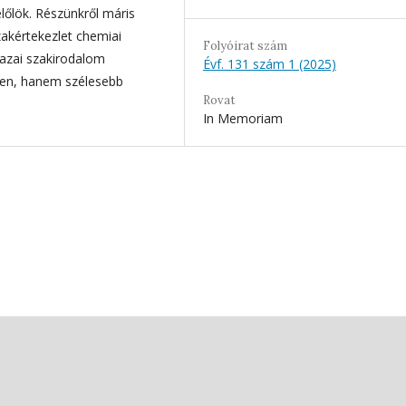
lőlök. Részünkről máris
zakértekezlet chemiai
Folyóirat szám
hazai szakirodalom
Évf. 131 szám 1 (2025)
ken, hanem szélesebb
Rovat
In Memoriam