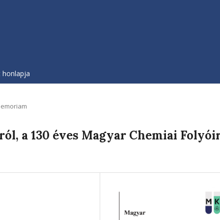
t honlapja
Memoriam
l, a 130 éves Magyar Chemiai Folyói