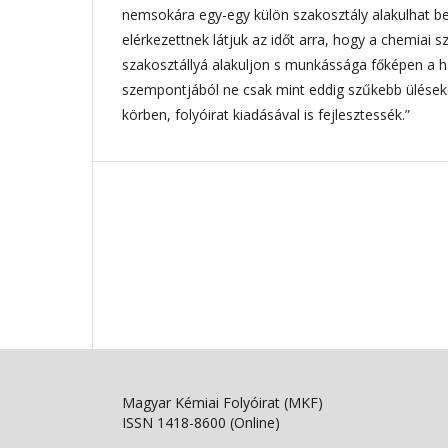
nemsokára egy-egy külön szakosztály alakulhat be
elérkezettnek látjuk az időt arra, hogy a chemiai s
szakosztállyá alakuljon s munkássága főképen a 
szempontjából ne csak mint eddig szűkebb ülése
körben, folyóirat kiadásával is fejlesztessék.”
Magyar Kémiai Folyóirat (MKF)
ISSN 1418-8600 (Online)