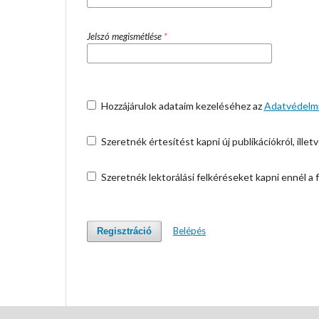
Jelszó megismétlése
*
Hozzájárulok adataim kezeléséhez az
Adatvédelmi
Szeretnék értesítést kapni új publikációkról, illetv
Szeretnék lektorálási felkéréseket kapni ennél a f
Belépés
Regisztráció