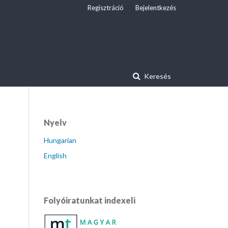
Regisztráció
Bejelentkezés
Keresés
Nyelv
Hungarian
English
Folyóiratunkat indexeli