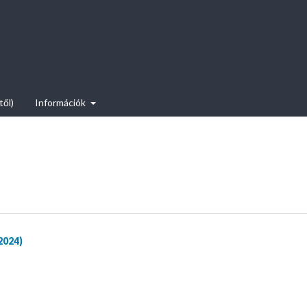
től)
Információk
2024)