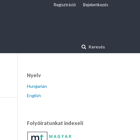
Regisztráció
Bejelentkezés
Keresés
Nyelv
Hungarian
English
Folyóiratunkat indexeli