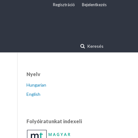
Regisztráció
Bejelentkezés
Keresés
Nyelv
Hungarian
English
Folyóiratunkat indexeli