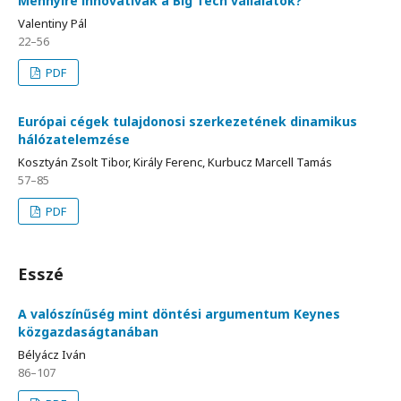
Mennyire innovatívak a Big Tech vállalatok?
Valentiny Pál
22–56
PDF
Európai cégek tulajdonosi szerkezetének dinamikus
hálózatelemzése
Kosztyán Zsolt Tibor, Király Ferenc, Kurbucz Marcell Tamás
57–85
PDF
Esszé
A valószínűség mint döntési argumentum Keynes
közgazdaságtanában
Bélyácz Iván
86–107