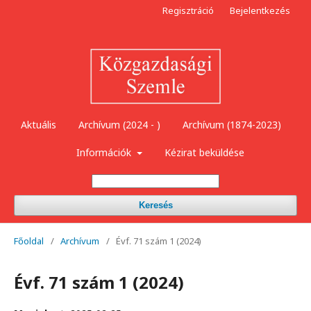
Regisztráció
Bejelentkezés
Aktuális
Archívum (2024 - )
Archívum (1874-2023)
Információk
Kézirat beküldése
Keresés
Főoldal
/
Archívum
/
Évf. 71 szám 1 (2024)
Évf. 71 szám 1 (2024)