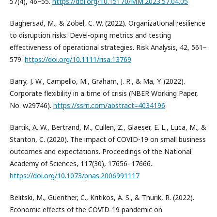
57(4), 46–55.
https://doi.org/10.15170/MM.2023.57.04.05
Baghersad, M., & Zobel, C. W. (2022). Organizational resilience
to disruption risks: Devel-oping metrics and testing
effectiveness of operational strategies. Risk Analysis, 42, 561–
579.
https://doi.org/10.1111/risa.13769
Barry, J. W., Campello, M., Graham, J. R., & Ma, Y. (2022).
Corporate flexibility in a time of crisis (NBER Working Paper,
No. w29746).
https://ssrn.com/abstract=4034196
Bartik, A. W., Bertrand, M., Cullen, Z., Glaeser, E. L., Luca, M., &
Stanton, C. (2020). The impact of COVID-19 on small business
outcomes and expectations. Proceedings of the National
Academy of Sciences, 117(30), 17656–17666.
https://doi.org/10.1073/pnas.2006991117
Belitski, M., Guenther, C., Kritikos, A. S., & Thurik, R. (2022).
Economic effects of the COVID-19 pandemic on