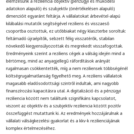
elemzésünk a reziliencia objektív (pénzügyi és működési
adatokon alapuló) és szubjektív (önértékelésen alapuló)
dimenzióit egyaránt feltárja. A vállalatokat árbevétel-alapú
kilábalási mutatók segítségével reziliens és visszaeső
csoportba osztottuk, ez utóbbiakat négy klaszterbe soroltuk:
feltámadó újraépítők, sebzett félig visszatérők, stabilan
növekedő kiegyensúlyozottak és megrekedt visszafogottak.
Eredményeink szerint a reziliens cégek a válság idején mind a
bértömeg, mind az anyagjellegű ráfordítások arányát
rugalmasan csökkentették, míg a nem reziliensek többségénél
költségrugalmatlanság figyelhető meg. A reziliens vállalatok
magasabb eladósodottsági szintről indultak, ami nagyobb
finanszírozási kapacitásra utal. A digitalizáció és a pénzügyi
reziliencia között nem találtunk szignifikáns kapcsolatot,
viszont az objektív és a szubjektív reziliencia között pozitív
összefüggést mutattunk ki. Az eredmények hozzájárulnak a
vállalati válságkezelési gyakorlat és a kkv-k rezilienciájának
komplex értelmezéséhez.