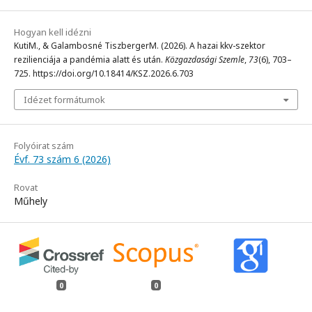
Hogyan kell idézni
KutiM., & Galambosné TiszbergerM. (2026). A hazai kkv-szektor
rezilienciája a pandémia alatt és után.
Közgazdasági Szemle
,
73
(6), 703–
725. https://doi.org/10.18414/KSZ.2026.6.703
Idézet formátumok
Folyóirat szám
Évf. 73 szám 6 (2026)
Rovat
Műhely
0
0