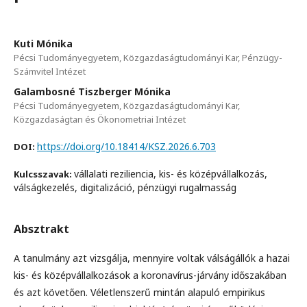
Kuti Mónika
Pécsi Tudományegyetem, Közgazdaságtudományi Kar, Pénzügy-
Számvitel Intézet
Galambosné Tiszberger Mónika
Pécsi Tudományegyetem, Közgazdaságtudományi Kar,
Közgazdaságtan és Ökonometriai Intézet
https://doi.org/10.18414/KSZ.2026.6.703
DOI:
vállalati reziliencia, kis- és középvállalkozás,
Kulcsszavak:
válságkezelés, digita­li­zá­ció, pénzügyi rugalmasság
Absztrakt
A tanulmány azt vizsgálja, mennyire voltak válságállók a hazai
kis- és középvállalkozások a koronavírus-járvány időszakában
és azt követően. Véletlenszerű mintán alapuló empirikus