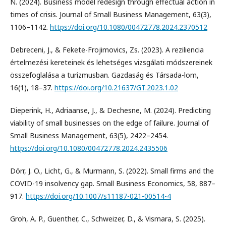
N. (2024). Business model redesign through effectual action in
times of crisis. Journal of Small Business Management, 63(3),
1106–1142.
https://doi.org/10.1080/00472778.2024.2370512
Debreceni, J., & Fekete-Frojimovics, Zs. (2023). A reziliencia
értelmezési kereteinek és lehetséges vizsgálati módszereinek
összefoglalása a turizmusban. Gazdaság és Társada-lom,
16(1), 18–37.
https://doi.org/10.21637/GT.2023.1.02
Dieperink, H., Adriaanse, J., & Dechesne, M. (2024). Predicting
viability of small businesses on the edge of failure. Journal of
Small Business Management, 63(5), 2422–2454.
https://doi.org/10.1080/00472778.2024.2435506
Dörr, J. O., Licht, G., & Murmann, S. (2022). Small firms and the
COVID-19 insolvency gap. Small Business Economics, 58, 887–
917.
https://doi.org/10.1007/s11187-021-00514-4
Groh, A. P., Guenther, C., Schweizer, D., & Vismara, S. (2025).