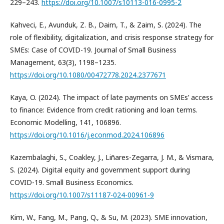
229–243.
https://doi.org/10.1007/s10113-016-0995-2
Kahveci, E., Avunduk, Z. B., Daim, T., & Zaim, S. (2024). The
role of flexibility, digitalization, and crisis response strategy for
SMEs: Case of COVID-19. Journal of Small Business
Management, 63(3), 1198–1235.
https://doi.org/10.1080/00472778.2024.2377671
Kaya, O. (2024). The impact of late payments on SMEs’ access
to finance: Evidence from credit rationing and loan terms.
Economic Modelling, 141, 106896.
https://doi.org/10.1016/j.econmod.2024.106896
Kazembalaghi, S., Coakley, J., Liñares-Zegarra, J. M., & Vismara,
S. (2024). Digital equity and government support during
COVID-19. Small Business Economics.
https://doi.org/10.1007/s11187-024-00961-9
Kim, W., Fang, M., Pang, Q., & Su, M. (2023). SME innovation,