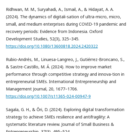
Ridhwan, M. M., Suryahadi, A., Ismail, A., & Hidayat, A. A.
(2024). The dynamics of digitali-sation of ultra-micro, micro,
small, and medium enterprises during COVID-19 pandemic and
recovery periods: Evidence from Indonesia. Oxford
Development Studies, 52(3), 325–345.
https://doi.org/10.1080/13600818.2024.2420322
Rubio-Andrés, M., Linuesa-Langreo, J., Gutiérrez-Broncano, S.,
& Sastre-Castillo, M. Á. (2024). How to improve market
performance through competitive strategy and innova-tion in
entrepreneurial SMEs. International Entrepreneurship and
Management Journal, 20, 1677–1706.
https://doi.org/10.1007/s11365-024-00947-9
Sagala, G. H., & Őri, D. (2024). Exploring digital transformation
strategy to achieve SMEs resilience and antifragility: A
systematic literature review. Journal of Small Business &
Entrepreneurship, 37(3), 495–524.