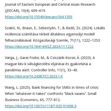
Journal of Eastern European and Central Asian Research
(JEECAR), 10(4), 609–619.
https://doi.org/10.15549/jeecar.v10i4.1355
Szabó, N., Braun, E., Sebestyén, T., & Bedő, Zs. (2024). Lokális
reziliencia számítása térbeli általános egyensúlyi modell
felhasználásával. Közgazdasági Szemle, 71(11), 1222–1253.
https://doi.org/10.18414/KSZ.2024.11.1222
Varga, J., Garai-Fodor, M., & Csiszárik-Kocsir, Á. (2023). A
magyar kkv-k válságkezelési eljárásai és gyakorlatai a
pandémia alatt. Controller Info, 11(1), 33–40.
https://doi.org/10.24387/CI.2023.1.6
Wang, L. (2025). Bank financing for SMEs in times of crisis:
When “whatever-it-takes” confronts “black swans”. Small
Business Economics, 65, 777–812.
https://doi.org/10.1007/s11187-025-01008-3