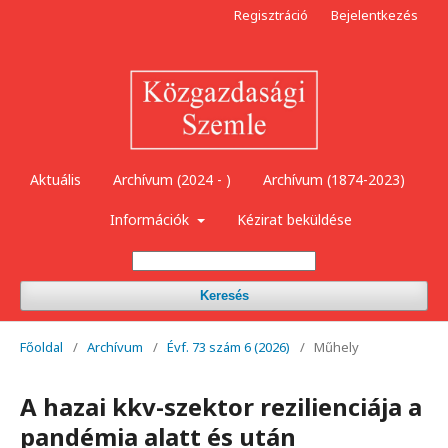
Regisztráció
Bejelentkezés
Aktuális
Archívum (2024 - )
Archívum (1874-2023)
Információk
Kézirat beküldése
Keresés
Főoldal
/
Archívum
/
Évf. 73 szám 6 (2026)
/
Műhely
A hazai kkv-szektor rezilienciája a
pandémia alatt és után