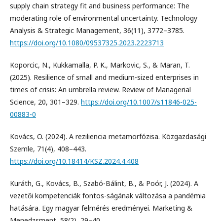
supply chain strategy fit and business performance: The
moderating role of environmental uncertainty. Technology
Analysis & Strategic Management, 36(11), 3772–3785.
https://doi.org/10.1080/09537325.2023.2223713
Koporcic, N., Kukkamalla, P. K., Markovic, S., & Maran, T.
(2025). Resilience of small and medium-sized enterprises in
times of crisis: An umbrella review. Review of Managerial
Science, 20, 301–329.
https://doi.org/10.1007/s11846-025-
00883-0
Kovács, O. (2024). A reziliencia metamorfózisa. Közgazdasági
Szemle, 71(4), 408–443.
https://doi.org/10.18414/KSZ.2024.4.408
Kuráth, G., Kovács, B., Szabó-Bálint, B., & Poór, J. (2024). A
vezetői kompetenciák fontos-ságának változása a pandémia
hatására. Egy magyar felmérés eredményei. Marketing &
Menedzsment, 58(2), 29–40.