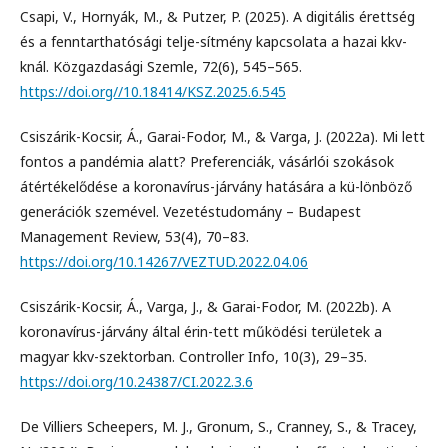
Csapi, V., Hornyák, M., & Putzer, P. (2025). A digitális érettség
és a fenntarthatósági telje-sítmény kapcsolata a hazai kkv-
knál. Közgazdasági Szemle, 72(6), 545–565.
https://doi.org//10.18414/KSZ.2025.6.545
Csiszárik-Kocsir, Á., Garai-Fodor, M., & Varga, J. (2022a). Mi lett
fontos a pandémia alatt? Preferenciák, vásárlói szokások
átértékelődése a koronavírus-járvány hatására a kü-lönböző
generációk szemével. Vezetéstudomány – Budapest
Management Review, 53(4), 70–83.
https://doi.org/10.14267/VEZTUD.2022.04.06
Csiszárik-Kocsir, Á., Varga, J., & Garai-Fodor, M. (2022b). A
koronavírus-járvány által érin-tett működési területek a
magyar kkv-szektorban. Controller Info, 10(3), 29–35.
https://doi.org/10.24387/CI.2022.3.6
De Villiers Scheepers, M. J., Gronum, S., Cranney, S., & Tracey,