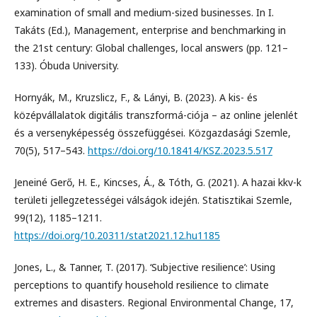
examination of small and medium-sized businesses. In I.
Takáts (Ed.), Management, enterprise and benchmarking in
the 21st century: Global challenges, local answers (pp. 121–
133). Óbuda University.
Hornyák, M., Kruzslicz, F., & Lányi, B. (2023). A kis- és
középvállalatok digitális transzformá-ciója – az online jelenlét
és a versenyképesség összefüggései. Közgazdasági Szemle,
70(5), 517–543.
https://doi.org/10.18414/KSZ.2023.5.517
Jeneiné Gerő, H. E., Kincses, Á., & Tóth, G. (2021). A hazai kkv-k
területi jellegzetességei válságok idején. Statisztikai Szemle,
99(12), 1185–1211.
https://doi.org/10.20311/stat2021.12.hu1185
Jones, L., & Tanner, T. (2017). ‘Subjective resilience’: Using
perceptions to quantify household resilience to climate
extremes and disasters. Regional Environmental Change, 17,