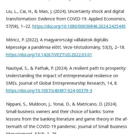
Liu, L., Cai, H., & Mao, J. (2024). Uncertainty shock and digital
transformation: Evidence from COVID-19. Applied Economics,
57(58), 1–22.
https://doi.org/10.1080/00036846.2024.2425445
Móricz, P. (2022). A magyarországi vállalatok digitális
képessége a pandémia előtt. Veze-téstudomány, 53(3), 2–18.
https://doi.org/10.14267/VEZTUD.2022.03.01
Nautiyal, S., & Pathak, P. (2024). A resilient path to prosperity:
Understanding the impact of entrepreneurial resilience on
SMEs. Journal of Global Entrepreneurship Research, 14, 8.
https://doi.org/10.1007/s40497-024-00379-3
Nippani, S., Muldoon, J., Yonai, D., & Matricano, D. (2024).
Small-business owners and their choice of banks: Some
lessons from the banking literature and game theory in the af-
termath of the COVID-19 pandemic. Journal of Small Business
Management, 63(4), 1–26.