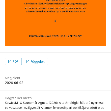
PDF
Függelék
Megjelent
2026-06-02
Hogyan kell idézni
KovácsM., & Szunomár Ágnes. (2026). A technológiai háború nyertesei
és vesztesei: Az Egyesült Államok félvezetőipari politikájára adott piaci