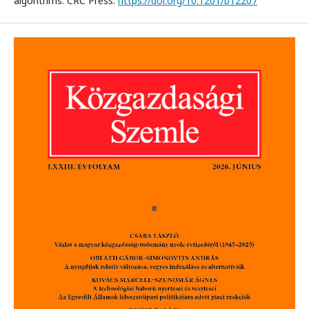
algorithms. CRC Press.
https://doi.org/10.1201/b12207