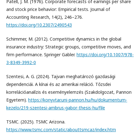
Patell, J. M. (1976). Corporate forecasts of earnings per share
and stock price behavior: Empirical tests. Journal of
Accounting Research, 14(2), 246–276.
https://doi.org/10.2307/2490543
Schimmer, M. (2012). Competitive dynamics in the global
insurance industry: Strategic groups, competitive moves, and
firm performance. Springer Gabler.
https://doi.org/10.1007/978-
3-8349-3992-0
Szentesi, A. G. (2024). Tajvan meghatározó gazdasági
dependenciái. A kínai és az amerikai reláció. Tőzsdei
korrelációanalízis és eseményelemzés (Szakdolgozat, Pannon
Egyetem).
https://konyvtar.uni-pannon.hu/hu/dokumentum-
kezelo/219-szentesi-ambrus-gabor-thesis-hu/file
TSMC. (2025). TSMC Arizona.
https://www.tsmc.com/static/abouttsmcaz/index.htm