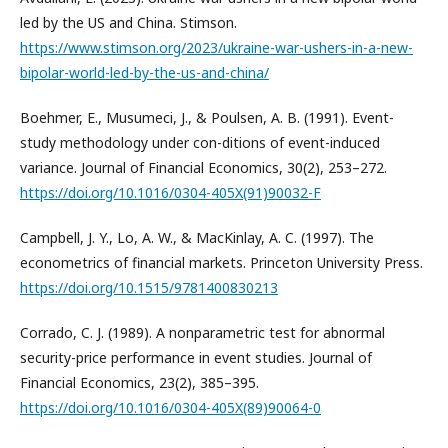
led by the US and China. Stimson.
https://www.stimson.org/2023/ukraine-war-ushers-in-a-new-
bipolar-world-led-by-the-us-and-china/
Boehmer, E., Musumeci, J., & Poulsen, A. B. (1991). Event-
study methodology under con-ditions of event-induced
variance. Journal of Financial Economics, 30(2), 253–272.
https://doi.org/10.1016/0304-405X(91)90032-F
Campbell, J. Y., Lo, A. W., & MacKinlay, A. C. (1997). The
econometrics of financial markets. Princeton University Press.
https://doi.org/10.1515/9781400830213
Corrado, C. J. (1989). A nonparametric test for abnormal
security-price performance in event studies. Journal of
Financial Economics, 23(2), 385–395.
https://doi.org/10.1016/0304-405X(89)90064-0