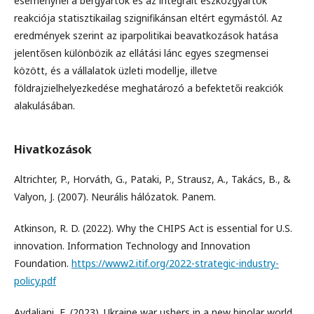
eseménynél a bérgyártók és az integrált eszközgyártók
reakciója statisztikailag szignifikánsan eltért egymástól. Az
eredmények szerint az iparpolitikai beavatkozások hatása
jelentősen különbözik az ellátási lánc egyes szegmensei
között, és a vállalatok üzleti modellje, illetve
földrajzielhelyezkedése meghatározó a befektetői reakciók
alakulásában.
Hivatkozások
Altrichter, P., Horváth, G., Pataki, P., Strausz, A., Takács, B., &
Valyon, J. (2007). Neurális hálózatok. Panem.
Atkinson, R. D. (2022). Why the CHIPS Act is essential for U.S.
innovation. Information Technology and Innovation
Foundation.
https://www2.itif.org/2022-strategic-industry-
policy.pdf
Avdaliani, E. (2023). Ukraine war ushers in a new bipolar world