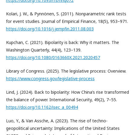
https://doi.org/10.1093/rfs/hhq072
Kolari, J. W., & Pynnönen, S. (2011). Nonparametric rank tests
for event studies. Journal of Empirical Finance, 18(5), 953–971.
https://doi.org/10.1016/j.jempfin.2011.08.003
Kupchan, C. (2021). Bipolarity is back: Why it matters. The
Washington Quarterly, 44(4), 123–139.
https://doi.org/10.1080/0163660X.2021.2020457
Library of Congress. (2025). The legislative process: Overview.
https://www.congress.gov/legislative-process
Lind, J. (2024). Back to bipolarity: How China’s rise transformed
the balance of power. International Security, 49(2), 7–55.
https://doi.org/10.1162/isec_a_00494
Luo, Y., & Van Assche, A. (2023). The rise of techno-
geopolitical uncertainty: Implications of the United States