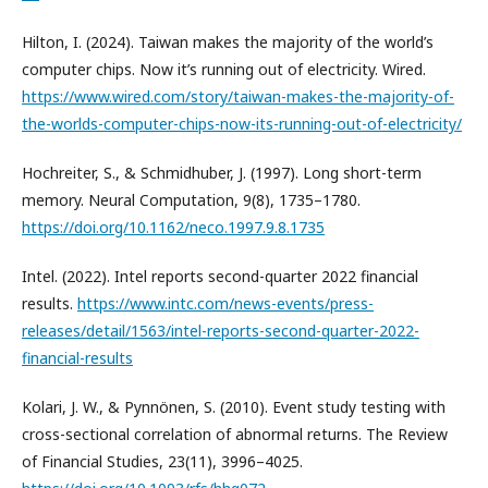
Hilton, I. (2024). Taiwan makes the majority of the world’s
computer chips. Now it’s running out of electricity. Wired.
https://www.wired.com/story/taiwan-makes-the-majority-of-
the-worlds-computer-chips-now-its-running-out-of-electricity/
Hochreiter, S., & Schmidhuber, J. (1997). Long short-term
memory. Neural Computation, 9(8), 1735–1780.
https://doi.org/10.1162/neco.1997.9.8.1735
Intel. (2022). Intel reports second-quarter 2022 financial
results.
https://www.intc.com/news-events/press-
releases/detail/1563/intel-reports-second-quarter-2022-
financial-results
Kolari, J. W., & Pynnönen, S. (2010). Event study testing with
cross-sectional correlation of abnormal returns. The Review
of Financial Studies, 23(11), 3996–4025.