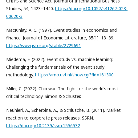
CHIPS and Science Act. Journal of International Business
Studies, 54, 1423–1440.
https://doi.org/10.1057/s41267-023-
00620-3
MacKinlay, A. C. (1997). Event studies in economics and
finance. Journal of Economic Lit-erature, 35(1), 13–39.
https://www.jstor.org/stable/2729691
Miedema, F. (2022). Event study vs. machine learning:
Challenging the fundamentals of the event study
methodology.
https://arno.uvt.nl/show.cgi?fid=161300
Miller, C. (2022). Chip war: The fight for the world’s most
critical technology. Simon & Schuster.
Neuhierl, A., Scherbina, A., & Schlusche, B. (2011). Market
reaction to corporate press releases. SSRN.
https://doi.org/10.2139/ssrn.1556532