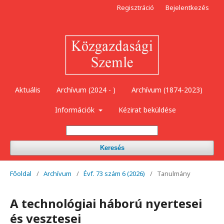
Regisztráció
Bejelentkezés
Aktuális
Archívum (2024 - )
Archívum (1874-2023)
Információk
Kézirat beküldése
Keresés
Főoldal
/
Archívum
/
Évf. 73 szám 6 (2026)
/
Tanulmány
A technológiai háború nyertesei
és vesztesei