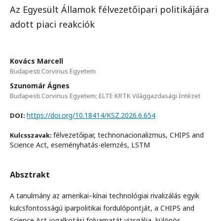
Az Egyesült Államok félvezetőipari politikájára
adott piaci reakciók
Kovács Marcell
Budapesti Corvinus Egyetem
Szunomár Ágnes
Budapesti Corvinus Egyetem; ELTE KRTK Világgazdasági Intézet
https://doi.org/10.18414/KSZ.2026.6.654
DOI:
félvezetőipar, technonacionalizmus, CHIPS and
Kulcsszavak:
Science Act, eseményhatás-elemzés, LSTM
Absztrakt
A tanulmány az amerikai–kínai technológiai rivalizálás egyik
kulcsfontosságú iparpolitikai fordulópontját, a CHIPS and
Science Act jogalkotási folyamatát vizsgálja, különös