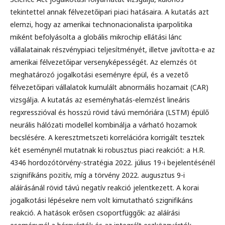
tekintettel annak félvezetőipari piaci hatásaira. A kutatás azt
elemzi, hogy az amerikai technonacionalista iparpolitika
miként befolyásolta a globális mikrochip ellátási lánc
vállalatainak részvénypiaci teljesítményét, illetve javította-e az
amerikai félvezetőipar versenyképességét. Az elemzés öt
meghatározó jogalkotási eseményre épül, és a vezető
félvezetőipari vállalatok kumulált abnormális hozamait (CAR)
vizsgálja. A kutatás az eseményhatás-elemzést lineáris
regxresszióval és hosszú rövid távú memóriára (LSTM) épülő
neurális hálózati modellel kombinálja a várható hozamok
becslésére. A keresztmetszeti korrelációra korrigált tesztek
két eseménynél mutatnak ki robusztus piaci reakciót: a H.R.
4346 hordozótörvény-stratégia 2022. július 19-i bejelentésénél
szignifikáns pozitív, míg a törvény 2022. augusztus 9-i
aláírásánál rövid távú negatív reakció jelentkezett. A korai
jogalkotási lépésekre nem volt kimutatható szignifikáns
reakció. A hatások erősen csoportfüggők: az aláírási