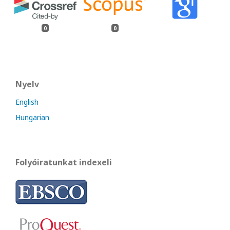
0
0
Nyelv
English
Hungarian
Folyóiratunkat indexeli