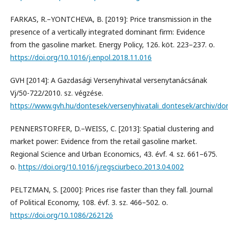
FARKAS, R.–YONTCHEVA, B. [2019]: Price transmission in the
presence of a vertically integrated dominant firm: Evidence
from the gasoline market. Energy Policy, 126. köt. 223–237. o.
https://doi.org/10.1016/j.enpol.2018.11.016
GVH [2014]: A Gazdasági Versenyhivatal versenytanácsának
Vj/50-722/2010. sz. végzése.
https://www.gvh.hu/dontesek/versenyhivatali_dontesek/archiv/d
PENNERSTORFER, D.–WEISS, C. [2013]: Spatial clustering and
market power: Evidence from the retail gasoline market.
Regional Science and Urban Economics, 43. évf. 4. sz. 661–675.
o.
https://doi.org/10.1016/j.regsciurbeco.2013.04.002
PELTZMAN, S. [2000]: Prices rise faster than they fall. Journal
of Political Economy, 108. évf. 3. sz. 466–502. o.
https://doi.org/10.1086/262126