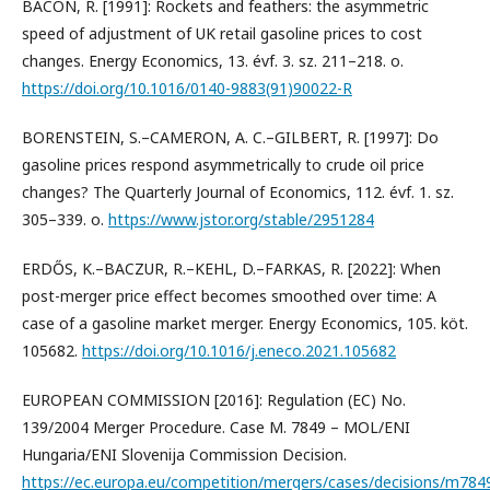
BACON, R. [1991]: Rockets and feathers: the asymmetric
speed of adjustment of UK retail gasoline prices to cost
changes. Energy Economics, 13. évf. 3. sz. 211–218. o.
https://doi.org/10.1016/0140-9883(91)90022-R
BORENSTEIN, S.–CAMERON, A. C.–GILBERT, R. [1997]: Do
gasoline prices respond asymmetrically to crude oil price
changes? The Quarterly Journal of Economics, 112. évf. 1. sz.
305–339. o.
https://www.jstor.org/stable/2951284
ERDŐS, K.–BACZUR, R.–KEHL, D.–FARKAS, R. [2022]: When
post-merger price effect becomes smoothed over time: A
case of a gasoline market merger. Energy Economics, 105. köt.
105682.
https://doi.org/10.1016/j.eneco.2021.105682
EUROPEAN COMMISSION [2016]: Regulation (EC) No.
139/2004 Merger Procedure. Case M. 7849 – MOL/ENI
Hungaria/ENI Slovenija Commission Decision.
https://ec.europa.eu/competition/mergers/cases/decisions/m784