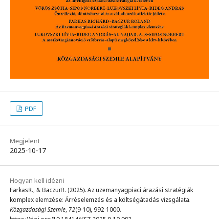
PDF
Megjelent
2025-10-17
Hogyan kell idézni
FarkasR., & BaczurR. (2025). Az üzemanyagpiaci árazási stratégiák
komplex elemzése: Árréselemzés és a költségátadás vizsgálata.
Közgazdasági Szemle
,
72
(9-10), 992-1000.