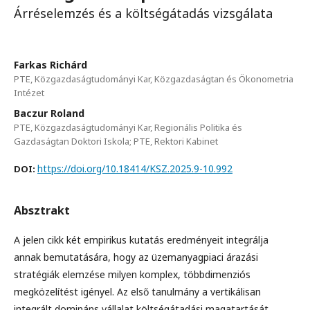
Árréselemzés és a költségátadás vizsgálata
Farkas Richárd
PTE, Közgazdaságtudományi Kar, Közgazdaságtan és Ökonometria
Intézet
Baczur Roland
PTE, Közgazdaságtudományi Kar, Regionális Politika és
Gazdaságtan Doktori Iskola; PTE, Rektori Kabinet
https://doi.org/10.18414/KSZ.2025.9-10.992
DOI:
Absztrakt
A jelen cikk két empirikus kutatás eredményeit integrálja
annak bemutatására, hogy az üzemanyagpiaci árazási
stratégiák elemzése milyen komplex, többdimenziós
megközelítést igényel. Az első tanulmány a vertikálisan
integrált domináns vállalat költségátadási magatartását