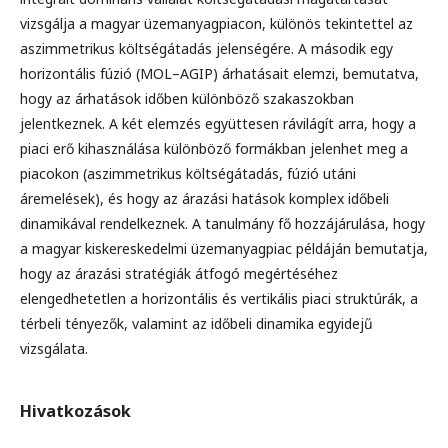
vizsgálja a magyar üzemanyagpiacon, különös tekintettel az
aszimmetrikus költségátadás jelenségére. A második egy
horizontális fúzió (MOL–AGIP) árhatásait elemzi, bemutatva,
hogy az árhatások időben különböző szakaszokban
jelentkeznek. A két elemzés együttesen rávilágít arra, hogy a
piaci erő kihasználása különböző formákban jelenhet meg a
piacokon (aszimmetrikus költségátadás, fúzió utáni
áremelések), és hogy az árazási hatások komplex időbeli
dinamikával rendelkeznek. A tanulmány fő hozzájárulása, hogy
a magyar kiskereskedelmi üzemanyagpiac példáján bemutatja,
hogy az árazási stratégiák átfogó megértéséhez
elengedhetetlen a horizontális és vertikális piaci struktúrák, a
térbeli tényezők, valamint az időbeli dinamika egyidejű
vizsgálata.
Hivatkozások