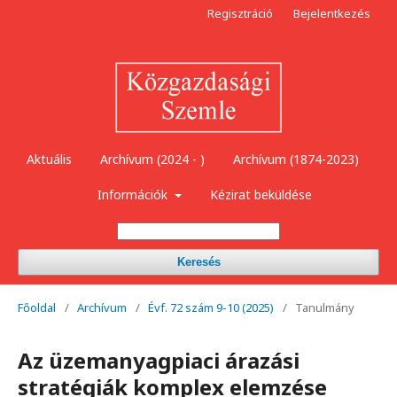
Regisztráció
Bejelentkezés
Aktuális
Archívum (2024 - )
Archívum (1874-2023)
Információk
Kézirat beküldése
Keresés
Főoldal
/
Archívum
/
Évf. 72 szám 9-10 (2025)
/
Tanulmány
Az üzemanyagpiaci árazási
stratégiák komplex elemzése