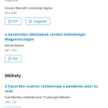
reakciók
Kovács Marcell, Szunomár Ágnes
654–680
PDF
Függelék
A betöltetlen álláshelyek területi különbségei
Magyarországon
Reizer Balázs
681–702
PDF
Műhely
A hazai kkv-szektor rezilienciája a pandémia alatt és
után
Kuti Mónika, Galambosné Tiszberger Mónika
703–725