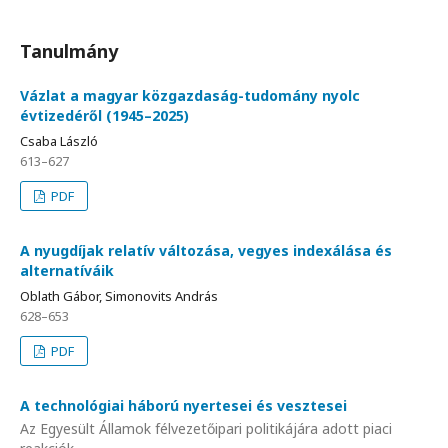
Tanulmány
Vázlat a magyar közgazdaság-tudomány nyolc
évtizedéről (1945–2025)
Csaba László
613–627
PDF
A nyugdíjak relatív változása, vegyes indexálása és
alternatíváik
Oblath Gábor, Simonovits András
628–653
PDF
A technológiai háború nyertesei és vesztesei
Az Egyesült Államok félvezetőipari politikájára adott piaci