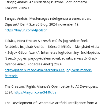
Szinger, András: Az eredetiség küszöbe. Jogtudományi
Közlöny, 2005/3.
Szinger, András: Mesterséges intelligencia a zeneiparban.
Díjazzuk? Dal + Szerző Blog, 2024. november 19.
https://tinyurl.com/4jzcdsbn
Takács, Nóra Emese: A szerzői mű és jogi védelmének
feltételei. In: Jakab András – Könczöl Miklós – Menyhárd Attila
– Sulyok Gábor (szerk.): Internetes Jogtudományi Enciklopédia.
(Szerzői jog és iparjogvédelem rovat, rovatszerkesztő: Grad-
Gyenge Anikó, Pogácsás Anett) 2024.
http://ijoten.hu/szocikk/a-szerzoimu-es-jogi-vedelmenek-
feltetelei
The Creators’ Rights Alliance’s Open Letter to AI Developers,
2024.
https://tinyurl.com/34r8kfbs
The Development of Generative Artificial Intelligence from a