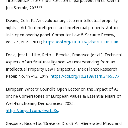
intelligenciák szerzői jogi kéréseiről. Iparjogvédelmi és Szerzői
Jogi Szemle, 2023/2.
Davies, Colin R.: An evolutionary step in intellectual property
rights – Artificial intelligence and intellectual property. Author
links open overlay panel. Computer Law & Security Review,
Vol. 27., N. 6. (2011)
https://doi.org/10.1016/j.clsr.2011.09.006
Drexl, Josef – Hilty, Reto – Beneke, Francisco (et al.): Technical
Aspects of Artificial Intelligence: An Understanding from an
Intellectual Property Law Perspective. Max Planck Research
Paper, No. 19–13. 2019.
https://doi.org/10.2139/ssrn.3465577
European Writers’ Council’s Open Letter on the Impact of AI
ont he Cornerstones of European Values & Essential Pillars of
Well-Functioning Democracies, 2025.
https://tinyurl.com/4rwrta3s;
Gasparis, Nicoletta: ‘Drake or Droid? A.I.-Generated Music and