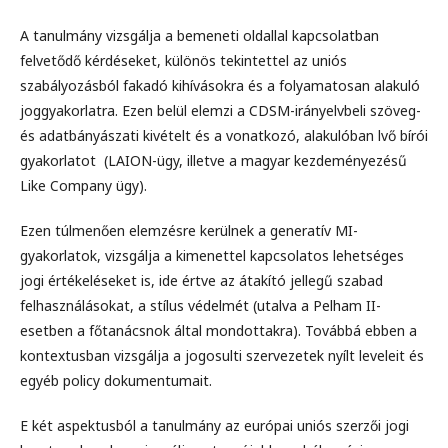
A tanulmány vizsgálja a bemeneti oldallal kapcsolatban
felvetődő kérdéseket, különös tekintettel az uniós
szabályozásból fakadó kihívásokra és a folyamatosan alakuló
joggyakorlatra. Ezen belül elemzi a CDSM-irányelvbeli szöveg-
és adatbányászati kivételt és a vonatkozó, alakulóban lvő bírói
gyakorlatot (LAION-ügy, illetve a magyar kezdeményezésű
Like Company ügy).
Ezen túlmenően elemzésre kerülnek a generatív MI-
gyakorlatok, vizsgálja a kimenettel kapcsolatos lehetséges
jogi értékeléseket is, ide értve az átakító jellegű szabad
felhasználásokat, a stílus védelmét (utalva a Pelham II-
esetben a főtanácsnok által mondottakra). Továbbá ebben a
kontextusban vizsgálja a jogosulti szervezetek nyílt leveleit és
egyéb policy dokumentumait.
E két aspektusból a tanulmány az európai uniós szerzői jogi