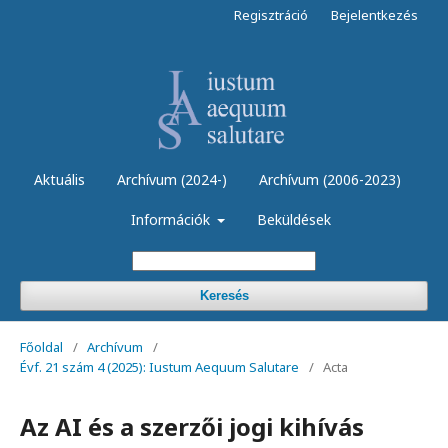
Regisztráció
Bejelentkezés
Aktuális
Archívum (2024-)
Archívum (2006-2023)
Információk
Beküldések
Keresés
Főoldal
/
Archívum
/
Évf. 21 szám 4 (2025): Iustum Aequum Salutare
/
Acta
Az AI és a szerzői jogi kihívás