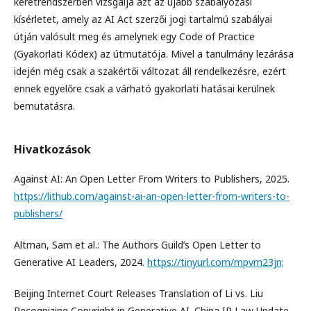
keretrendszerben vizsgálja azt az újabb szabályozási
kísérletet, amely az AI Act szerzői jogi tartalmú szabályai
útján valósult meg és amelynek egy Code of Practice
(Gyakorlati Kódex) az útmutatója. Mivel a tanulmány lezárása
idején még csak a szakértői változat áll rendelkezésre, ezért
ennek egyelőre csak a várható gyakorlati hatásai kerülnek
bemutatásra.
Hivatkozások
Against AI: An Open Letter From Writers to Publishers, 2025.
https://lithub.com/against-ai-an-open-letter-from-writers-to-
publishers/
Altman, Sam et al.: The Authors Guild’s Open Letter to
Generative AI Leaders, 2024.
https://tinyurl.com/mpvm23jn;
Beijing Internet Court Releases Translation of Li vs. Liu
Recognizing Copyright in Generative AI. China IP Law Update,