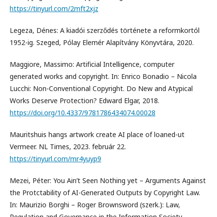
https://tinyurl.com/2mft2xjz
Legeza, Dénes: A kiadói szerződés története a reformkortól
1952-ig. Szeged, Pólay Elemér Alapítvány Könyvtára, 2020.
Maggiore, Massimo: Artificial Intelligence, computer
generated works and copyright. In: Enrico Bonadio – Nicola
Lucchi: Non-Conventional Copyright. Do New and Atypical
Works Deserve Protection? Edward Elgar, 2018.
https://doi.org/10.4337/9781786434074.00028
Mauritshuis hangs artwork create AI place of loaned-ut
Vermeer. NL Times, 2023. február 22.
https://tinyurl.com/mr4yuyp9
Mezei, Péter: You Ain’t Seen Nothing yet – Arguments Against
the Protctability of AI-Generated Outputs by Copyright Law.
In: Maurizio Borghi – Roger Brownsword (szerk.): Law,
Regulation and Governance in the Information Society.