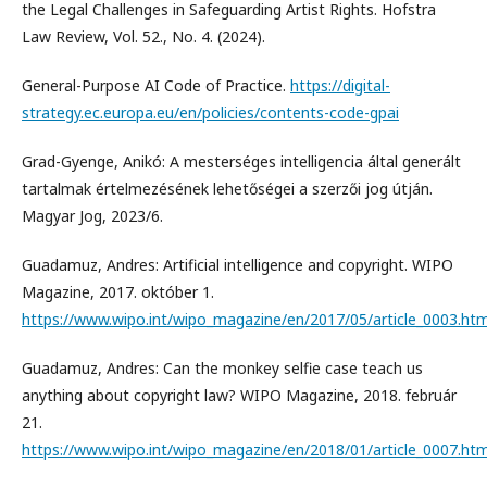
the Legal Challenges in Safeguarding Artist Rights. Hofstra
Law Review, Vol. 52., No. 4. (2024).
General-Purpose AI Code of Practice.
https://digital-
strategy.ec.europa.eu/en/policies/contents-code-gpai
Grad-Gyenge, Anikó: A mesterséges intelligencia által generált
tartalmak értelmezésének lehetőségei a szerzői jog útján.
Magyar Jog, 2023/6.
Guadamuz, Andres: Artificial intelligence and copyright. WIPO
Magazine, 2017. október 1.
https://www.wipo.int/wipo_magazine/en/2017/05/article_0003.htm
Guadamuz, Andres: Can the monkey selfie case teach us
anything about copyright law? WIPO Magazine, 2018. február
21.
https://www.wipo.int/wipo_magazine/en/2018/01/article_0007.htm