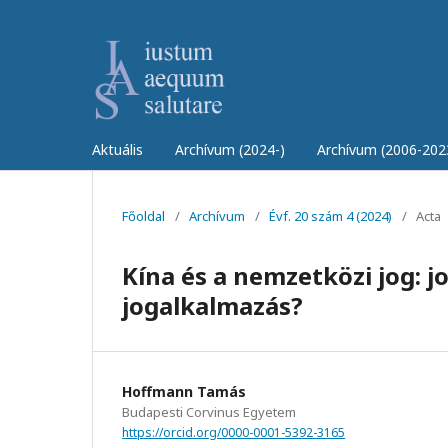
Aktuális
Archívum (2024-)
Archívum (2006-202
Főoldal
/
Archívum
/
Évf. 20 szám 4 (2024)
/
Acta
Kína és a nemzetközi jog: j
jogalkalmazás?
Hoffmann Tamás
Budapesti Corvinus Egyetem
https://orcid.org/0000-0001-5392-3165