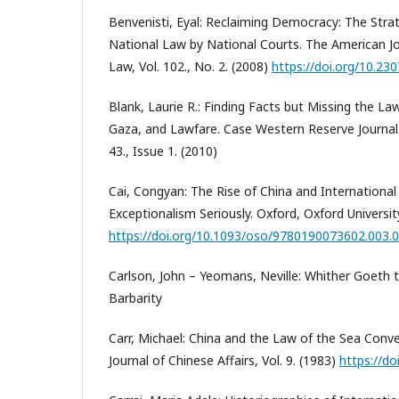
Benvenisti, Eyal: Reclaiming Democracy: The Stra
National Law by National Courts. The American Jo
Law, Vol. 102., No. 2. (2008)
https://doi.org/10.2
Blank, Laurie R.: Finding Facts but Missing the L
Gaza, and Lawfare. Case Western Reserve Journal 
43., Issue 1. (2010)
Cai, Congyan: The Rise of China and Internationa
Exceptionalism Seriously. Oxford, Oxford Universit
https://doi.org/10.1093/oso/9780190073602.003.
Carlson, John – Yeomans, Neville: Whither Goeth
Barbarity
Carr, Michael: China and the Law of the Sea Conve
Journal of Chinese Affairs, Vol. 9. (1983)
https://d