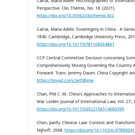
Carrai, Maria Adele: Historiographies of Internat
Perspective. Clio Thémis, No. 18. (2021).
https://doi.org/10.35562/cliothemis.302
Carrai, Maria Adele: Sovereignty in China - A Gen
1840. Cambridge, Cambridge University Press, 201
https://doi.org/10.1017/9781108564861
CCP Central Committee Decision concerning Som
Comprehensively Moving Governing the Country A
Forward. Trans. Jeremy Daum. China Copyright an
https://tinyurl.com/2etfdhme
Chan, Phil C. W.: China's Approaches to Internati
War. Leiden Journal of International Law, Vol. 27., 
https://doi.org/10.1017/S0922156514000399
Chen, Jianfu: Chinese Law: Context and Transform
Nijhoff, 2008.
https://doi.org/10.1163/ej.97890041