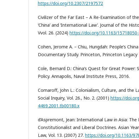
https://doi.org/10.2307/2197572
Civilizer of the Far East – A Re-Examination of t
‘China’ and ‘International Law’. Journal of the Hist
Vvol. 26. (2024)
https://doi.org/10.1163/15718050
Cohen, Jerome A. – Chiu, Hungdah: People’s China
Documentary Study. Princeton, Princeton Legacy L
Cole, Bernard D.: China’s Quest for Great Power: S
Policy. Annapolis, Naval Institute Press, 2016.
Comaroff, John L.: Colonialism, Culture, and the
Social Inquiry, Vol. 26., No. 2. (2001)
https://doi.or
4469.2001.tb00180.x
d’Aspremont, Jean: International Law in Asia: The
Constitutionalist and Liberal Doctrines. Asian Yea
Law, Vol. 13. (2007) 27.
https://doi.org/10.1163/