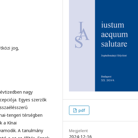
tközi jog,
 évtizedben nagy
cepciója. Egyes szerzők
isszaélésszerű
pdf
nai-tengeri térségben
k a Kínai
yamodik. A tanulmány
Megjelent
2024-12-16