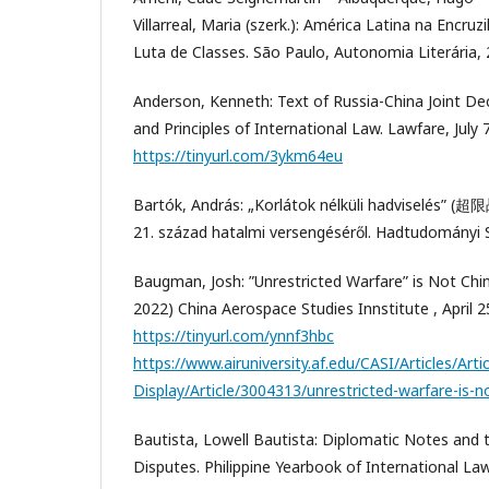
Villarreal, Maria (szerk.): América Latina na Encru
Luta de Classes. São Paulo, Autonomia Literária, 
Anderson, Kenneth: Text of Russia-China Joint D
and Principles of International Law. Lawfare, July 
https://tinyurl.com/3ykm64eu
Bartók, András: „Korlátok nélküli hadviselés” (超限
21. század hatalmi versengéséről. Hadtudományi 
Baugman, Josh: ”Unrestricted Warfare” is Not Chin
2022) China Aerospace Studies Innstitute , April 2
https://tinyurl.com/ynnf3hbc
https://www.airuniversity.af.edu/CASI/Articles/Artic
Display/Article/3004313/unrestricted-warfare-is-n
Bautista, Lowell Bautista: Diplomatic Notes and 
Disputes. Philippine Yearbook of International Law