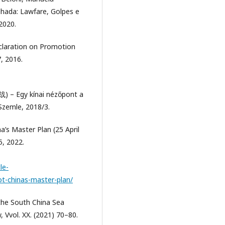
zilhada: Lawfare, Golpes e
2020.
eclaration on Promotion
7, 2016.
战) – Egy kínai nézőpont a
Szemle, 2018/3.
a’s Master Plan (25 April
5, 2022.
le-
ot-chinas-master-plan/
the South China Sea
, Vvol. XX. (2021) 70–80.