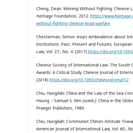
Cheng, Dean: Winning Without Fighting: Chinese L
Heritage Foundation, 2012.
https://www.heritage.
without-fighting-chinese-legal-warfare
Chesterman, Simon: Asia’s Ambivalence about Int
Institutions: Past, Present and Futures. European 
Law, Vol. 27., No. 4. (2017)
https://doi.org/10.1093
Chinese Society of International Law: The South C
Awards: A Critical Study. Chinese Journal of Interna
(2018)
https://doi.org/10.1093/chinesejil/jmy012
Chiu, Hungdah: China and the Law of the Sea Conf
Hsiung – Samuel S. Kim (szerk.): China in the Glo
Praeger Publishers, 1980.
Chiu, Hungdah: Communist China’s Attitude Towar
American Journal of International Law, Vol. 60., No