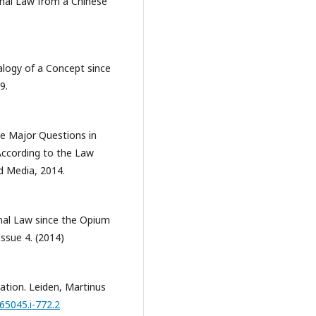
ional Law from a Chinese
ealogy of a Concept since
9.
e Major Questions in
ccording to the Law
d Media, 2014.
onal Law since the Opium
Issue 4. (2014)
ation. Leiden, Martinus
65045.i-772.2