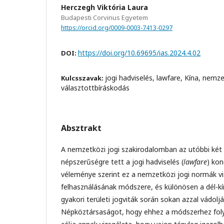
Herczegh Viktória Laura
Budapesti Corvinus Egyetem
https://orcid.org/0009-0003-7413-0297
https://doi.org/10.69695/ias.2024.4.02
DOI:
jogi hadviselés, lawfare, Kína, nemze
Kulcsszavak:
választottbíráskodás
Absztrakt
A nemzetközi jogi szakirodalomban az utóbbi két
népszerűségre tett a jogi hadviselés (
lawfare
) kon
véleménye szerint ez a nemzetközi jogi normák v
felhasználásának módszere, és különösen a dél-kí
gyakori területi jogviták során sokan azzal vádoljá
Népköztársaságot, hogy ehhez a módszerhez fol