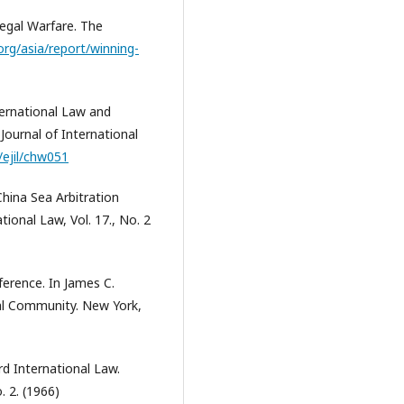
egal Warfare. The
org/asia/report/winning-
ernational Law and
Journal of International
/ejil/chw051
hina Sea Arbitration
tional Law, Vol. 17., No. 2
erence. In James C.
bal Community. New York,
d International Law.
. 2. (1966)