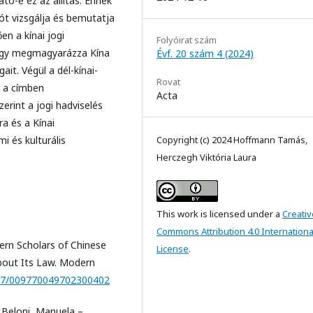
ató-e ez az állítás. Ennek
t vizsgálja és bemutatja
en a kínai jogi
Folyóirat szám
hogy megmagyarázza Kína
Évf. 20 szám 4 (2024)
it. Végül a dél-kínai-
Rovat
d a címben
Acta
rint a jogi hadviselés
a és a Kínai
i és kulturális
Copyright (c) 2024 Hoffmann Tamás,
Herczegh Viktória Laura
This work is licensed under a
Creativ
Commons Attribution 4.0 Internationa
ern Scholars of Chinese
License
.
bout Its Law. Modern
1177/009770049702300402
 Beloni, Manuela –