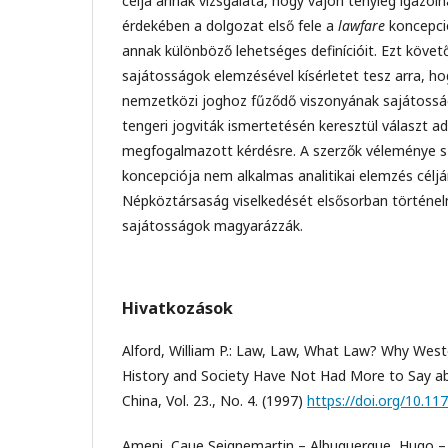
célja annak vizsgálata, hogy vajon tényleg igazolh
érdekében a dolgozat első fele a
lawfare
koncepció
annak különböző lehetséges definícióit. Ezt követő
sajátosságok elemzésével kísérletet tesz arra, 
nemzetközi joghoz fűződő viszonyának sajátossága
tengeri jogviták ismertetésén keresztül választ a
megfogalmazott kérdésre. A szerzők véleménye sze
koncepciója nem alkalmas analitikai elemzés céljár
Népköztársaság viselkedését elsősorban történelm
sajátosságok magyarázzák.
Hivatkozások
Alford, William P.: Law, Law, What Law? Why West
History and Society Have Not Had More to Say a
China, Vol. 23., No. 4. (1997)
https://doi.org/10.
Ameni, Caue Seignemartin – Albuquerque, Hugo –