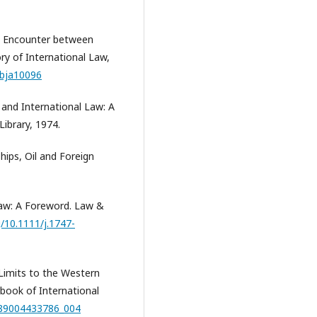
he Encounter between
ory of International Law,
-bja10096
 and International Law: A
ibrary, 1974.
hips, Oil and Foreign
 Law: A Foreword. Law &
g/10.1111/j.1747-
 Limits to the Western
rbook of International
9789004433786_004