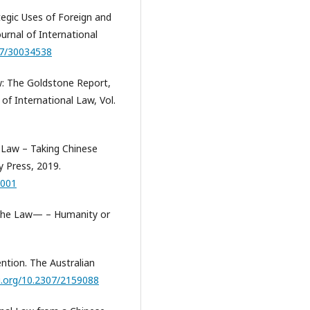
tegic Uses of Foreign and
urnal of International
307/30034538
aw: The Goldstone Report,
of International Law, Vol.
l Law – Taking Chinese
y Press, 2019.
0001
 the Law— – Humanity or
ntion. The Australian
oi.org/10.2307/2159088