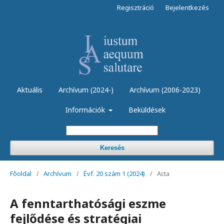
Regisztráció
Bejelentkezés
Aktuális
Archívum (2024-)
Archívum (2006-2023)
Információk
Beküldések
Keresés
Főoldal
/
Archívum
/
Évf. 20 szám 1 (2024)
/
Acta
A fenntarthatósági eszme
fejlődése és stratégiai