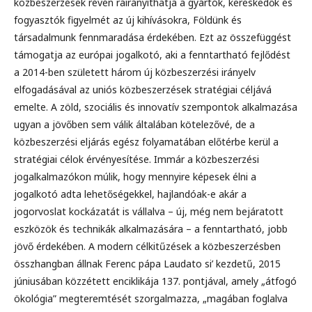
közbeszerzések révén ráirányíthatja a gyártók, kereskedők és
fogyasztók figyelmét az új kihívásokra, Földünk és
társadalmunk fennmaradása érdekében. Ezt az összefüggést
támogatja az európai jogalkotó, aki a fenntartható fejlődést
a 2014-ben született három új közbeszerzési irányelv
elfogadásával az uniós közbeszerzések stratégiai céljává
emelte. A zöld, szociális és innovatív szempontok alkalmazása
ugyan a jövőben sem válik általában kötelezővé, de a
közbeszerzési eljárás egész folyamatában előtérbe kerül a
stratégiai célok érvényesítése. Immár a közbeszerzési
jogalkalmazókon múlik, hogy mennyire képesek élni a
jogalkotó adta lehetőségekkel, hajlandóak-e akár a
jogorvoslat kockázatát is vállalva – új, még nem bejáratott
eszközök és technikák alkalmazására – a fenntartható, jobb
jövő érdekében. A modern célkitűzések a közbeszerzésben
összhangban állnak Ferenc pápa Laudato si’ kezdetű, 2015
júniusában közzétett enciklikája 137. pontjával, amely „átfogó
ökológia” megteremtését szorgalmazza, „magában foglalva