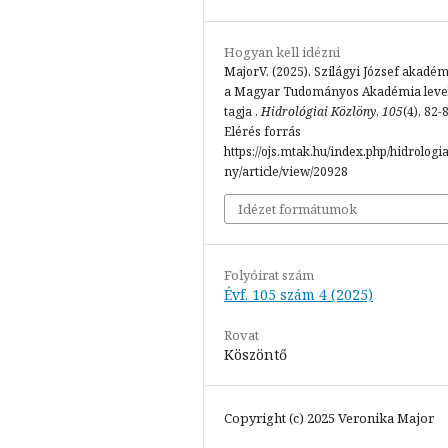
Hogyan kell idézni
MajorV. (2025). Szilágyi József akadém
a Magyar Tudományos Akadémia leve
tagja .
Hidrológiai Közlöny
,
105
(4), 82-
Elérés forrás
https://ojs.mtak.hu/index.php/hidrologi
ny/article/view/20928
Idézet formátumok
Folyóirat szám
Évf. 105 szám 4 (2025)
Rovat
Köszöntő
Copyright (c) 2025 Veronika Major