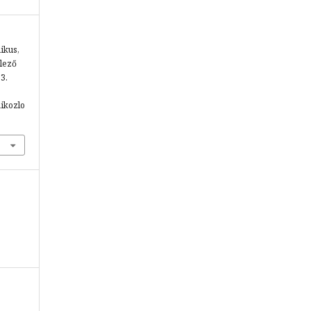
ikus,
lező
83.
aikozlo