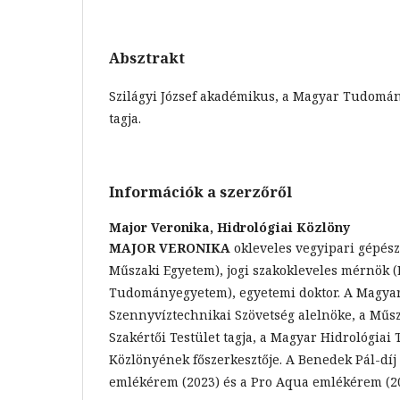
Absztrakt
Szilágyi József akadémikus, a Magyar Tudomá
tagja.
Információk a szerzőről
Major Veronika,
Hidrológiai Közlöny
MAJOR VERONIKA
okleveles vegyipari gépés
Műszaki Egyetem), jogi szakokleveles mérnök 
Tudományegyetem), egyetemi doktor. A Magyar
Szennyvíztechnikai Szövetség alelnöke, a Műs
Szakértői Testület tagja, a Magyar Hidrológiai
Közlönyének főszerkesztője. A Benedek Pál-díj
emlékérem (2023) és a Pro Aqua emlékérem (20