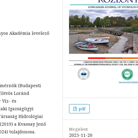
nyos Akadémia levelező
zmérnök (Budapesti
(Eötvös Loránd
 Víz- és
zaki Igazságügyi
pdf
 Társaság Hidrológiai
 (2019) a Kvassay Jenő
Megjelent
24) tulajdonosa.
2025-11-20