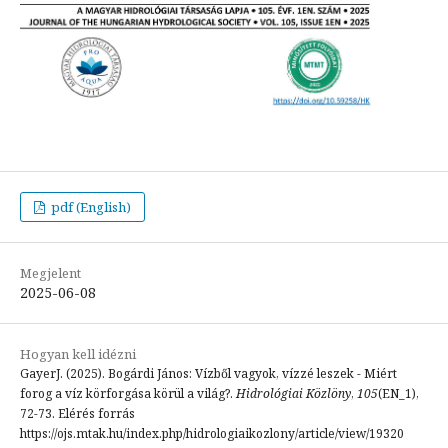
pdf (English)
Megjelent
2025-06-08
Hogyan kell idézni
GayerJ. (2025). Bogárdi János: Vízből vagyok, vízzé leszek - Miért
forog a víz körforgása körül a világ?.
Hidrológiai Közlöny
,
105
(EN_1),
72-73. Elérés forrás
https://ojs.mtak.hu/index.php/hidrologiaikozlony/article/view/19320