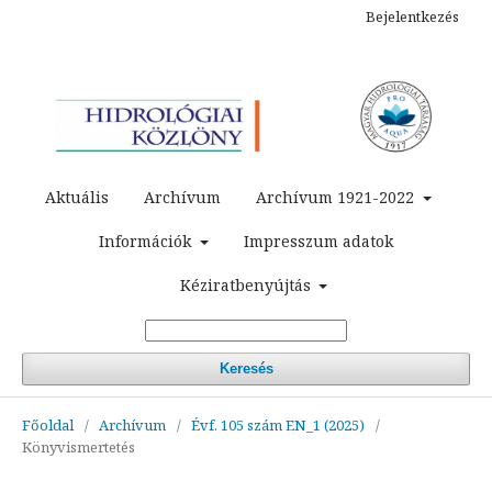
Bejelentkezés
Aktuális
Archívum
Archívum 1921-2022
Információk
Impresszum adatok
Kéziratbenyújtás
Keresés
Főoldal
/
Archívum
/
Évf. 105 szám EN_1 (2025)
/
Könyvismertetés