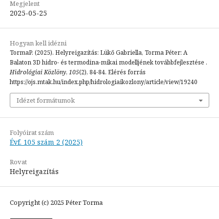
Megjelent
2025-05-25
Hogyan kell idézni
TormaP. (2025). Helyreigazítás: Lükő Gabriella, Torma Péter: A
Balaton 3D hidro- és termodina-mikai modelljének továbbfejlesztése .
Hidrológiai Közlöny
,
105
(2), 84-84. Elérés forrás
https://ojs.mtak.hu/index.php/hidrologiaikozlony/article/view/19240
Idézet formátumok
Folyóirat szám
Évf. 105 szám 2 (2025)
Rovat
Helyreigazítás
Copyright (c) 2025 Péter Torma