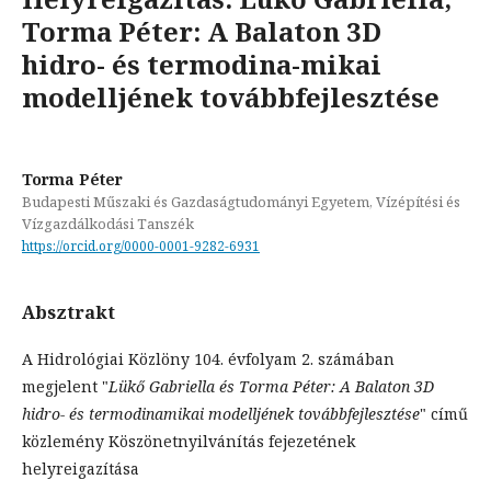
Torma Péter: A Balaton 3D
hidro- és termodina-mikai
modelljének továbbfejlesztése
Torma Péter
Budapesti Műszaki és Gazdaságtudományi Egyetem, Vízépítési és
Vízgazdálkodási Tanszék
https://orcid.org/0000-0001-9282-6931
Absztrakt
A Hidrológiai Közlöny 104. évfolyam 2. számában
megjelent "
Lükő Gabriella és Torma Péter:
A Balaton 3D
hidro- és termodinamikai modelljének továbbfejlesztése
" című
közlemény Köszönetnyilvánítás fejezetének
helyreigazítása