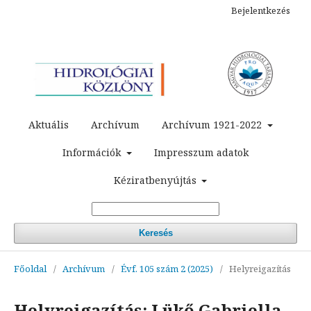
Bejelentkezés
Aktuális
Archívum
Archívum 1921-2022
Információk
Impresszum adatok
Kéziratbenyújtás
Keresés
Főoldal
/
Archívum
/
Évf. 105 szám 2 (2025)
/
Helyreigazítás
Helyreigazítás: Lükő Gabriella,