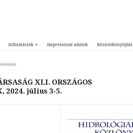
Információk
Impresszum adatok
Kéziratbenyújtá
emények
RSASÁG XLI. ORSZÁGOS
024. július 3-5.