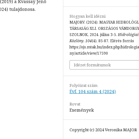
 (2019) a Kvassay Jenő
24) tulajdonosa.
Hogyan kell idézni
MAJORV. (2024). MAGYAR HIDROLÓGI
TÁRSASÁG XLI. ORSZÁGOS VÁNDORG
SZOLNOK, 2024. július 3-5.
Hidrológiai
Közlöny
,
104
(4), 85-87. Elérés forrás
https://ojs.mtak.hu/index.php/hidrologi
ny/article/view/17590
Idézet formátumok
Folyóirat szám
Évf. 104 szám 4 (2024)
Rovat
Események
Copyright (c) 2024 Veronika MAJOR