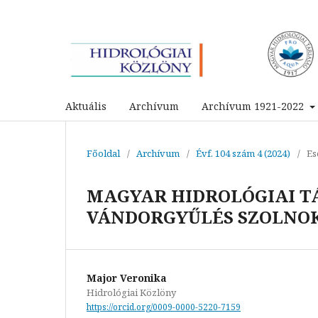
Aktuális
Archívum
Archívum 1921-2022
Főoldal
/
Archívum
/
Évf. 104 szám 4 (2024)
/
Es
MAGYAR HIDROLÓGIAI TÁ
VÁNDORGYŰLÉS SZOLNOK, 2
Major Veronika
Hidrológiai Közlöny
https://orcid.org/0009-0000-5220-7159