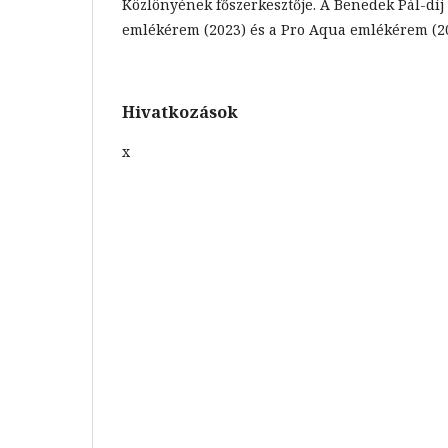
Közlönyének főszerkesztője. A Benedek Pál-díj
emlékérem (2023) és a Pro Aqua emlékérem (20
Hivatkozások
x