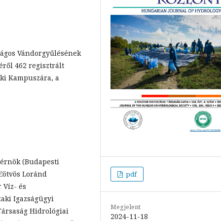
szágos Vándorgyűlésének
ről 462 regisztrált
oki Kampuszára, a
érnök (Budapesti
(Eötvös Loránd
pdf
 Víz- és
zaki Igazságügyi
Megjelent
 Társaság Hidrológiai
2024-11-18