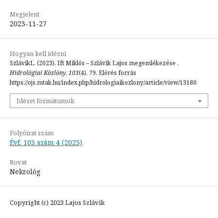
Megjelent
2023-11-27
Hogyan kell idézni
SzlávikL. (2023). Ift Miklós – Szlávik Lajos megemlékezése .
Hidrológiai Közlöny
,
103
(4), 79. Elérés forrás
https://ojs.mtak.hu/index.php/hidrologiaikozlony/article/view/13180
Idézet formátumok
Folyóirat szám
Évf. 103 szám 4 (2023)
Rovat
Nekrológ
Copyright (c) 2023 Lajos Szlávik