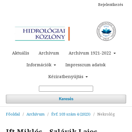
Bejelentkezés
Aktuális
Archívum
Archívum 1921-2022
Információk
Impresszum adatok
Kéziratbenyújtás
Keresés
Főoldal
/
Archívum
/
Évf. 103 szám 4 (2023)
/
Nekrológ
Ift Miklós – Szlávik Lajos