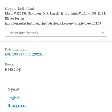
Hogyan kell idézni
MajorV. (2023). Nekrológ - Kuti László.
Hidrológiai Közlöny
,
103
(1), 84.
Elérés forrás
https://ojs.mtak.hu/index.php/hidrologiaikozlony/article/view/11109
Idézet formátumok
Folyóirat szám
Évf. 103 szám 1 (2023)
Rovat
Nekrológ
Nyelv
English
Hungarian