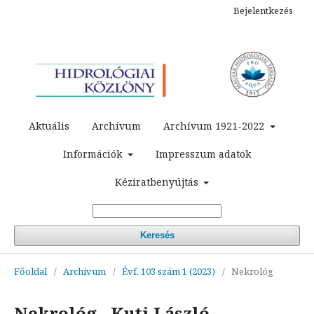
Bejelentkezés
Aktuális
Archívum
Archívum 1921-2022
Információk
Impresszum adatok
Kéziratbenyújtás
Keresés
Főoldal
/
Archívum
/
Évf. 103 szám 1 (2023)
/
Nekrológ
Nekrológ - Kuti László