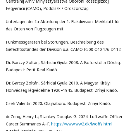
Centralnij Arhiv Minyisztyersztva Oboroni Rosszijszkoj
Fegyeracii (CAMO), Podolszk / Oroszország
Unterlagen der Ia-Abteilung der 1. Flakdivision: Merkblatt für
das Orten von Flugzeugen mit
Funkmessgeräten bei Störungen, Beschreibung des
Gefechtsstandes der Division u.a. CAMO F500 O12476 D112
Dr. Barczy Zoltán, Sárhidai Gyula 2008. A Boforstól a Dóráig.
Budapest: Petit Real Kiadó.
Dr. Barczy Zoltán, Sárhidai Gyula 2010. A Magyar Királyi
Honvédség légvédelme 1920–1945. Budapest: Zrínyi Kiadó.
Cseh Valentin 2020. Olajháború. Budapest: Zrínyi Kiadó.
deZeng, Henry L.; Stankey Douglas G. 2024. Luftwaffe Officer
Career Summaries A–F.
https://www.ww2.dk/lwoffz.html