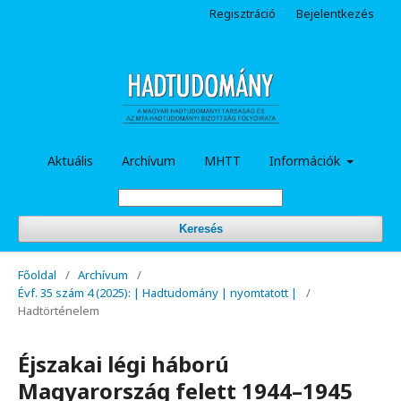
Regisztráció
Bejelentkezés
Aktuális
Archívum
MHTT
Információk
Keresés
Főoldal
/
Archívum
/
Évf. 35 szám 4 (2025): | Hadtudomány | nyomtatott |
/
Hadtörténelem
Éjszakai légi háború
Magyarország felett 1944–1945