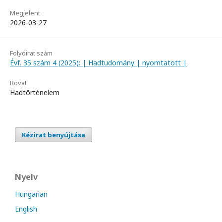
Megjelent
2026-03-27
Folyóirat szám
Évf. 35 szám 4 (2025): | Hadtudomány | nyomtatott |
Rovat
Hadtörténelem
Kézirat benyújtása
Nyelv
Hungarian
English