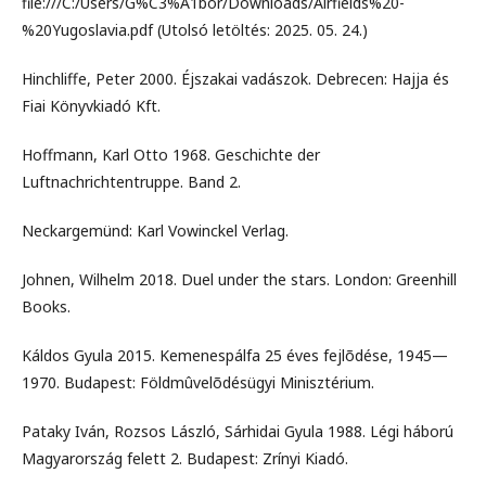
file:///C:/Users/G%C3%A1bor/Downloads/Airfields%20-
%20Yugoslavia.pdf (Utolsó letöltés: 2025. 05. 24.)
Hinchliffe, Peter 2000. Éjszakai vadászok. Debrecen: Hajja és
Fiai Könyvkiadó Kft.
Hoffmann, Karl Otto 1968. Geschichte der
Luftnachrichtentruppe. Band 2.
Neckargemünd: Karl Vowinckel Verlag.
Johnen, Wilhelm 2018. Duel under the stars. London: Greenhill
Books.
Káldos Gyula 2015. Kemenespálfa 25 éves fejlõdése, 1945—
1970. Budapest: Földmûvelõdésügyi Minisztérium.
Pataky Iván, Rozsos László, Sárhidai Gyula 1988. Légi háború
Magyarország felett 2. Budapest: Zrínyi Kiadó.