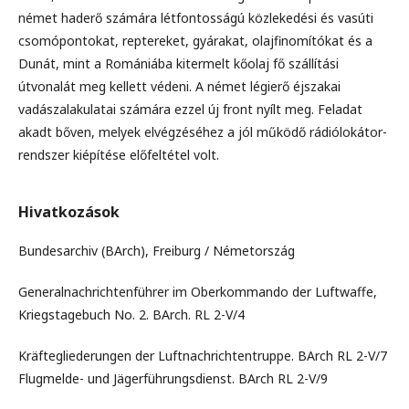
német haderő számára létfontosságú közlekedési és vasúti
csomópontokat, reptereket, gyárakat, olajfinomítókat és a
Dunát, mint a Romániába kitermelt kőolaj fő szállítási
útvonalát meg kellett védeni. A német légierő éjszakai
vadászalakulatai számára ezzel új front nyílt meg. Feladat
akadt bőven, melyek elvégzéséhez a jól működő rádiólokátor-
rendszer kiépítése előfeltétel volt.
Hivatkozások
Bundesarchiv (BArch), Freiburg / Németország
Generalnachrichtenführer im Oberkommando der Luftwaffe,
Kriegstagebuch No. 2. BArch. RL 2-V/4
Kräftegliederungen der Luftnachrichtentruppe. BArch RL 2-V/7
Flugmelde- und Jägerführungsdienst. BArch RL 2-V/9