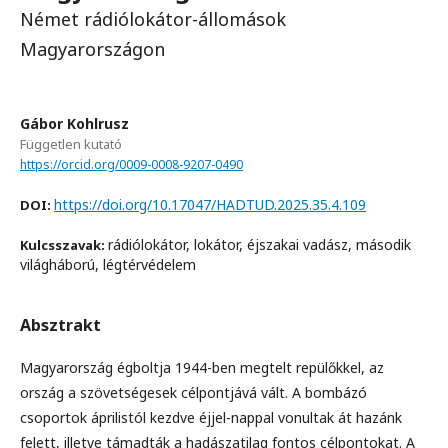
Német rádiólokátor-állomások
Magyarországon
Gábor Kohlrusz
Független kutató
https://orcid.org/0009-0008-9207-0490
https://doi.org/10.17047/HADTUD.2025.35.4.109
DOI:
rádiólokátor, lokátor, éjszakai vadász, második
Kulcsszavak:
világháború, légtérvédelem
Absztrakt
Magyarország égboltja 1944-ben megtelt repülőkkel, az
ország a szövetségesek célpontjává vált. A bombázó
csoportok áprilistól kezdve éjjel-nappal vonultak át hazánk
felett, illetve támadták a hadászatilag fontos célpontokat. A