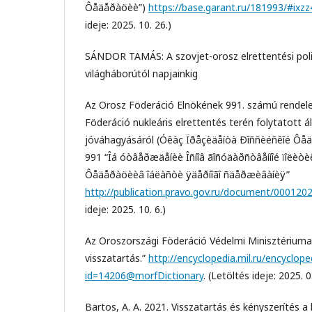
Ôåäåðàöèè”)
https://base.garant.ru/181993/#ix
ideje: 2025. 10. 26.)
SÁNDOR TAMÁS: A szovjet-orosz elrettentési poli
világháborútól napjainkig
Az Orosz Föderáció Elnökének 991. számú rendele
Föderáció nukleáris elrettentés terén folytatott ál
jóváhagyásáról (Óêàç Ïðåçèäåíòà Ðîññèéñêîé Ôåä
991 “Îá óòâåðæäåíèè Îñíîâ ãîñóäàðñòâåííîé ïîëèò
Ôåäåðàöèèâ îáëàñòè ÿäåðíîãî ñäåðæèâàíèÿ”
http://publication.pravo.gov.ru/document/00012
ideje: 2025. 10. 6.)
Az Oroszországi Föderáció Védelmi Minisztériuma. 
visszatartás.”
http://encyclopedia.mil.ru/encyclope
id=14206@morfDictionary
. (Letöltés ideje: 2025. 0
Bartos, A. A. 2021. Visszatartás és kényszerítés a 