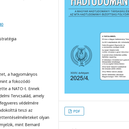
40
stratégia
lyzet, a hagyományos
amint a fokozódó
tette a NATO-t. Ennek
delmi Tervcsalád, amely
 fegyveres védelmére
dokolttá teszi az
PDF
rettentéselméleteket olyan
émjelzik, mint Bernard