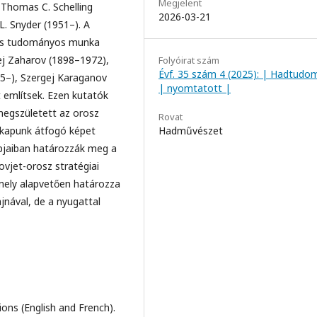
Megjelent
 Thomas C. Schelling
2026-03-21
L. Snyder (1951–). A
tos tudományos munka
ej Zaharov (1898–1972),
Folyóirat szám
Évf. 35 szám 4 (2025): | Hadtudo
45–), Szergej Karaganov
| nyomtatott |
 említsek. Ezen kutatók
egszületett az orosz
Rovat
m kapunk átfogó képet
Hadművészet
apjaiban határozzák meg a
ovjet-orosz stratégiai
amely alapvetően határozza
jnával, de a nyugattal
ons (English and French).