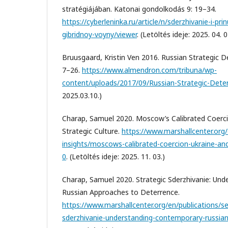
stratégiájában. Katonai gondolkodás 9: 19–34.
https://cyberleninka.ru/article/n/sderzhivanie-i-pri
gibridnoy-voyny/viewer
. (Letöltés ideje: 2025. 04. 0
Bruusgaard, Kristin Ven 2016. Russian Strategic Det
7–26.
https://www.almendron.com/tribuna/wp-
content/uploads/2017/09/Russian-Strategic-Deter
2025.03.10.)
Charap, Samuel 2020. Moscow’s Calibrated Coerci
Strategic Culture.
https://www.marshallcenter.org/
insights/moscows-calibrated-coercion-ukraine-and-
0
. (Letöltés ideje: 2025. 11. 03.)
Charap, Samuel 2020. Strategic Sderzhivanie: Un
Russian Approaches to Deterrence.
https://www.marshallcenter.org/en/publications/sec
sderzhivanie-understanding-contemporary-russia