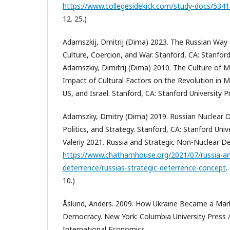
https://www.collegesidekick.com/study-docs/534
12. 25.)
Adamszkij, Dmitrij (Dima) 2023. The Russian Way 
Culture, Coercion, and War. Stanford, CA: Stanford
Adamszkiy, Dimitrij (Dima) 2010. The Culture of Mi
Impact of Cultural Factors on the Revolution in Mil
US, and Israel. Stanford, CA: Stanford University P
Adamszky, Dmitry (Dima) 2019. Russian Nuclear O
Politics, and Strategy. Stanford, CA: Stanford Uni
Valeriy 2021. Russia and Strategic Non-Nuclear 
https://www.chathamhouse.org/2021/07/russia-an
deterrence/russias-strategic-deterrence-concept
.
10.)
Åslund, Anders. 2009. How Ukraine Became a Ma
Democracy. New York: Columbia University Press /
International Economics.