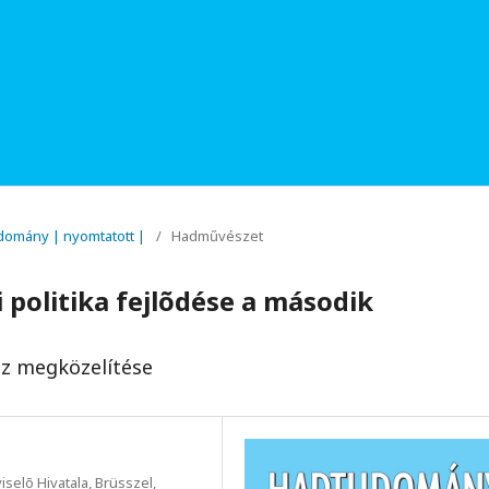
udomány | nyomtatott |
/
Hadművészet
i politika fejlõdése a második
sz megközelítése
elõ Hivatala, Brüsszel,