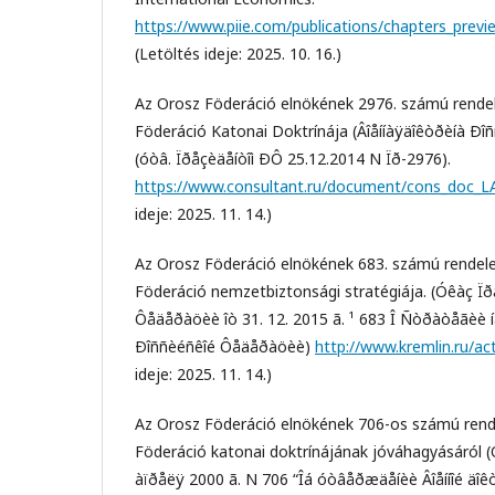
https://www.piie.com/publications/chapters_previ
(Letöltés ideje: 2025. 10. 16.)
Az Orosz Föderáció elnökének 2976. számú rendel
Föderáció Katonai Doktrínája (Âîåííàÿäîêòðèíà Ð
(óòâ. Ïðåçèäåíòîì ÐÔ 25.12.2014 N Ïð-2976).
https://www.consultant.ru/document/cons_doc_
ideje: 2025. 11. 14.)
Az Orosz Föderáció elnökének 683. számú rendele
Föderáció nemzetbiztonsági stratégiája. (Óêàç Ï
Ôåäåðàöèè îò 31. 12. 2015 ã. ¹ 683 Î Ñòðàòåãèè íà
Ðîññèéñêîé Ôåäåðàöèè)
http://www.kremlin.ru/a
ideje: 2025. 11. 14.)
Az Orosz Föderáció elnökének 706-os számú rend
Föderáció katonai doktrínájának jóváhagyásáról 
àïðåëÿ 2000 ã. N 706 “Îá óòâåðæäåíèè Âîåííîé äî