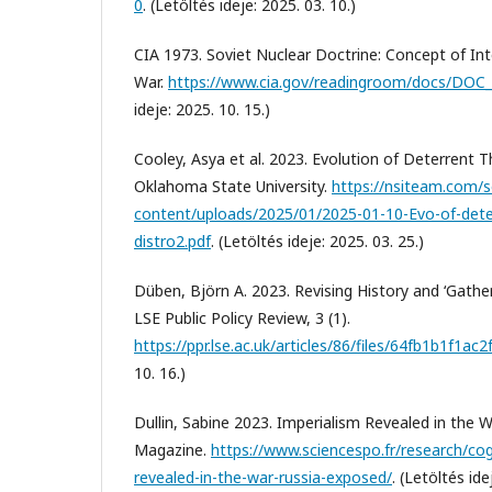
0
. (Letöltés ideje: 2025. 03. 10.)
CIA 1973. Soviet Nuclear Doctrine: Concept of In
War.
https://www.cia.gov/readingroom/docs/DOC
ideje: 2025. 10. 15.)
Cooley, Asya et al. 2023. Evolution of Deterrent T
Oklahoma State University.
https://nsiteam.com/s
content/uploads/2025/01/2025-01-10-Evo-of-deter
distro2.pdf
. (Letöltés ideje: 2025. 03. 25.)
Düben, Björn A. 2023. Revising History and ‘Gathe
LSE Public Policy Review, 3 (1).
https://ppr.lse.ac.uk/articles/86/files/64fb1b1f1ac2
10. 16.)
Dullin, Sabine 2023. Imperialism Revealed in the 
Magazine.
https://www.sciencespo.fr/research/co
revealed-in-the-war-russia-exposed/
. (Letöltés ide