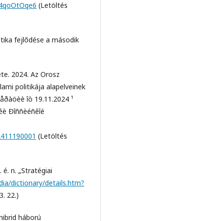
zz4qoOtOqe6
(Letöltés
tika fejlõdése a második
te. 2024. Az Orosz
lami politikája alapelveinek
åðàöèè îò 19.11.2024 ¹
èêè Ðîññèéñêîé
02411190001
(Letöltés
é. n. „Stratégiai
dia/dictionary/details.htm?
3. 22.)
hibrid háború