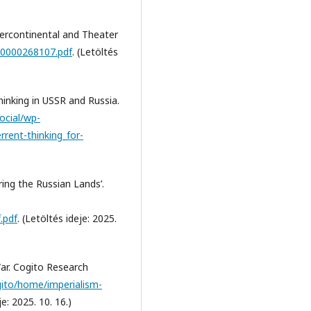
tercontinental and Theater
_0000268107.pdf
. (Letöltés
hinking in USSR and Russia.
ocial/wp-
rent-thinking_for-
ring the Russian Lands’.
f.pdf
. (Letöltés ideje: 2025.
War. Cogito Research
gito/home/imperialism-
je: 2025. 10. 16.)