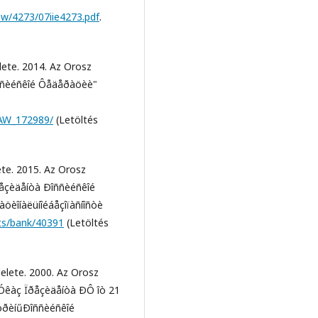
ew/4273/07iie4273.pdf
.
ete. 2014. Az Orosz
îññèéñêîé Ôåäåðàöèè"
LAW_172989/
(Letöltés
te. 2015. Az Orosz
ðåçèäåíòà Ðîññèéñêîé
öèîíàëüíîéáåçîïàñíîñòè
cts/bank/40391
(Letöltés
elete. 2000. Az Orosz
(Óêàç Ïðåçèäåíòà ÐÔ îò 21
êòðèíűÐîññèéñêîé