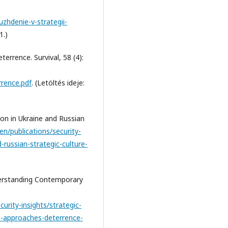
nuzhdenie-v-strategii-
1.)
errence. Survival, 58 (4):
rence.pdf
. (Letöltés ideje:
on in Ukraine and Russian
en/publications/security-
russian-strategic-culture-
derstanding Contemporary
urity-insights/strategic-
n-approaches-deterrence-