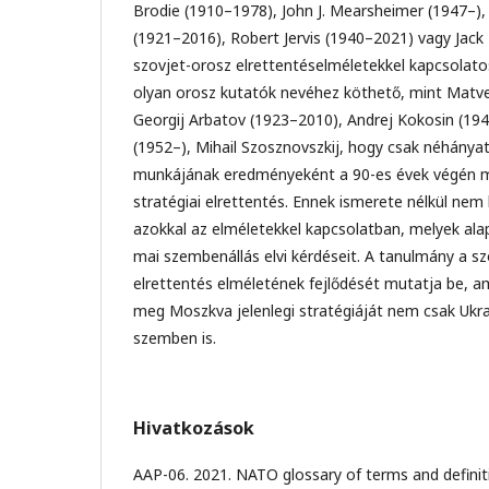
Brodie (1910–1978), John J. Mearsheimer (1947–),
(1921–2016), Robert Jervis (1940–2021) vagy Jack 
szovjet-orosz elrettentéselméletekkel kapcsola
olyan orosz kutatók nevéhez köthető, mint Matv
Georgij Arbatov (1923–2010), Andrej Kokosin (19
(1952–), Mihail Szosznovszkij, hogy csak néhányat
munkájának eredményeként a 90-es évek végén m
stratégiai elrettentés. Ennek ismerete nélkül ne
azokkal az elméletekkel kapcsolatban, melyek al
mai szembenállás elvi kérdéseit. A tanulmány a sz
elrettentés elméletének fejlődését mutatja be, 
meg Moszkva jelenlegi stratégiáját nem csak Ukra
szemben is.
Hivatkozások
AAP-06. 2021. NATO glossary of terms and definiti