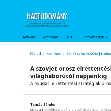
Aktuális
Archívum
MHTT
Információk
Főoldal
/
Archívum
/
Évf. 35 szám 4 (2025): | Hadt
A szovjet-orosz elrettentés
világháborútól napjainkig
A nyugati elrettentési stratégiák oro
Tamás Sándor
Magyar Honvédség gróf Andrássy Gyula Katonai Képvis