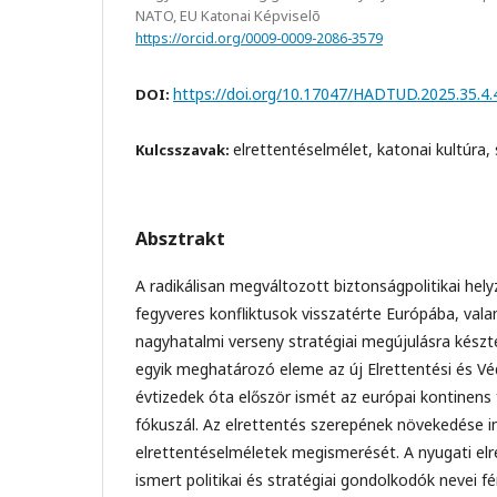
NATO, EU Katonai Képviselõ
https://orcid.org/0009-0009-2086-3579
https://doi.org/10.17047/HADTUD.2025.35.4.
DOI:
elrettentéselmélet, katonai kultúra, 
Kulcsszavak:
Absztrakt
A radikálisan megváltozott biztonságpolitikai he
fegyveres konfliktusok visszatérte Európába, val
nagyhatalmi verseny stratégiai megújulásra kész
egyik meghatározó eleme az új Elrettentési és Vé
évtizedek óta először ismét az európai kontinens
fókuszál. Az elrettentés szerepének növekedése in
elrettentéselméletek megismerését. A nyugati el
ismert politikai és stratégiai gondolkodók nevei f