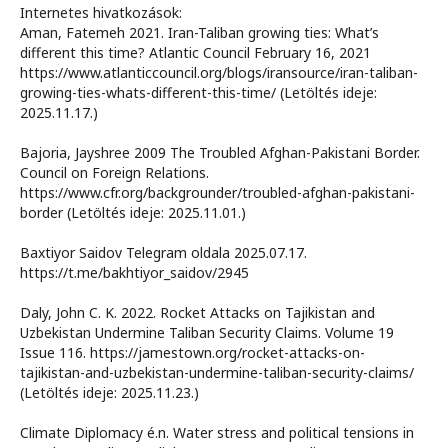
Internetes hivatkozások:
Aman, Fatemeh 2021. Iran-Taliban growing ties: What’s
different this time? Atlantic Council February 16, 2021
https://www.atlanticcouncil.org/blogs/iransource/iran-taliban-
growing-ties-whats-different-this-time/ (Letöltés ideje:
2025.11.17.)
Bajoria, Jayshree 2009 The Troubled Afghan-Pakistani Border.
Council on Foreign Relations.
https://www.cfr.org/backgrounder/troubled-afghan-pakistani-
border (Letöltés ideje: 2025.11.01.)
Baxtiyor Saidov Telegram oldala 2025.07.17.
https://t.me/bakhtiyor_saidov/2945
Daly, John C. K. 2022. Rocket Attacks on Tajikistan and
Uzbekistan Undermine Taliban Security Claims. Volume 19
Issue 116. https://jamestown.org/rocket-attacks-on-
tajikistan-and-uzbekistan-undermine-taliban-security-claims/
(Letöltés ideje: 2025.11.23.)
Climate Diplomacy é.n. Water stress and political tensions in