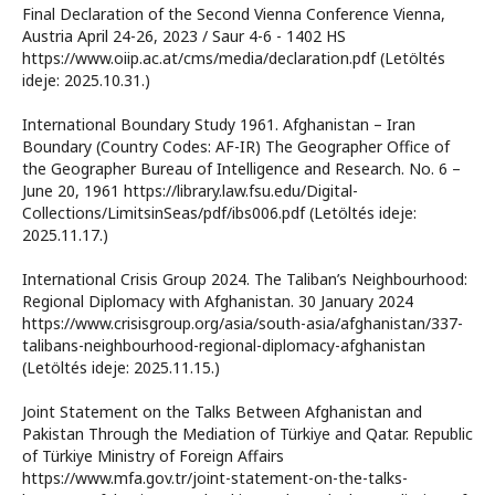
Final Declaration of the Second Vienna Conference Vienna,
Austria April 24-26, 2023 / Saur 4-6 - 1402 HS
https://www.oiip.ac.at/cms/media/declaration.pdf (Letöltés
ideje: 2025.10.31.)
International Boundary Study 1961. Afghanistan – Iran
Boundary (Country Codes: AF-IR) The Geographer Office of
the Geographer Bureau of Intelligence and Research. No. 6 –
June 20, 1961 https://library.law.fsu.edu/Digital-
Collections/LimitsinSeas/pdf/ibs006.pdf (Letöltés ideje:
2025.11.17.)
International Crisis Group 2024. The Taliban’s Neighbourhood:
Regional Diplomacy with Afghanistan. 30 January 2024
https://www.crisisgroup.org/asia/south-asia/afghanistan/337-
talibans-neighbourhood-regional-diplomacy-afghanistan
(Letöltés ideje: 2025.11.15.)
Joint Statement on the Talks Between Afghanistan and
Pakistan Through the Mediation of Türkiye and Qatar. Republic
of Türkiye Ministry of Foreign Affairs
https://www.mfa.gov.tr/joint-statement-on-the-talks-