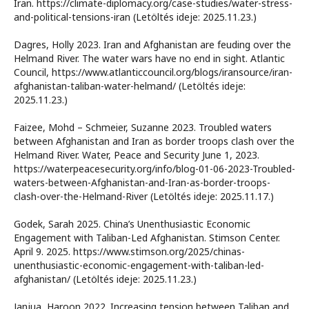
Iran. https://climate-diplomacy.org/case-studies/water-stress-
and-political-tensions-iran (Letöltés ideje: 2025.11.23.)
Dagres, Holly 2023. Iran and Afghanistan are feuding over the
Helmand River. The water wars have no end in sight. Atlantic
Council, https://www.atlanticcouncil.org/blogs/iransource/iran-
afghanistan-taliban-water-helmand/ (Letöltés ideje:
2025.11.23.)
Faizee, Mohd – Schmeier, Suzanne 2023. Troubled waters
between Afghanistan and Iran as border troops clash over the
Helmand River. Water, Peace and Security June 1, 2023.
https://waterpeacesecurity.org/info/blog-01-06-2023-Troubled-
waters-between-Afghanistan-and-Iran-as-border-troops-
clash-over-the-Helmand-River (Letöltés ideje: 2025.11.17.)
Godek, Sarah 2025. China’s Unenthusiastic Economic
Engagement with Taliban-Led Afghanistan. Stimson Center.
April 9. 2025. https://www.stimson.org/2025/chinas-
unenthusiastic-economic-engagement-with-taliban-led-
afghanistan/ (Letöltés ideje: 2025.11.23.)
Janjua, Haroon 2022. Increasing tension between Taliban and