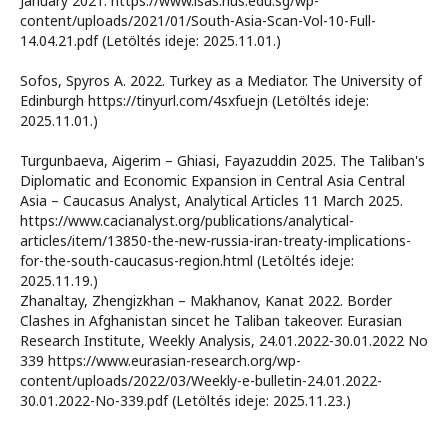
January 2021. https://www.isas.nus.edu.sg/wp-
content/uploads/2021/01/South-Asia-Scan-Vol-10-Full-
14.04.21.pdf (Letöltés ideje: 2025.11.01.)
Sofos, Spyros A. 2022. Turkey as a Mediator. The University of
Edinburgh https://tinyurl.com/4sxfuejn (Letöltés ideje:
2025.11.01.)
Turgunbaeva, Aigerim – Ghiasi, Fayazuddin 2025. The Taliban's
Diplomatic and Economic Expansion in Central Asia Central
Asia – Caucasus Analyst, Analytical Articles 11 March 2025.
https://www.cacianalyst.org/publications/analytical-
articles/item/13850-the-new-russia-iran-treaty-implications-
for-the-south-caucasus-region.html (Letöltés ideje:
2025.11.19.)
Zhanaltay, Zhengizkhan – Makhanov, Kanat 2022. Border
Clashes in Afghanistan sincet he Taliban takeover. Eurasian
Research Institute, Weekly Analysis, 24.01.2022-30.01.2022 No
339 https://www.eurasian-research.org/wp-
content/uploads/2022/03/Weekly-e-bulletin-24.01.2022-
30.01.2022-No-339.pdf (Letöltés ideje: 2025.11.23.)