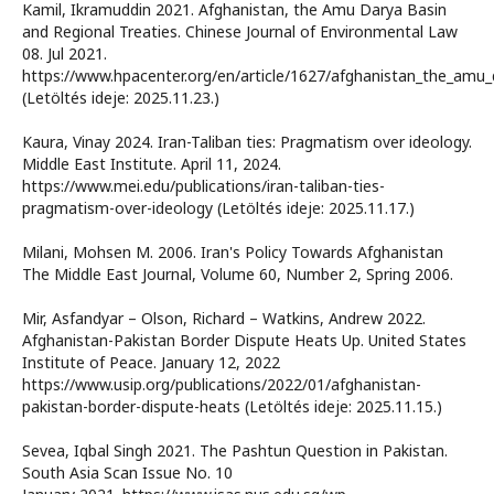
Kamil, Ikramuddin 2021. Afghanistan, the Amu Darya Basin
and Regional Treaties. Chinese Journal of Environmental Law
08. Jul 2021.
https://www.hpacenter.org/en/article/1627/afghanistan_the_amu_
(Letöltés ideje: 2025.11.23.)
Kaura, Vinay 2024. Iran-Taliban ties: Pragmatism over ideology.
Middle East Institute. April 11, 2024.
https://www.mei.edu/publications/iran-taliban-ties-
pragmatism-over-ideology (Letöltés ideje: 2025.11.17.)
Milani, Mohsen M. 2006. Iran's Policy Towards Afghanistan
The Middle East Journal, Volume 60, Number 2, Spring 2006.
Mir, Asfandyar – Olson, Richard – Watkins, Andrew 2022.
Afghanistan-Pakistan Border Dispute Heats Up. United States
Institute of Peace. January 12, 2022
https://www.usip.org/publications/2022/01/afghanistan-
pakistan-border-dispute-heats (Letöltés ideje: 2025.11.15.)
Sevea, Iqbal Singh 2021. The Pashtun Question in Pakistan.
South Asia Scan Issue No. 10