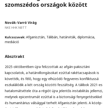
szomszédos országok között
Novák-Varró Virág
NKE HHK NBTT
Afganisztán, Tálibán, határviták, diplomácia,
Kulcsszavak:
mediáció
Absztrakt
2025 októberében újra felizzottak az afgán-pakisztáni
kapcsolatok, a határvillongásokat ezúttal rakétacsapások is
követték, és félő, hogy egy elhúzódó fegyveres konfliktussá
eszkalálódik a két ország közötti feszültség. A tálibok 2021-es
hatalomátvétele óta a régiót újra jelentős instabilitás jellemzi,
melynek epicentrumát ezúttal is a biztonsági fenyegetésekkel
és humanitárius válsággal terhelt Afganisztán jelenti. A közép-