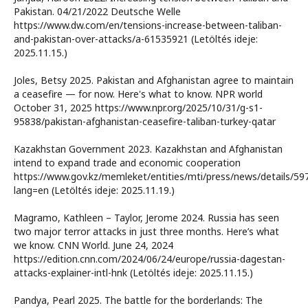
Pakistan. 04/21/2022 Deutsche Welle
https://www.dw.com/en/tensions-increase-between-taliban-
and-pakistan-over-attacks/a-61535921 (Letöltés ideje:
2025.11.15.)
Joles, Betsy 2025. Pakistan and Afghanistan agree to maintain
a ceasefire — for now. Here's what to know. NPR world
October 31, 2025 https://www.npr.org/2025/10/31/g-s1-
95838/pakistan-afghanistan-ceasefire-taliban-turkey-qatar
Kazakhstan Government 2023. Kazakhstan and Afghanistan
intend to expand trade and economic cooperation
https://www.gov.kz/memleket/entities/mti/press/news/details/59
lang=en (Letöltés ideje: 2025.11.19.)
Magramo, Kathleen – Taylor, Jerome 2024. Russia has seen
two major terror attacks in just three months. Here’s what
we know. CNN World. June 24, 2024
https://edition.cnn.com/2024/06/24/europe/russia-dagestan-
attacks-explainer-intl-hnk (Letöltés ideje: 2025.11.15.)
Pandya, Pearl 2025. The battle for the borderlands: The