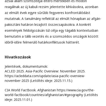
ázsiai állam szomszédjai eltérő mértékben és módon
reagálnak az új kabuli rezsim jelentette kihívásokra, azonban
az elmúlt évek egyre sűrűbb fegyveres konfrontálódást
mutatnak. A tanulmány reflektál az elmúlt hónapban az afgán-
pakisztáni határon lezajlott összecsapásokra. A konkrét
események feldolgozásán túl célja egy tágabb kontextusban
bemutatni a tálib vezetés és a szomszédos országok között
időről-időre felmerülő határkonfliktusok hátterét.
Hivatkozások
Jelentések, dokumentumok:
ACLED 2025. Asia-Pacific Overview: November 2025.
https://acleddata.com/update/asia-pacific-overview-
november-2025 (Letöltés ideje: 2025.11.15.)
CIA World Factbook. Afghanistan https://www.cia.gov/the-
world-factbook/countries/afghanistan/#geography (Letöltés
ideje: 2025.11.01.)