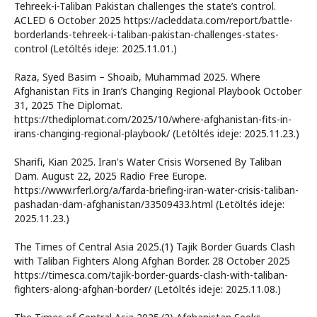
Tehreek-i-Taliban Pakistan challenges the state’s control.
ACLED 6 October 2025 https://acleddata.com/report/battle-
borderlands-tehreek-i-taliban-pakistan-challenges-states-
control (Letöltés ideje: 2025.11.01.)
Raza, Syed Basim – Shoaib, Muhammad 2025. Where
Afghanistan Fits in Iran’s Changing Regional Playbook October
31, 2025 The Diplomat.
https://thediplomat.com/2025/10/where-afghanistan-fits-in-
irans-changing-regional-playbook/ (Letöltés ideje: 2025.11.23.)
Sharifi, Kian 2025. Iran's Water Crisis Worsened By Taliban
Dam. August 22, 2025 Radio Free Europe.
https://www.rferl.org/a/farda-briefing-iran-water-crisis-taliban-
pashadan-dam-afghanistan/33509433.html (Letöltés ideje:
2025.11.23.)
The Times of Central Asia 2025.(1) Tajik Border Guards Clash
with Taliban Fighters Along Afghan Border. 28 October 2025
https://timesca.com/tajik-border-guards-clash-with-taliban-
fighters-along-afghan-border/ (Letöltés ideje: 2025.11.08.)