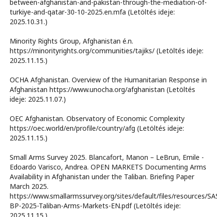
between-afghanistan-and-pakistan-through-the-mediation-of-
turkiye-and-qatar-30-10-2025.en.mfa (Letöltés ideje:
2025.10.31.)
Minority Rights Group, Afghanistan é.n.
https://minorityrights.org/communities/tajiks/ (Letöltés ideje:
2025.11.15.)
OCHA Afghanistan. Overview of the Humanitarian Response in
Afghanistan https://www.unocha.org/afghanistan (Letöltés
ideje: 2025.11.07.)
OEC Afghanistan. Observatory of Economic Complexity
https://oec.world/en/profile/country/afg (Letöltés ideje:
2025.11.15.)
Small Arms Survey 2025. Blancafort, Manon – LeBrun, Emile -
Edoardo Varisco, Andrea. OPEN MARKETS Documenting Arms
Availability in Afghanistan under the Taliban. Briefing Paper
March 2025.
https://www.smallarmssurvey.org/sites/default/files/resources/SA
BP-2025-Taliban-Arms-Markets-EN.pdf (Letöltés ideje:
2025.11.15.)