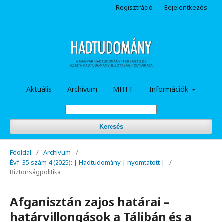
Regisztráció
Bejelentkezés
Aktuális
Archívum
MHTT
Információk
Keresés
Főoldal
/
Archívum
/
Évf. 35 szám 4 (2025): | Hadtudomány | nyomtatott |
/
Biztonságpolitika
Afganisztán zajos határai –
határvillongások a Tálibán és a