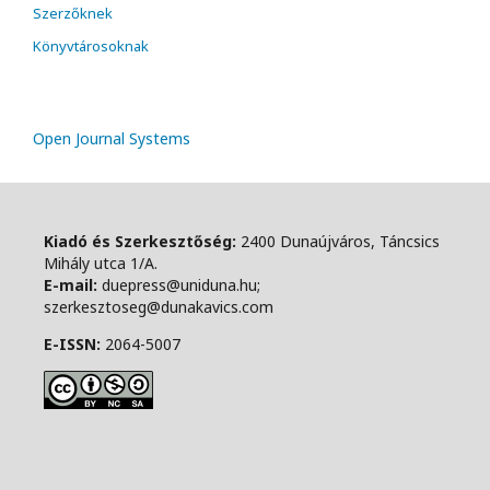
Szerzőknek
Könyvtárosoknak
Open Journal Systems
Kiadó és Szerkesztőség:
2400 Dunaújváros, Táncsics
Mihály utca 1/A.
E-mail:
duepress@uniduna.hu;
szerkesztoseg@dunakavics.com
E-ISSN:
2064-5007