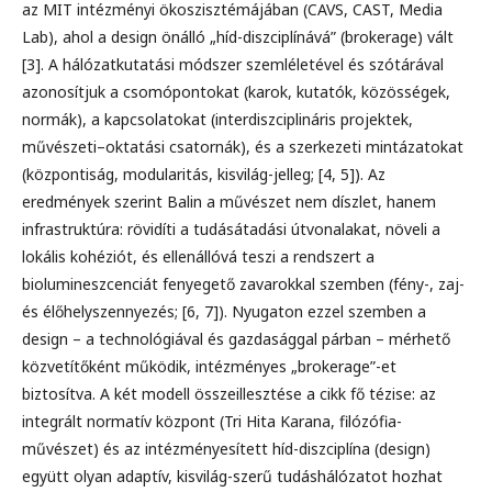
az MIT intézményi ökosziszté­májában (CAVS, CAST, Media
Lab), ahol a design önálló „híd-diszciplínává” (brokerage) vált
[3]. A hálózatkutatási módszer szemléletével és szótárával
azonosítjuk a csomópontokat (karok, kutatók, közösségek,
normák), a kap­csolatokat (interdiszciplináris projektek,
művészeti–oktatási csatornák), és a szerkezeti mintázatokat
(központiság, modularitás, kisvilág-jelleg; [4, 5]). Az
eredmények szerint Balin a művészet nem díszlet, hanem
infrastruktúra: rö­vidíti a tudásátadási útvonalakat, növeli a
lokális kohéziót, és ellenállóvá teszi a rendszert a
biolumineszcenciát fenyegető zavarokkal szemben (fény-, zaj-
és élőhelyszennyezés; [6, 7]). Nyugaton ezzel szemben a
design – a techno­lógiával és gazdasággal párban – mérhető
közvetítőként működik, intézmé­nyes „brokerage”-et
biztosítva. A két modell összeillesztése a cikk fő tézise: az
integrált normatív központ (Tri Hita Karana, filózófia-
művészet) és az in­tézményesített híd-diszciplína (design)
együtt olyan adaptív, kisvilág-szerű tudáshálózatot hozhat