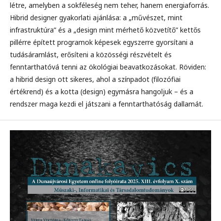
létre, amelyben a sokféleség nem teher, hanem ener­giaforrás.
Hibrid designer gyakorlati ajánlása: a „művészet, mint
infrastruk­túra” és a „design mint mérhető közvetítő” kettős
pillérre épített programok képesek egyszerre gyorsítani a
tudásáramlást, erősíteni a közösségi részvételt és
fenntarthatóvá tenni az ökológiai beavatkozásokat. Röviden:
a hibrid de­sign ott sikeres, ahol a színpadot (filozófiai
értékrend) és a kotta (design) egymásra hangoljuk – és a
rendszer maga kezdi el játszani a fenntarthatóság dallamát.