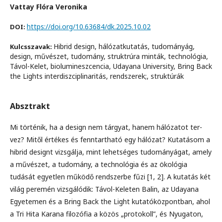
Vattay Flóra Veronika
https://doi.org/10.63684/dk.2025.10.02
DOI:
Hibrid design, hálózatkutatás, tudományág,
Kulcsszavak:
design, művészet, tudomány, struktrúra minták, technológia,
Távol-Kelet, biolumineszcencia, Udayana University, Bring Back
the Lights interdiszciplinaritás, rendszerek;, struktúrák
Absztrakt
Mi történik, ha a design nem tárgyat, hanem hálózatot ter­
vez? Mitől értékes és fenntartható egy hálózat? Kutatásom a
hibrid designt vizsgálja, mint lehetséges tudományágat, amely
a művészet, a tudomány, a technológia és az ökológia
tudását egyetlen működő rendszerbe fűzi [1, 2]. A kutatás két
világ peremén vizsgálódik: Távol-Keleten Balin, az Udayana
Egyetemen és a Bring Back the Light kutatóközpontban, ahol
a Tri Hita Kara­na filozófia a közös „protokoll”, és Nyugaton,