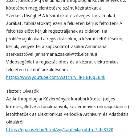
2021. június 30-ig várjuk az Anthropologiai Közlemények 62.
kötetében megjelentetésre szánt kéziratokat a
Szerkesztőségbe! A kéziratokat (szöveges tartalmakat,
ábrákat, táblázatokat) ezen a felületen kérjük feltölteni! A
feltöltés előtt kérjük regisztráljanak az oldalon! Ha
problémájuk akad a regisztrációkor, a kézirat feltöltésekor,
kérjük, vegyék fel a kapcsolatot Zsákai Annamária
szerkesztővel (annamaria.zsakai@ttk.elte.hu)!
Videósegédlet a regisztációhoz és a kézirat elektronikus
felületen történő beküldéséhez:
https://www.youtube.com/watch?v=lPHBI0gEBhk
Tisztelt Olvasók!
Az Anthropologiai Közlemények korábbi kötetei (teljes
kötetek, illetve a tanulmányok, közlemények önmagukban is)
letölthetőek az Elektronikus Periodika Archívum és Adatbázis
oldaláról:
https://epa.oszk.hu/html/vgi/kardexlap.phtml?id=3120