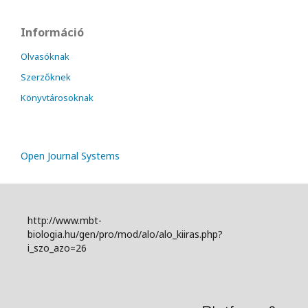
Információ
Olvasóknak
Szerzőknek
Könyvtárosoknak
Open Journal Systems
http://www.mbt-
biologia.hu/gen/pro/mod/alo/alo_kiiras.php?
i_szo_azo=26