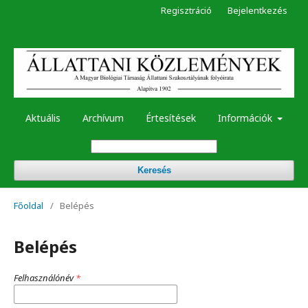
Regisztráció
Bejelentkezés
Aktuális
Archívum
Értesítések
Információk
Keresés
Főoldal
/
Belépés
Belépés
Felhasználónév
*